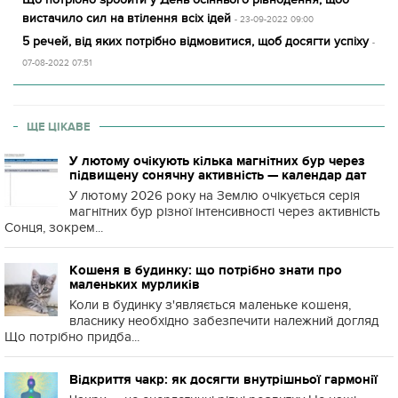
вистачило сил на втілення всіх ідей
- 23-09-2022 09:00
5 речей, від яких потрібно відмовитися, щоб досягти успіху
-
07-08-2022 07:51
ЩЕ ЦІКАВЕ
У лютому очікують кілька магнітних бур через
підвищену сонячну активність — календар дат
У лютому 2026 року на Землю очікується серія
магнітних бур різної інтенсивності через активність
Сонця, зокрем...
Кошеня в будинку: що потрібно знати про
маленьких мурликів
Коли в будинку з'являється маленьке кошеня,
власнику необхідно забезпечити належний догляд
Що потрібно придба...
Відкриття чакр: як досягти внутрішньої гармонії