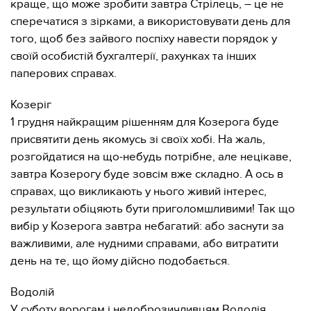
краще, що може зробити завтра Стрілець, – це не
сперечатися з зірками, а використовувати день для
того, щоб без зайвого поспіху навести порядок у
своїй особистій бухгалтерії, рахунках та інших
паперових справах.
Козеріг
1 грудня найкращим рішенням для Козерога буде
присвятити день якомусь зі своїх хобі. На жаль,
розгойдатися на що-небудь потрібне, але нецікаве,
завтра Козерогу буде зовсім вже складно. А ось в
справах, що викликають у нього живий інтерес,
результати обіцяють бути приголомшливими! Так що
вибір у Козерога завтра небагатий: або заснути за
важливими, але нудними справами, або витратити
день на те, що йому дійсно подобається.
Водолій
У суботу ворогам і недоброзичливцям Водолія