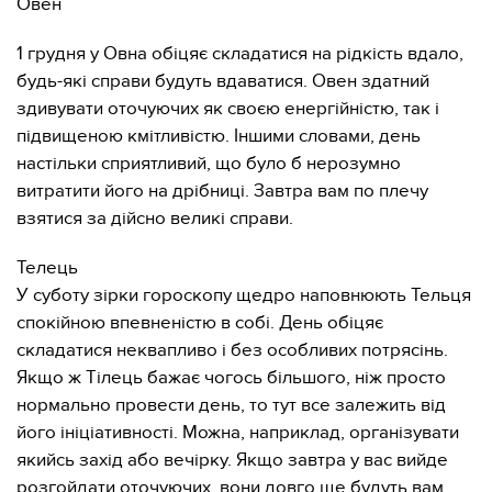
Овен
1 грудня у Овна обіцяє складатися на рідкість вдало,
будь-які справи будуть вдаватися. Овен здатний
здивувати оточуючих як своєю енергійністю, так і
підвищеною кмітливістю. Іншими словами, день
настільки сприятливий, що було б нерозумно
витратити його на дрібниці. Завтра вам по плечу
взятися за дійсно великі справи.
Телець
У суботу зірки гороскопу щедро наповнюють Тельця
спокійною впевненістю в собі. День обіцяє
складатися неквапливо і без особливих потрясінь.
Якщо ж Тілець бажає чогось більшого, ніж просто
нормально провести день, то тут все залежить від
його ініціативності. Можна, наприклад, організувати
якийсь захід або вечірку. Якщо завтра у вас вийде
розгойдати оточуючих, вони довго ще будуть вам