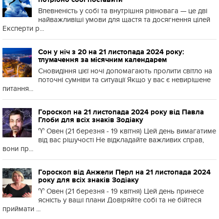
Впевненість у собі та внутрішня рівновага — це дві
найважливіші умови для щастя та досягнення цілей
Експерти р...
Сон у ніч з 20 на 21 листопада 2024 року:
тлумачення за місячним календарем
Сновидіння цієї ночі допомагають пролити світло на
поточні сумніви та ситуації Якщо у вас є невирішене
питання...
Гороскоп на 21 листопада 2024 року від Павла
Глоби для всіх знаків Зодіаку
♈️ Овен (21 березня - 19 квітня) Цей день вимагатиме
від вас рішучості Не відкладайте важливих справ,
вони пр...
Гороскоп від Анжели Перл на 21 листопада 2024
року для всіх знаків Зодіаку
♈️ Овен (21 березня - 19 квітня) Цей день принесе
ясність у ваші плани Довіряйте собі та не бійтеся
приймати ...