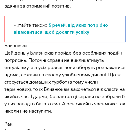
вдячні за отриманий позитив.
Читайте також:
5 речей, від яких потрібно
відмовитися, щоб досягти успіху
Близнюки
Цей день у Близнюків пройде без особливих подій і
потрясінь. Поточні справи не викликатимуть
ентузіазму, а з усіх розваг вони оберуть розважатися
вдома, лежачи на своєму улюбленому дивані. Що ж
стосується домашніх турбот (в тому числі і
термінових), то їх Близнюкам захочеться відкласти на
якийсь час. І дарма, бо завтра ці справи не забрали б
у них занадто багато сил. А ось «якийсь час» може так
ніколи і не наступити.
Рак