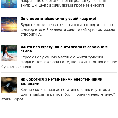
Чакри — це енергетичні рівні розвитку Це наші
внутрішні центри сили, якими протікає енергія
Як створити місце сили у своїй квартирі
Будинок може не тільки захищати нас від зовнішніх
факторів, але й надавати сили Такий куточок можна
створити у...
Життя без стресу: як дійти згоди із собою та зі
світом
Стрес є невід'ємною частиною життя сучасної
людини Незважаючи на те, що в житті кожного з нас
бувають складні ...
Як боротися з негативними енергетичними
впливами
Кожна людина зазнає негативного впливу: втома,
дратівливість та раптові болі – ознаки енергетичної
атаки Борот...