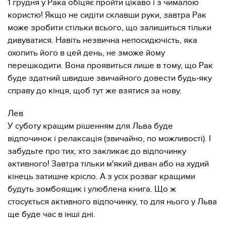
1 грудня у Рака обіцяє пройти цікаво і з чималою
користю! Якщо не сидіти склавши руки, завтра Рак
може зробити стільки всього, що залишиться тільки
дивуватися. Навіть незвична непосидючість, яка
охопить його в цей день, не зможе йому
перешкодити. Вона проявиться лише в тому, що Рак
буде здатний швидше звичайного довести будь-яку
справу до кінця, щоб тут же взятися за нову.
Лев
У суботу кращим рішенням для Льва буде
відпочинок і релаксація (звичайно, по можливості). І
забудьте про тих, хто закликає до відпочинку
активного! Завтра тільки м'який диван або на худий
кінець затишне крісло. А з усіх розваг кращими
будуть зомбоящик і улюблена книга. Що ж
стосується активного відпочинку, то для нього у Льва
ще буде час в інші дні.