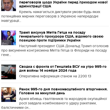
переговорів щодо України перед приходом нової
адміністрації США
Кремль намагається диктувати умови будь-яких
потенційних мирних переговорів з Україною напередодні
інавгурації...
Трамп висунув Метта Гетца на посаду
генерального прокурора США, відомого своєю
позицією проти підтримки України
Наступний президент США Дональд Трамп оголосив
про висунення конгресмена Метта Гетца із Флориди на посаду
гене...
Сводка с фронта от Генштаба ВСУ на утро 995-го
дня войны 14 ноября 2024 года
Оперативна інформація станом на 2200 13
Ранок 995-го дня повномасштабного вторгнення.
Головне за минулий день
Армія вбивць ґвалтівників та мародерів окупаційної
росії завдала комбінованого удару ракетами,
балістичними сн...