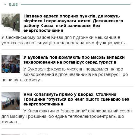
ЕЩЕ
Названо адреси опорних пунктів, де можуть
зігрітися і переночувати жителі Деснянського
району Києва, який залишився без
енергопостачання
У Деснянському районі Києва для підтримки мешканців в
умовах складної ситуації з теплопостачанням функціонують...
У Буковель повідомляють про масові випадки
захворювання на ротавірус серед туристів
У Буковелі фіксують численні повідомлення про
захворювання відпочивальників на ротавірус Про
це пишуть користу...
Ями копатимуть прямо у дворах. Столична
Троєщина готується до найгіршого сценарію без
енергопостачання
У Києві фактично "завершили" опалювальний сезон
для масиву Троєщина, бо єдина теплоелектроцентраль, що
живила ...