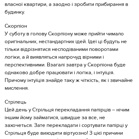
власної квартири, а заодно і зробити прибирання в
будинку.
Скорпіон
У суботу в голову Скорпіону може прийти чимало
оригінальних, нестандартних ідей. Ідеї ​​ці будуть не
тільки відрізнятися несподіваними поворотами
логіки, а й виявляться напрочуд вірними і
перспективними. Взагалі завтра у Скорпіона буде
однаково добре працювати і логіка, і інтуїція.
Причому інтуїція знайде таку ж чіткість, як і звичайне
мислення.
Стрілець
Цей день у Стрільця перекладання папірців – нічим
іншим йому займатися, швидше за все, не
захочеться. Зате перекладати і сортувати папірці у
Стрільця буде виходити віртуозно! З цієї причини