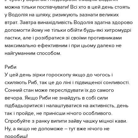
можна тільки поспівчувати! Всі хто в цей день стоять
у Водолія на шляху, ризикують зазнати великих
втрат. Завтра винахідливість Водолія здатна здорово
допомогти йому не тільки обійти будь-які хитромудрі
пастки, але і розібратися зі своїми противниками
максимально ефективним і при цьому далеко не
найгуманним способом.
Риби
У цей день зірки гороскопу якщо до чогось і
схиляють Риб, так це до ліні і підвищеної сонливості.
Сонний стан може переслідувати їх до самого
вечора. Якщо Риби не знайдуть в собі сили
підбадьоритися і налаштуватися на активність, день
так і пройде, не принісши нічого особливого.
Спробуйте з ранку випити зайву чашку міцної кави.
Ну, а якщо не допоможе – тут вже нічого не
поробиш!