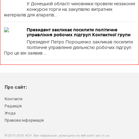
У Донецькій області чиновники провели незаконні
конкурсні торги на закупівлю витратних
матеріалів для апаратів...
Президент закликає посилити політичне
управління робочих підгруп Контактної групи
Президент Петро Порошенко закликав посилити
політичне управління діяльністю робочих підгруп
Про це він заявив ...
Про сайт:
Контакти
Редакція
Угода
Правова інформація
© 2015-2020 АСН. Вся інформація, розміщена на веб-сайті asn.in.ua,