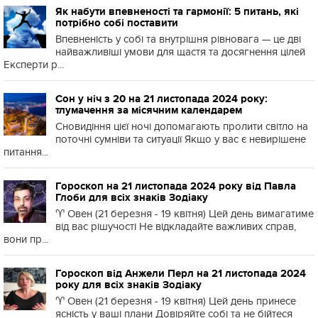
Як набути впевненості та гармонії: 5 питань, які
потрібно собі поставити
Впевненість у собі та внутрішня рівновага — це дві
найважливіші умови для щастя та досягнення цілей
Експерти р...
Сон у ніч з 20 на 21 листопада 2024 року:
тлумачення за місячним календарем
Сновидіння цієї ночі допомагають пролити світло на
поточні сумніви та ситуації Якщо у вас є невирішене
питання...
Гороскоп на 21 листопада 2024 року від Павла
Глоби для всіх знаків Зодіаку
♈️ Овен (21 березня - 19 квітня) Цей день вимагатиме
від вас рішучості Не відкладайте важливих справ,
вони пр...
Гороскоп від Анжели Перл на 21 листопада 2024
року для всіх знаків Зодіаку
♈️ Овен (21 березня - 19 квітня) Цей день принесе
ясність у ваші плани Довіряйте собі та не бійтеся