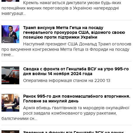
Кремль намагається диктувати умови будь-яких
потенційних мирних переговорів з Україною напередодні
інавгурації...
Трамп висунув Метта Гетца на посаду
генерального прокурора США, відомого своєю
позицією проти підтримки України
Наступний президент США Дональд Трамп оголосив
про висунення конгресмена Метта Гетца із Флориди на посаду
гене...
Сводка с фронта от Генштаба ВСУ на утро 995-го
дня войны 14 ноября 2024 года
Оперативна інформація станом на 2200 13
Ранок 995-го дня повномасштабного вторгнення.
Головне за минулий день
Армія вбивць ґвалтівників та мародерів окупаційної
росії завдала комбінованого удару ракетами,
балістичними сн...
Зведення з фронту від Генштабу ЗСУ на ранок