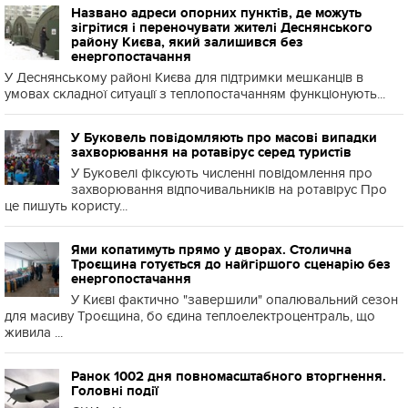
Названо адреси опорних пунктів, де можуть
зігрітися і переночувати жителі Деснянського
району Києва, який залишився без
енергопостачання
У Деснянському районі Києва для підтримки мешканців в
умовах складної ситуації з теплопостачанням функціонують...
У Буковель повідомляють про масові випадки
захворювання на ротавірус серед туристів
У Буковелі фіксують численні повідомлення про
захворювання відпочивальників на ротавірус Про
це пишуть користу...
Ями копатимуть прямо у дворах. Столична
Троєщина готується до найгіршого сценарію без
енергопостачання
У Києві фактично "завершили" опалювальний сезон
для масиву Троєщина, бо єдина теплоелектроцентраль, що
живила ...
Ранок 1002 дня повномасштабного вторгнення.
Головні події