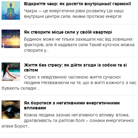
Відкриття чакр: як досягти внутрішньої гармонії
Чакри — це енергетичні рівні розвитку Це наші
внутрішні центри сили, якими протікає енергія
Як створити місце сили у своїй квартирі
Будинок може не тільки захищати нас від зовнішніх
факторів, але й надавати сили Такий куточок можна
створити у...
Життя без стресу: як дійти згоди із собою та зі
світом
Стрес є невід'ємною частиною життя сучасної
людини Незважаючи на те, що в житті кожного з нас
бувають складні ...
Як боротися з негативними енергетичними
впливами
Кожна людина зазнає негативного впливу: втома,
дратівливість та раптові болі – ознаки енергетичної
атаки Борот...