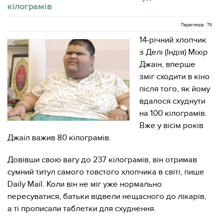
кілограмів
Переглядів: 79
14-річний хлопчик
з Делі (Індія) Міхір
Джаін, вперше
зміг сходити в кіно
після того, як йому
вдалося схуднути
на 100 кілограмів.
Вже у вісім років
Джаіл важив 80 кілограмів.
Довівши свою вагу до 237 кілограмів, він отримав
сумний титул самого товстого хлопчика в світі, пише
Daily Mail. Коли він не міг уже нормально
пересуватися, батьки відвели нещасного до лікарів,
а ті прописали таблетки для схуднення.