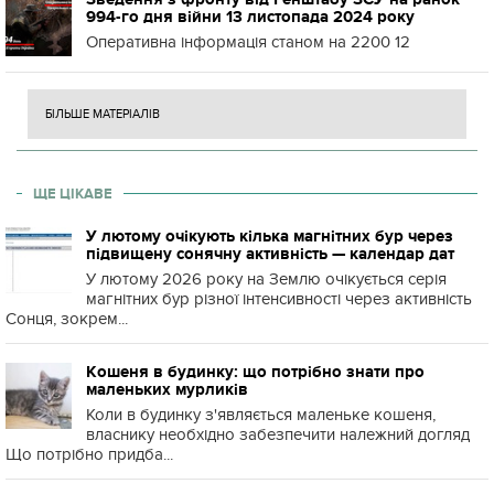
994-го дня війни 13 листопада 2024 року
Оперативна інформація станом на 2200 12
БІЛЬШЕ МАТЕРІАЛІВ
ЩЕ ЦІКАВЕ
У лютому очікують кілька магнітних бур через
підвищену сонячну активність — календар дат
У лютому 2026 року на Землю очікується серія
магнітних бур різної інтенсивності через активність
Сонця, зокрем...
Кошеня в будинку: що потрібно знати про
маленьких мурликів
Коли в будинку з'являється маленьке кошеня,
власнику необхідно забезпечити належний догляд
Що потрібно придба...