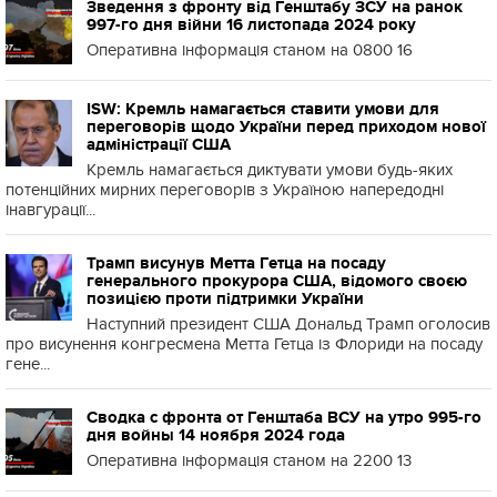
Зведення з фронту від Генштабу ЗСУ на ранок
997-го дня війни 16 листопада 2024 року
Оперативна інформація станом на 0800 16
ISW: Кремль намагається ставити умови для
переговорів щодо України перед приходом нової
адміністрації США
Кремль намагається диктувати умови будь-яких
потенційних мирних переговорів з Україною напередодні
інавгурації...
Трамп висунув Метта Гетца на посаду
генерального прокурора США, відомого своєю
позицією проти підтримки України
Наступний президент США Дональд Трамп оголосив
про висунення конгресмена Метта Гетца із Флориди на посаду
гене...
Сводка с фронта от Генштаба ВСУ на утро 995-го
дня войны 14 ноября 2024 года
Оперативна інформація станом на 2200 13