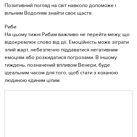
Позитивний погляд на світ навколо допоможе і
вільним Водоліям знайти своє щастя.
Риби
На цьому тижні Рибам важливо не перейти межу, що
відокремлює слово від дії. Емоційність може зіграти
злий жарт, небезпечно піддаватися негативним
емоціям або розкидатися погрозами. В іншому
тиждень, позначений впливом Венери, буде
ідеальним часом для того, щоб стати з коханою
людиною єдиним цілим.