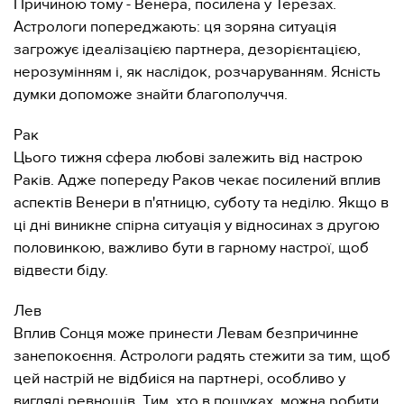
Причиною тому - Венера, посилена у Терезах.
Астрологи попереджають: ця зоряна ситуація
загрожує ідеалізацією партнера, дезорієнтацією,
нерозумінням і, як наслідок, розчаруванням. Ясність
думки допоможе знайти благополуччя.
Рак
Цього тижня сфера любові залежить від настрою
Раків. Адже попереду Раков чекає посилений вплив
аспектів Венери в п'ятницю, суботу та неділю. Якщо в
ці дні виникне спірна ситуація у відносинах з другою
половинкою, важливо бути в гарному настрої, щоб
відвести біду.
Лев
Вплив Сонця може принести Левам безпричинне
занепокоєння. Астрологи радять стежити за тим, щоб
цей настрій не відбиіся на партнері, особливо у
вигляді ревнощів. Тим, хто в пошуках, можна робити