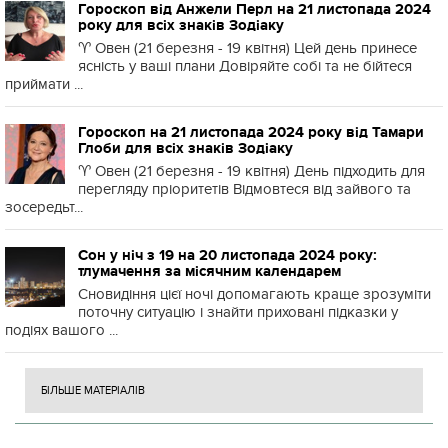
Гороскоп від Анжели Перл на 21 листопада 2024
року для всіх знаків Зодіаку
♈️ Овен (21 березня - 19 квітня) Цей день принесе
ясність у ваші плани Довіряйте собі та не бійтеся
приймати ...
Гороскоп на 21 листопада 2024 року від Тамари
Глоби для всіх знаків Зодіаку
♈️ Овен (21 березня - 19 квітня) День підходить для
перегляду пріоритетів Відмовтеся від зайвого та
зосередьт...
Сон у ніч з 19 на 20 листопада 2024 року:
тлумачення за місячним календарем
Сновидіння цієї ночі допомагають краще зрозуміти
поточну ситуацію і знайти приховані підказки у
подіях вашого ...
БІЛЬШЕ МАТЕРІАЛІВ