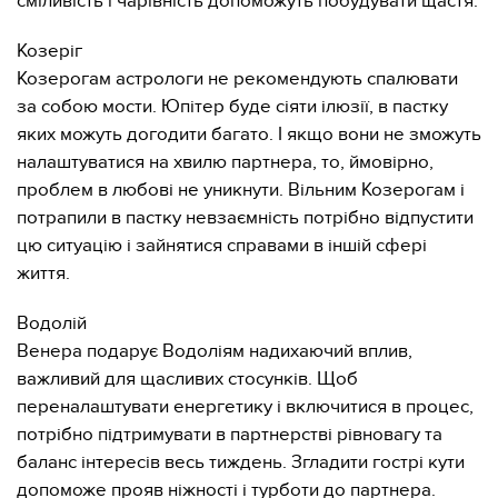
сміливість і чарівність допоможуть побудувати щастя.
Козеріг
Козерогам астрологи не рекомендують спалювати
за собою мости. Юпітер буде сіяти ілюзії, в пастку
яких можуть догодити багато. І якщо вони не зможуть
налаштуватися на хвилю партнера, то, ймовірно,
проблем в любові не уникнути. Вільним Козерогам і
потрапили в пастку невзаємність потрібно відпустити
цю ситуацію і зайнятися справами в іншій сфері
життя.
Водолій
Венера подарує Водоліям надихаючий вплив,
важливий для щасливих стосунків. Щоб
переналаштувати енергетику і включитися в процес,
потрібно підтримувати в партнерстві рівновагу та
баланс інтересів весь тиждень. Згладити гострі кути
допоможе прояв ніжності і турботи до партнера.