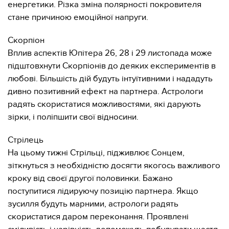
енергетики. Різка зміна полярності покровителя
стане причиною емоційної напруги.
Скорпіон
Вплив аспектів Юпітера 26, 28 і 29 листопада може
підштовхнути Скорпіонів до деяких експериментів в
любові. Більшість дій будуть інтуїтивними і нададуть
дивно позитивний ефект на партнера. Астрологи
радять скористатися можливостями, які дарують
зірки, і поліпшити свої відносини.
Стрілець
На цьому тижні Стрільці, підживлює Сонцем,
зіткнуться з необхідністю досягти якогось важливого
кроку від своєї другої половинки. Бажано
поступитися лідируючу позицію партнера. Якщо
зусилля будуть марними, астрологи радять
скористатися даром переконання. Проявлені