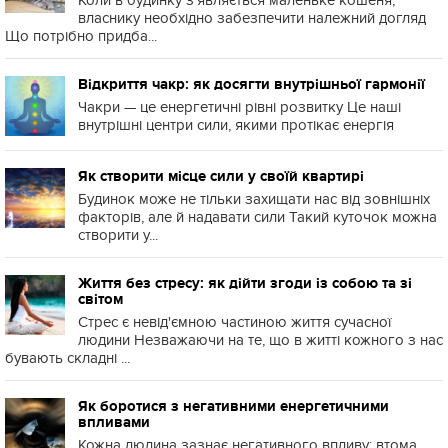
Коли в будинку з'являється маленьке кошеня,
власнику необхідно забезпечити належний догляд
Що потрібно придба...
Відкриття чакр: як досягти внутрішньої гармонії
Чакри — це енергетичні рівні розвитку Це наші
внутрішні центри сили, якими протікає енергія
Як створити місце сили у своїй квартирі
Будинок може не тільки захищати нас від зовнішніх
факторів, але й надавати сили Такий куточок можна
створити у...
Життя без стресу: як дійти згоди із собою та зі
світом
Стрес є невід'ємною частиною життя сучасної
людини Незважаючи на те, що в житті кожного з нас
бувають складні ...
Як боротися з негативними енергетичними
впливами
Кожна людина зазнає негативного впливу: втома,