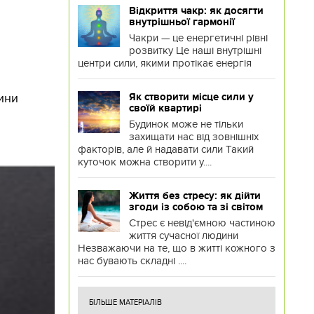
Відкриття чакр: як досягти
внутрішньої гармонії
Чакри — це енергетичні рівні
розвитку Це наші внутрішні
центри сили, якими протікає енергія
ини
Як створити місце сили у
своїй квартирі
Будинок може не тільки
захищати нас від зовнішніх
факторів, але й надавати сили Такий
куточок можна створити у....
Життя без стресу: як дійти
згоди із собою та зі світом
Стрес є невід'ємною частиною
життя сучасної людини
Незважаючи на те, що в житті кожного з
нас бувають складні ....
БІЛЬШЕ МАТЕРІАЛІВ