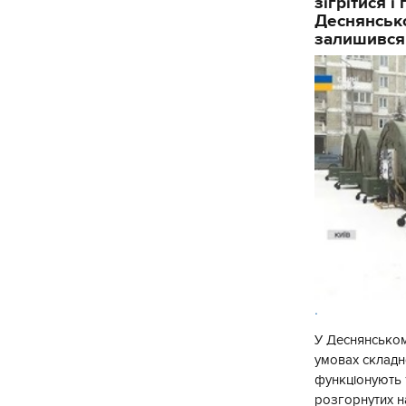
зігрітися 
Деснянсько
залишився
.
У Деснянськом
умовах складно
функціонують 1
розгорнутих н