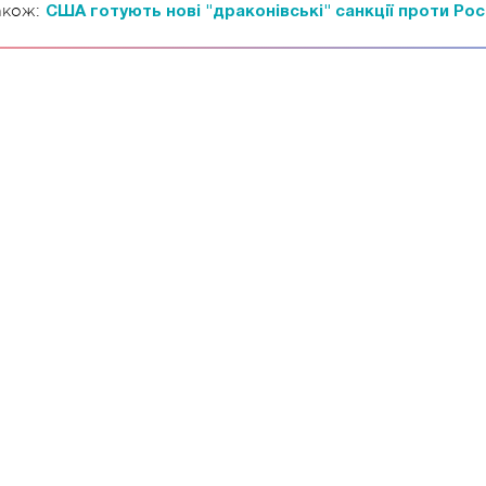
акож:
США готують нові "драконівські" санкції проти Росі
11.10.2017 | 16:22
04.01.2018 | 17:16
аси Русі: як виглядають
Як готувати кутю і що
декорації до фільму "Сторожова
повинні бути на столі
астава"
Святвечір