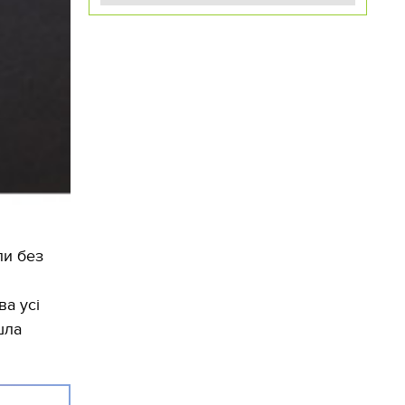
ли без
ва усі
шла