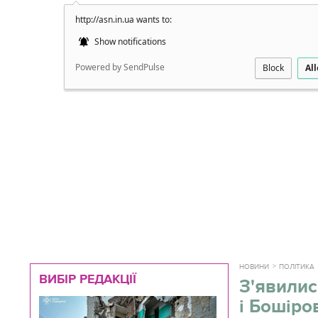
http://asn.in.ua wants to:
Докладно
Show notifications
Powered by SendPulse
Block
Al
НОВИНИ
ПОЛІТИКА
ВИБІР РЕДАКЦІЇ
З'явилис
і Бошіро