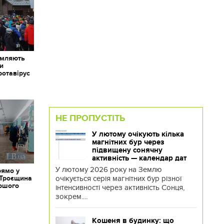
омляють
ки
ротавірус
НЕ ПРОПУСТІТЬ
У лютому очікують кілька
магнітних бур через
підвищену сонячну
активність — календар дат
У лютому 2026 року на Землю
рямо у
очікується серія магнітних бур різної
 Троєщина
іршого
інтенсивності через активність Сонця,
зокрем....
Кошеня в будинку: що