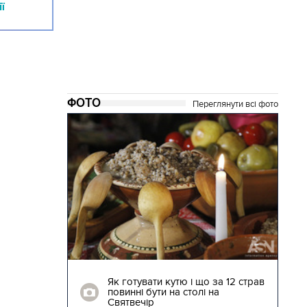
ї
ФОТО
Переглянути всі фото
28.12.2017 | 14:17
 за 12 страв
Повернення на Батьківщину.
 на
Найбільш зворушливі кадри
зустрічі звільнених заручників