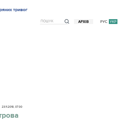
ряних тривог
рв`ю
Блоги
Думки
Фото/Відео
Прогноз погоди
РУС
УКР
АРХІВ
23.11.2018, 07:30
трова