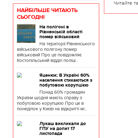
Читайте т
НАЙБІЛЬШЕ ЧИТАЮТЬ
СЬОГОДНІ
На полігоні в
Рівненській області
помер військовий
На території Рівненського
військового полігону помер
військовий Про це повідомляє
Костопільський відділ поліці...
Яценюк: В Україні 60%
населення стикаються з
побутовою корупцією
Понад 60% громадян
України щодня мають справу з
побутовою корупцією Про це в
понеділок у Києві на відкритті мі...
Лукаш викликали до
Ч
ГПУ на допит 17
листопада
з