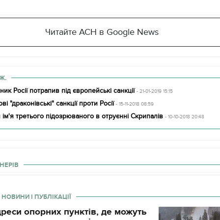
Читайте АСН в Google News
Ж.
ик Росії потрапив під європейські санкції
- 21-01-2019 15:15
і "драконівські" санкції проти Росії
- 15-11-2018 08:59
 ім'я третього підозрюваного в отруєнні Скрипалів
- 10-10-2018 20:48
НЕРІВ
 НОВИНИ І ПУБЛІКАЦІЇ
реси опорних пунктів, де можуть