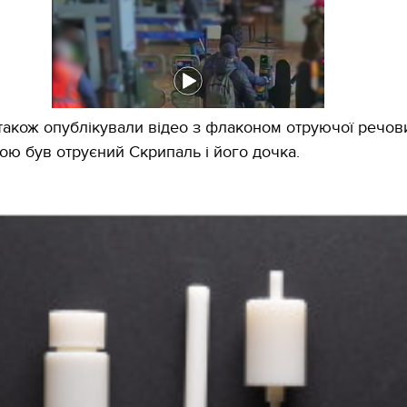
також опублікували відео з флаконом отруючої речов
кою був отруєний Скрипаль і його дочка.