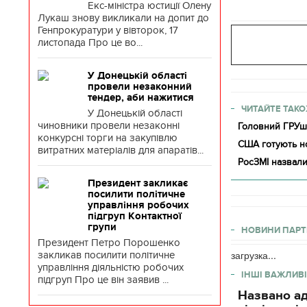
Екс-міністра юстиції Олену
Лукаш знову викликали на допит до
Генпрокуратури у вівторок, 17
листопада Про це во...
У Донецькій області
провели незаконний
тендер, аби нажитися
ЧИТАЙТЕ ТАКО
У Донецькій області
чиновники провели незаконні
Головний ГРУшн
конкурсні торги на закупівлю
США готують нов
витратних матеріалів для апаратів...
РосЗМІ назвали
Президент закликає
посилити політичне
управління робочих
підгруп Контактної
групи
НОВИНИ ПАРТ
Президент Петро Порошенко
загрузка...
закликав посилити політичне
управління діяльністю робочих
ІНШІ ВАЖЛИВІ
підгруп Про це він заявив ...
Названо ад