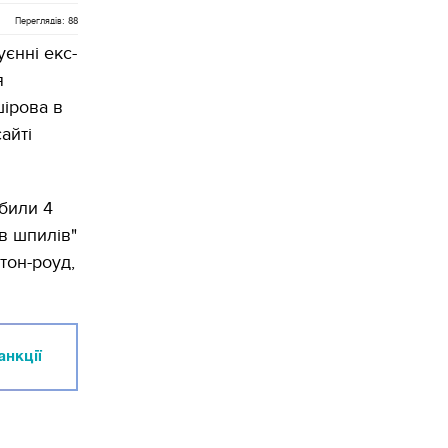
Переглядів: 88
єнні екс-
я
ірова в
айті
обили 4
ів шпилів"
тон-роуд,
анкції