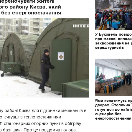
і переночувати жителі
го району Києва, який
 без енергопостачання
У Буковель повід
про масові випад
захворювання на 
серед туристів
Ями копатимуть п
дворах. Столична
готується до найг
у районі Києва для підтримки мешканців в
сценарію без
ї ситуації з теплопостачанням
енергопостачання
1 стаціонарних опорних пунктів обігріву,
а базі шкіл. Про це повідомив голова