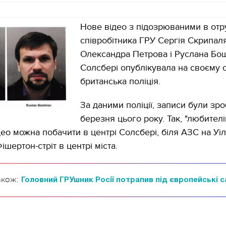
Нове відео з підозрюваними в отру
співробітника ГРУ Сергія Скрипал
Олександра Петрова і Руслана Бош
Солсбері опублікувала на своєму с
британська поліція.
За даними поліції, записи були зр
березня цього року. Так, "любител
део можна побачити в центрі Солсбері, біля АЗС на Уіл
ішертон-стріт в центрі міста.
акож:
Головний ГРУшник Росії потрапив під європейські с