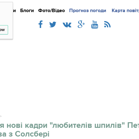
Новини
Блоги
Фото/Відео
Прогноз погоди
Докладно
Новини
Карта повіт
Iнте
low
я нові кадри "любителів шпилів" Пе
ва з Солсбері