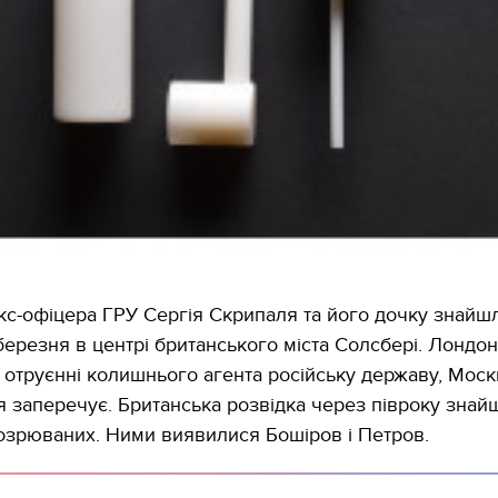
кс-офіцера ГРУ Сергія Скрипаля та його дочку знайш
 березня в центрі британського міста Солсбері. Лондон
 отруєнні колишнього агента російську державу, Моск
 заперечує. Британська розвідка через півроку знай
озрюваних. Ними виявилися Бошіров і Петров.