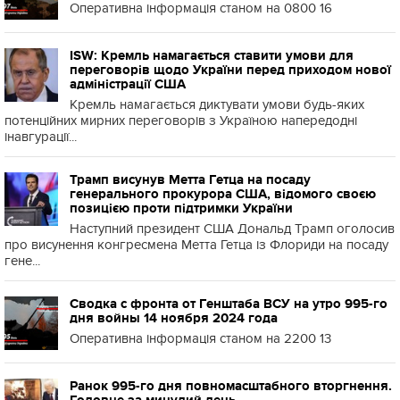
Оперативна інформація станом на 0800 16
ISW: Кремль намагається ставити умови для
переговорів щодо України перед приходом нової
адміністрації США
Кремль намагається диктувати умови будь-яких
потенційних мирних переговорів з Україною напередодні
інавгурації...
Трамп висунув Метта Гетца на посаду
генерального прокурора США, відомого своєю
позицією проти підтримки України
Наступний президент США Дональд Трамп оголосив
про висунення конгресмена Метта Гетца із Флориди на посаду
гене...
Сводка с фронта от Генштаба ВСУ на утро 995-го
дня войны 14 ноября 2024 года
Оперативна інформація станом на 2200 13
Ранок 995-го дня повномасштабного вторгнення.