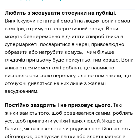
Любить з'ясовувати стосунки на публіці.
Випліскуючи негативні емоції на людях, вони немов
вампіри, отримують енергетичний заряд. Вони
можуть безцеремонно відчитати співробітника в
супермаркеті, посваритися в черзі, привселюдно
образити або нагрубити комусь, і чим більше
глядачів при цьому буде присутньо, тим краще. Вони
упиваються моментом і роблять це навмисно,
висловлюючи свою перевагу, але не помічаючи, що
оточуючі дивляться на них лише з жалем і
засудженням.
Такі
Постійно заздрить і не приховує цього.
жінки замість того, щоб розвиватися самим, роблять
усе, щоб принизити успіхи інших людей. Якщо ви
бачите, як ваша колега чи родичка постійно когось
обговорює, розпускає плітки або зловтішається з