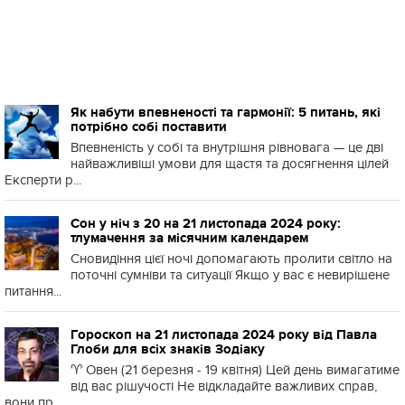
Як набути впевненості та гармонії: 5 питань, які
потрібно собі поставити
Впевненість у собі та внутрішня рівновага — це дві
найважливіші умови для щастя та досягнення цілей
Експерти р...
Сон у ніч з 20 на 21 листопада 2024 року:
тлумачення за місячним календарем
Сновидіння цієї ночі допомагають пролити світло на
поточні сумніви та ситуації Якщо у вас є невирішене
питання...
Гороскоп на 21 листопада 2024 року від Павла
Глоби для всіх знаків Зодіаку
♈️ Овен (21 березня - 19 квітня) Цей день вимагатиме
від вас рішучості Не відкладайте важливих справ,
вони пр...