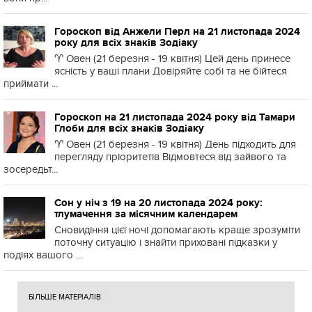
Гороскоп від Анжели Перл на 21 листопада 2024
року для всіх знаків Зодіаку
♈️ Овен (21 березня - 19 квітня) Цей день принесе
ясність у ваші плани Довіряйте собі та не бійтеся
приймати ...
Гороскоп на 21 листопада 2024 року від Тамари
Глоби для всіх знаків Зодіаку
♈️ Овен (21 березня - 19 квітня) День підходить для
перегляду пріоритетів Відмовтеся від зайвого та
зосередьт...
Сон у ніч з 19 на 20 листопада 2024 року:
тлумачення за місячним календарем
Сновидіння цієї ночі допомагають краще зрозуміти
поточну ситуацію і знайти приховані підказки у
подіях вашого ...
БІЛЬШЕ МАТЕРІАЛІВ