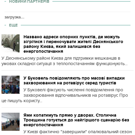
НОВИНИ ПАРТНЕРІВ
загрузка...
ЕЩЕ
Названо адреси опорних пунктів, де можуть
зігрітися і переночувати жителі Деснянського
району Києва, який залишився без
енергопостачання
У Деснянському районі Києва для підтримки мешканців в
умовах складної ситуації з теплопостачанням функціонують...
У Буковель повідомляють про масові випадки
захворювання на ротавірус серед туристів
У Буковелі фіксують численні повідомлення про
захворювання відпочивальників на ротавірус Про
це пишуть користу...
Ями копатимуть прямо у дворах. Столична
Троєщина готується до найгіршого сценарію без
енергопостачання
У Києві фактично "завершили" опалювальний сезон