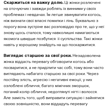
Ці жінки розлючені
Скаржиться на важку долю.
на оточуючих і завжди роблять їх винними у своїх
проблемах і невдачах. Їм легше звинуватити когось,
ніж визнати свої власні помилки і лінь. Буквально з
порогу вона зустріне вас розповіддю про те, що у неї
знову щось сталося, тому навколишні намагаються
якомога швидше позбутися її суспільства. Такі жінки
навіть у хорошому знайдуть на що поскаржитися.
Незадоволена
Виглядає старшою за свої роки.
жінка віддасть перевагу обговорити когось або
посваритися, а не приділити час собі, тому вони часто
виглядають набагато старшою за свої роки. Через
постійну злість, агресію і негативні емоції, у них
озлоблені обличчя, багато мімічних зморшок,
поганий колір обличчя, недоглянуті нігті і волосся.
Але замість того, щоб виправити ситуацію і зайнятися
своєю зовнішністю, вони віддадуть перевагу