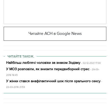
Читайте АСН в Google News
ЧИТАЙТЕ ТАКОЖ.
Найбільш люблячі чоловіки за знаком Зодіаку
- 02-12-2021 17:00
У МОЗ розповіли, як знизити передвиборний стрес
- 29-03-
2019 19:45
У жінки стався анафілактичний шок після орального сексу
-
22-03-2019 21:53