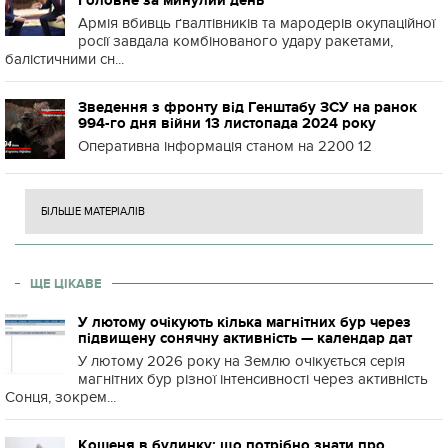
Головне за минулий день
Армія вбивць ґвалтівників та мародерів окупаційної
росії завдала комбінованого удару ракетами,
балістичними сн...
Зведення з фронту від Генштабу ЗСУ на ранок
994-го дня війни 13 листопада 2024 року
Оперативна інформація станом на 2200 12
БІЛЬШЕ МАТЕРІАЛІВ
ЩЕ ЦІКАВЕ
У лютому очікують кілька магнітних бур через
підвищену сонячну активність — календар дат
У лютому 2026 року на Землю очікується серія
магнітних бур різної інтенсивності через активність
Сонця, зокрем...
Кошеня в будинку: що потрібно знати про