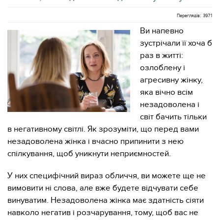
Переглядів: 3971
Ви напевно
зустрічали її хоча б
раз в житті:
озлоблену і
агресивну жінку,
яка вічно всім
незадоволена і
світ бачить тільки
в негативному світлі. Як зрозуміти, що перед вами
незадоволена жінка і вчасно припинити з нею
спілкування, щоб уникнути неприємностей.
У них специфічний вираз обличчя, ви можете ще не
вимовити ні слова, але вже будете відчувати себе
винуватим. Незадоволена жінка має здатність сіяти
навколо негатив і розчарування, тому, щоб вас не