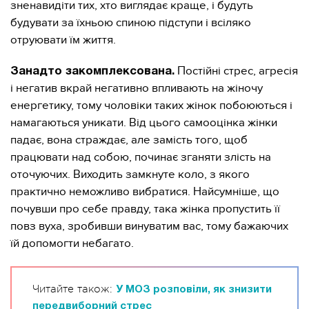
зненавидіти тих, хто виглядає краще, і будуть
будувати за їхньою спиною підступи і всіляко
отруювати їм життя.
Постійні стрес, агресія
Занадто закомплексована.
і негатив вкрай негативно впливають на жіночу
енергетику, тому чоловіки таких жінок побоюються і
намагаються уникати. Від цього самооцінка жінки
падає, вона страждає, але замість того, щоб
працювати над собою, починає зганяти злість на
оточуючих. Виходить замкнуте коло, з якого
практично неможливо вибратися. Найсумніше, що
почувши про себе правду, така жінка пропустить її
повз вуха, зробивши винуватим вас, тому бажаючих
їй допомогти небагато.
Читайте також:
У МОЗ розповіли, як знизити
передвиборний стрес