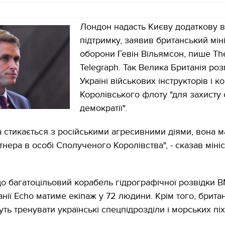
Лондон надасть Києву додаткову в
підтримку, заявив британський мін
оборони Гевін Вільямсон, пише The
Telegraph. Так Велика Британія роз
Україні військових інструкторів і к
Королівського флоту "для захисту 
демократії".
а стикається з російськими агресивними діями, вона м
нера в особі Сполученого Королівства", - сказав міні
що багатоцільовий корабель гідрографічної розвідки 
нії Echo матиме екіпаж у 72 людини. Крім того, брита
уть тренувати українські спецпідрозділи і морських піх