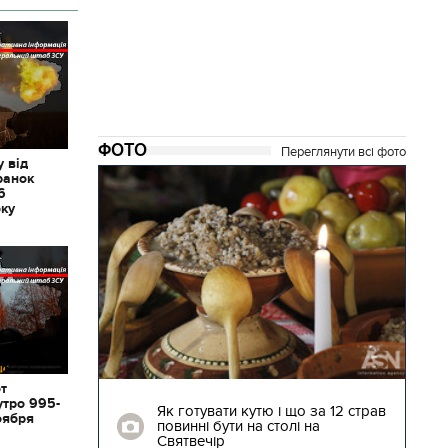
ФОТО
Переглянути всі фото
 від
ранок
6
оку
04.01.2018 | 17:16
от
утро 995-
ють
Як готувати кутю і що за 12 страв
оября
"Сторожова
повинні бути на столі на
Святвечір