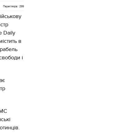
Переглядів: 299
ійськову
істр
 Daily
містить в
орабель
свободи і
ає
стр
ВМС
нські
отинців.