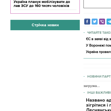
Україна планує мобілізувати до
лав ЗСУ до 160 тисяч чоловіків
Стрічка новин
ЧИТАЙТЕ ТАКО
ЄС в заяві від 
У Воронежі пом
Україна провел
НОВИНИ ПАРТ
загрузка...
ІНШІ ВАЖЛИВІ
Названо ад
зігрітися 
Деснянсько