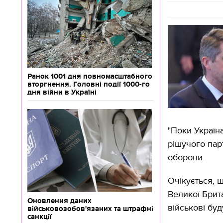
Ранок 1001 дня повномасштабного
вторгнення. Головні події 1000-го
дня війни в Україні
"Поки Україн
рішучого парт
оборони.
Очікується, 
Великої Брита
Оновлення даних
військові буд
військовозобов'язаних та штрафні
санкції