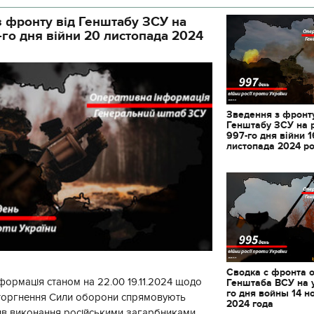
 фронту від Генштабу ЗСУ на
-го дня війни 20 листопада 2024
Зведення з фронту
Генштабу ЗСУ на 
997-го дня війни 1
листопада 2024 р
11.10.2017 | 16:22
Сводка с фронта 
формація станом на 22.00 19.11.2024 щодо
Генштаба ВСУ на 
Часи Русі: як вигляда
го дня войны 14 н
вторгнення Сили оборони спрямовують
декорації до фільму 
2024 года
застава"
ив виконання російськими загарбниками