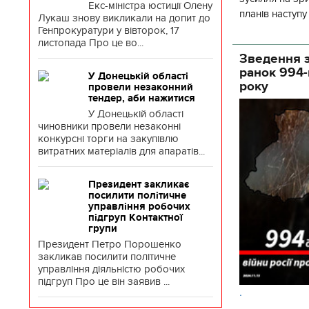
Екс-міністра юстиції Олену
планів наступ
Лукаш знову викликали на допит до
потенціалу. З 
Генпрокуратури у вівторок, 17
листопада Про це во...
Зведення з
ранок 994-
У Донецькій області
року
провели незаконний
тендер, аби нажитися
У Донецькій області
чиновники провели незаконні
конкурсні торги на закупівлю
витратних матеріалів для апаратів...
Президент закликає
посилити політичне
управління робочих
підгруп Контактної
групи
Президент Петро Порошенко
закликав посилити політичне
управління діяльністю робочих
підгруп Про це він заявив ...
.