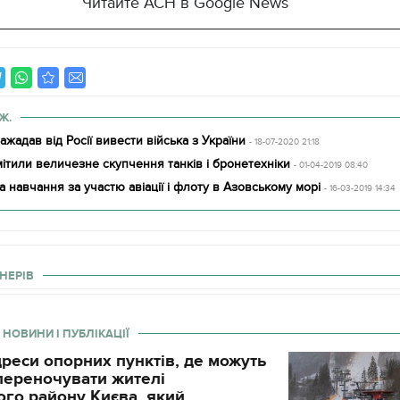
Читайте АСН в Google News
Ж.
зажадав від Росії вивести війська з України
- 18-07-2020 21:18
ітили величезне скупчення танків і бронетехніки
- 01-04-2019 08:40
а навчання за участю авіації і флоту в Азовському морі
- 16-03-2019 14:34
НЕРІВ
 НОВИНИ І ПУБЛІКАЦІЇ
реси опорних пунктів, де можуть
і переночувати жителі
го району Києва, який