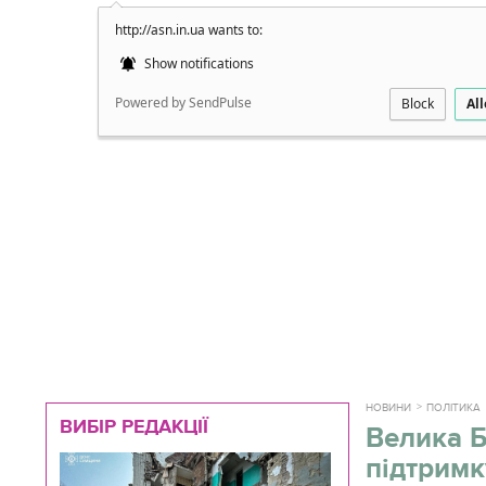
http://asn.in.ua wants to:
Докладно
Show notifications
Powered by SendPulse
Block
Al
НОВИНИ
ПОЛІТИКА
ВИБІР РЕДАКЦІЇ
Велика Б
підтримк