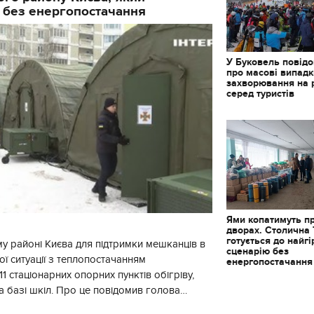
 без енергопостачання
У Буковель повід
про масові випад
захворювання на 
серед туристів
Ями копатимуть п
дворах. Столична
готується до найг
у районі Києва для підтримки мешканців в
сценарію без
ї ситуації з теплопостачанням
енергопостачання
1 стаціонарних опорних пунктів обігріву,
а базі шкіл. Про це повідомив голова
йонної в місті Києві державної ад