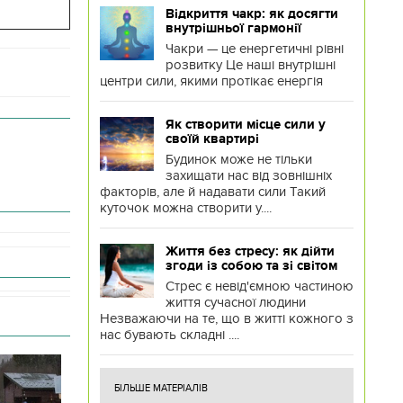
Відкриття чакр: як досягти
внутрішньої гармонії
Чакри — це енергетичні рівні
розвитку Це наші внутрішні
центри сили, якими протікає енергія
Як створити місце сили у
своїй квартирі
Будинок може не тільки
захищати нас від зовнішніх
факторів, але й надавати сили Такий
куточок можна створити у....
Життя без стресу: як дійти
згоди із собою та зі світом
Стрес є невід'ємною частиною
життя сучасної людини
Незважаючи на те, що в житті кожного з
нас бувають складні ....
БІЛЬШЕ МАТЕРІАЛІВ