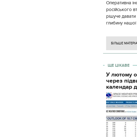
Оперативна ін
російського в
рішуче давати
глибину нашої
вогневого ура
БІЛЬШЕ МАТЕРІ
ЩЕ ЦІКАВЕ
У лютому о
через підв
календар д