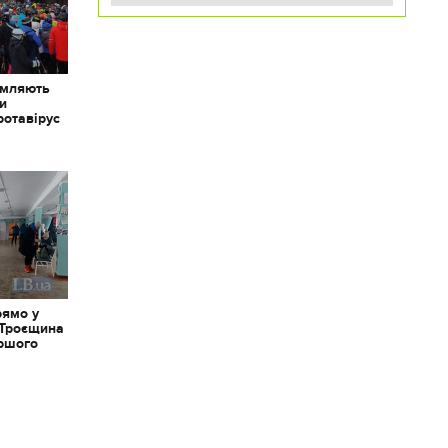
омляють
ки
ротавірус
рямо у
 Троєщина
іршого