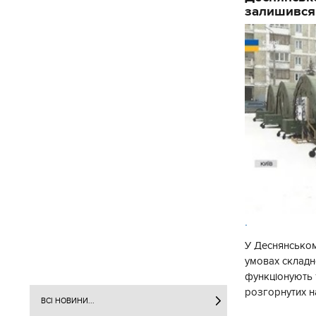
залишився
.
У Деснянськом
умовах складно
функціонують 1
розгорнутих н
ВСІ НОВИНИ...
Деснянської ра