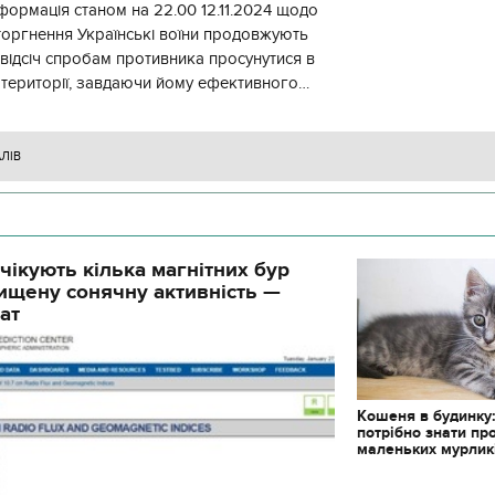
формація станом на 22.00 12.11.2024 щодо
торгнення Українські воїни продовжують
 відсіч спробам противника просунутися в
 території, завдаючи йому ефективного
ження, виснажуючи по всій
АЛІВ
чікують кілька магнітних бур
ищену сонячну активність —
ат
Кошеня в будинку
потрібно знати пр
маленьких мурлик