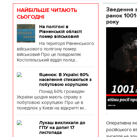
Зведення з
НАЙБІЛЬШЕ ЧИТАЮТЬ
ранок 1001
СЬОГОДНІ
року
На полігоні в
Рівненській області
помер військовий
На території Рівненського
військового полігону помер
військовий Про це повідомляє
Костопільський відділ поліці...
Яценюк: В Україні 60%
населення стикаються з
побутовою корупцією
Понад 60% громадян
України щодня мають справу з
побутовою корупцією Про це в
понеділок у Києві на відкритті мі...
.
Лукаш викликали до
Оперативна ін
ГПУ на допит 17
російського 
листопада
зусилля на зр