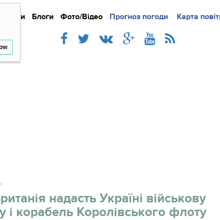
Новини
Блоги
Фото/Відео
Прогноз погоди
Докладно
Новини
Карта повіт
Iнте
low
ританія надасть Україні військову
у і корабель Королівського флоту