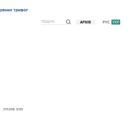
ряних тривог
рв`ю
Блоги
Думки
Фото/Відео
Прогноз погоди
РУС
УКР
АРХІВ
21.11.2018, 12:53