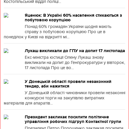
Костопільський відділ поліці...
Яценюк: В Україні 60% населення стикаються з
побутовою корупцією
Понад 60% громадян України щодня мають
справу з побутовою корупцією Про це в
понеділок у Києві на відкритті мі...
Лукаш викликали до ГПУ на допит 17 листопада
Екс-міністра юстиції Олену Лукаш знову
викликали на допит до Генпрокуратури у вівторок,
17 листопада Про це во...
У Донецькій області провели незаконний
тендер, аби нажитися
У Донецькій області чиновники провели незаконні
конкурсні торги на закупівлю витратних
матеріалів для апаратів...
Президент закликає посилити політичне
управління робочих підгруп Контактної групи
Президент Петро Порошенко закликав посилити