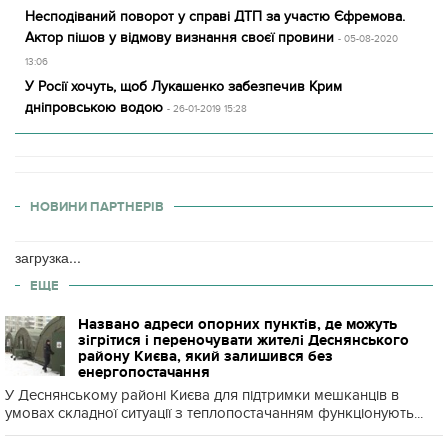
Несподіваний поворот у справі ДТП за участю Єфремова.
Актор пішов у відмову визнання своєї провини
- 05-08-2020
13:06
У Росії хочуть, щоб Лукашенко забезпечив Крим
дніпровською водою
- 26-01-2019 15:28
НОВИНИ ПАРТНЕРІВ
загрузка...
ЕЩЕ
Названо адреси опорних пунктів, де можуть
зігрітися і переночувати жителі Деснянського
району Києва, який залишився без
енергопостачання
У Деснянському районі Києва для підтримки мешканців в
умовах складної ситуації з теплопостачанням функціонують...