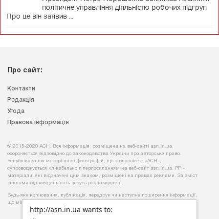
політичне управління діяльністю робочих підгруп
Про це він заявив ...
Про сайт:
Контакти
Редакція
Угода
Правова інформація
© 2015-2020 АСН. Вся інформація, розміщена на веб-сайті asn.in.ua,
охороняється відповідно до законодавства України про авторське право.
Републікування матеріалів і фотографій, що є власністю «АСН»,
супроводжується клікабельно гіперпосиланням на веб-сайт asn.іn.ua. PR -
матеріали, які відзначені цим знаком, розміщені на правах реклами. За зміст
реклами відповідальність несуть рекламодавці.
Будь-яке копiювання, публiкацiя, передрук чи наступне поширення iнформацiї,
що мiстить посилання на
«Iнтерфакс-Україна»
, суворо забороняється.
http://asn.in.ua wants to: