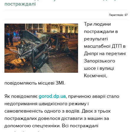
постраждалі
Переглядів: 97
Три людини
постраждали в
результаті
масштабної ДТП в
Дніпрі на перетині
Запорізького
шосе і вулиці
Космічної,
повідомляють місцеві ЗМІ.
Як повідомляє
gorod.dp.ua
, причиною аварії стало
недотримання швидкісного режиму і
самовпевненість одного з водіїв. Двох з трьох
постраждалих довелося діставати з машин за
допомогою спецтехніки. Всі постраждалі