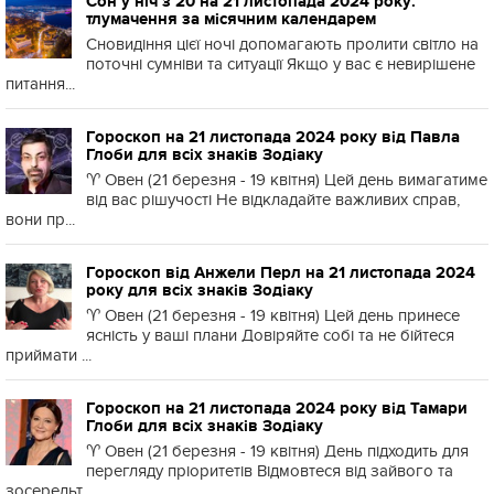
Сон у ніч з 20 на 21 листопада 2024 року:
тлумачення за місячним календарем
Сновидіння цієї ночі допомагають пролити світло на
поточні сумніви та ситуації Якщо у вас є невирішене
питання...
Гороскоп на 21 листопада 2024 року від Павла
Глоби для всіх знаків Зодіаку
♈️ Овен (21 березня - 19 квітня) Цей день вимагатиме
від вас рішучості Не відкладайте важливих справ,
вони пр...
Гороскоп від Анжели Перл на 21 листопада 2024
року для всіх знаків Зодіаку
♈️ Овен (21 березня - 19 квітня) Цей день принесе
ясність у ваші плани Довіряйте собі та не бійтеся
приймати ...
Гороскоп на 21 листопада 2024 року від Тамари
Глоби для всіх знаків Зодіаку
♈️ Овен (21 березня - 19 квітня) День підходить для
перегляду пріоритетів Відмовтеся від зайвого та
зосередьт...