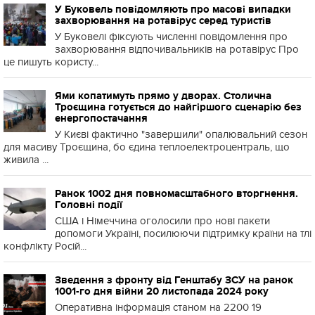
У Буковель повідомляють про масові випадки
захворювання на ротавірус серед туристів
У Буковелі фіксують численні повідомлення про
захворювання відпочивальників на ротавірус Про
це пишуть користу...
Ями копатимуть прямо у дворах. Столична
Троєщина готується до найгіршого сценарію без
енергопостачання
У Києві фактично "завершили" опалювальний сезон
для масиву Троєщина, бо єдина теплоелектроцентраль, що
живила ...
Ранок 1002 дня повномасштабного вторгнення.
Головні події
США і Німеччина оголосили про нові пакети
допомоги Україні, посилюючи підтримку країни на тлі
конфлікту Росій...
Зведення з фронту від Генштабу ЗСУ на ранок
1001-го дня війни 20 листопада 2024 року
Оперативна інформація станом на 2200 19