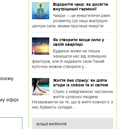
Відкриття чакр: як досягти
внутрішньої гармонії
Чакри — це енергетичні рівні
розвитку Це наші внутрішні
центри сили, якими протікає енергія
Як створити місце сили у
своїй квартирі
Будинок може не тільки
захищати нас від зовнішніх
факторів, але й надавати сили Такий
куточок можна створити у....
своєму
Життя без стресу: як дійти
згоди із собою та зі світом
Стрес є невід'ємною частиною
життя сучасної людини
му ефірі
Незважаючи на те, що в житті кожного з
нас бувають складні ....
БІЛЬШЕ МАТЕРІАЛІВ