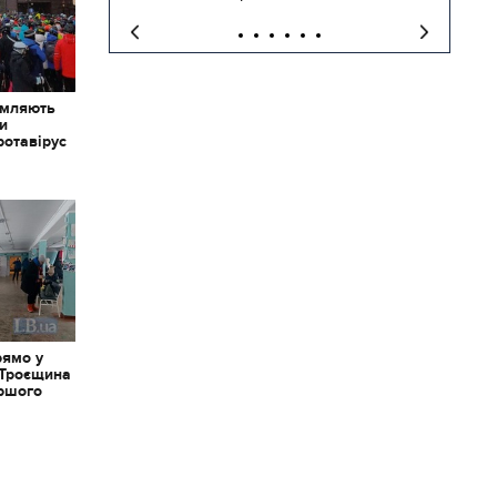
омляють
ки
ротавірус
рямо у
 Троєщина
іршого