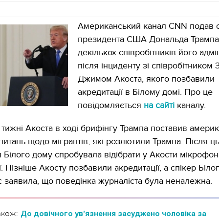
Американський канал CNN подав 
президента США Дональда Трампа 
декількох співробітників його адмін
після інциденту зі співробітником 
Джимом Акоста, якого позбавили
акредитації в Білому домі. Про це
повідомляється
на сайті
каналу.
тижні Акоста в ході брифінгу Трампа поставив амери
питань щодо мігрантів, які розлютили Трампа. Після ц
 Білого дому спробувала відібрати у Акости мікрофон,
ї. Пізніше Акосту позбавили акредитації, а спікер Біло
 заявила, що поведінка журналіста була неналежна.
акож:
До довічного ув’язнення засуджено чоловіка за