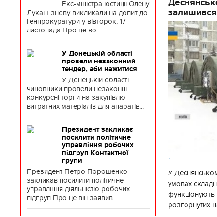
Деснянсько
Екс-міністра юстиції Олену
залишився
Лукаш знову викликали на допит до
Генпрокуратури у вівторок, 17
листопада Про це во...
У Донецькій області
провели незаконний
тендер, аби нажитися
У Донецькій області
чиновники провели незаконні
конкурсні торги на закупівлю
витратних матеріалів для апаратів...
Президент закликає
посилити політичне
управління робочих
підгруп Контактної
.
групи
Президент Петро Порошенко
У Деснянськом
закликав посилити політичне
умовах складно
управління діяльністю робочих
функціонують 1
підгруп Про це він заявив ...
розгорнутих н
Деснянської ра