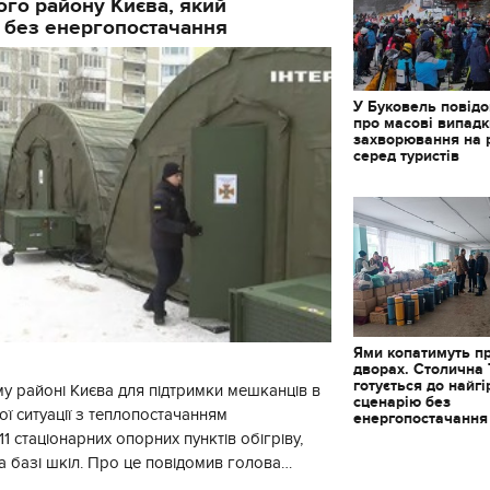
го району Києва, який
 без енергопостачання
У Буковель повід
про масові випад
захворювання на 
серед туристів
Ями копатимуть п
дворах. Столична
готується до найг
у районі Києва для підтримки мешканців в
сценарію без
ї ситуації з теплопостачанням
енергопостачання
1 стаціонарних опорних пунктів обігріву,
а базі шкіл. Про це повідомив голова
йонної в місті Києві державної ад