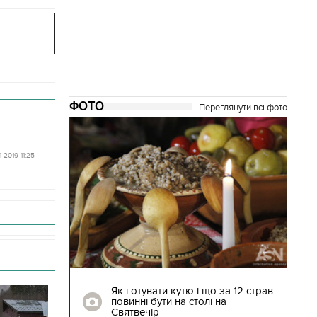
ФОТО
Переглянути всі фото
1-2019 11:25
04.01.2018 | 17:16
ють
Як готувати кутю і що за 12 страв
"Сторожова
повинні бути на столі на
Святвечір