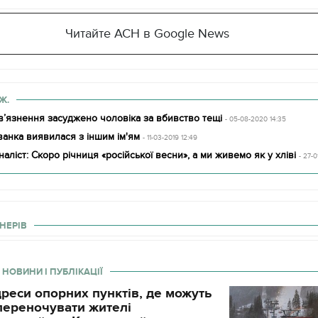
Читайте АСН в Google News
Ж.
в’язнення засуджено чоловіка за вбивство тещі
- 05-08-2020 14:35
ванка виявилася з іншим ім'ям
- 11-03-2019 12:49
ліст: Скоро річниця «російської весни», а ми живемо як у хліві
- 27-0
НЕРІВ
 НОВИНИ І ПУБЛІКАЦІЇ
11.10.2017 | 16:22
Часи Русі: як вигляда
реси опорних пунктів, де можуть
декорації до фільму 
і переночувати жителі
застава"