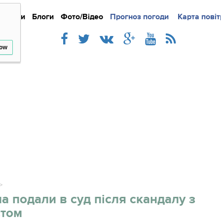
Новини
Блоги
Фото/Відео
Прогноз погоди
Докладно
Новини
Карта повіт
Iнте
low
а подали в суд після скандалу з
стом