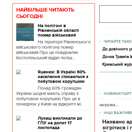
НАЙБІЛЬШЕ ЧИТАЮТЬ
СЬОГОДНІ
На полігоні в
Рівненській області
помер військовий
На території Рівненського
ЧИТАЙТЕ ТАКО
військового полігону помер
До довічного у
військовий Про це повідомляє
Дочка Трампа І
Костопільський відділ поліці...
Кримський журна
Яценюк: В Україні 60%
населення стикаються з
побутовою корупцією
Понад 60% громадян
України щодня мають справу з
НОВИНИ ПАРТ
побутовою корупцією Про це в
понеділок у Києві на відкритті мі...
загрузка...
ІНШІ ВАЖЛИВІ
Лукаш викликали до
Названо ад
ГПУ на допит 17
зігрітися 
листопада