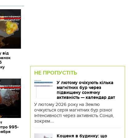
 від
ранок
6
оку
НЕ ПРОПУСТІТЬ
У лютому очікують кілька
магнітних бур через
підвищену сонячну
активність — календар дат
У лютому 2026 року на Землю
очікується серія магнітних бур різної
інтенсивності через активність Сонця,
зокрем....
от
утро 995-
оября
Кошеня в будинку: що