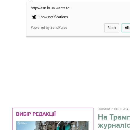
http://asn.in.ua wants to:
Докладно
Show notifications
Powered by SendPulse
Block
Al
НОВИНИ
ПОЛІТИКА
ВИБІР РЕДАКЦІЇ
На Трамп
журналі