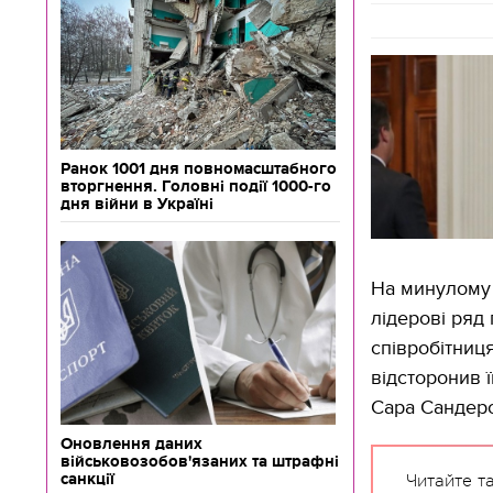
Ранок 1001 дня повномасштабного
вторгнення. Головні події 1000-го
дня війни в Україні
На минулому 
лідерові ряд 
співробітниця
відсторонив ї
Сара Сандерс
Оновлення даних
військовозобов'язаних та штрафні
санкції
Читайте т