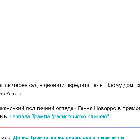
агає через суд відновити акредитацію в Білому домі 
ві Акості.
канський політичний оглядач Ганна Наварро в прямо
CNN
назвала Трампа "расистською свинею"
.
акож:
Дочка Трампа Іванка виявилася з іншим ім'ям