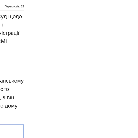
Переглядів: 29
суд щодо
і
істрації
ЗМІ
канському
ього
 а він
го дому