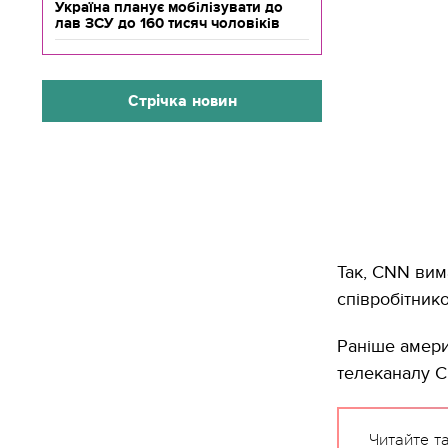
Україна планує мобілізувати до
лав ЗСУ до 160 тисяч чоловіків
Стрічка новин
Так, CNN вим
співробітнико
Раніше амери
телеканалу 
Читайте т