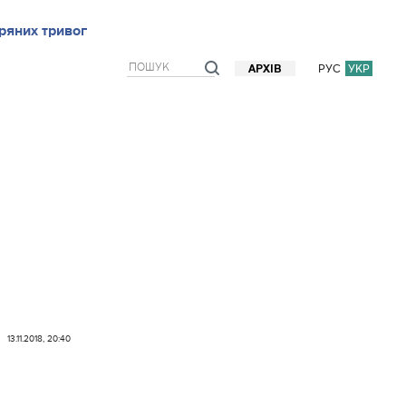
ряних тривог
рв`ю
Блоги
Думки
Фото/Відео
Прогноз погоди
РУС
УКР
АРХІВ
13.11.2018, 20:40