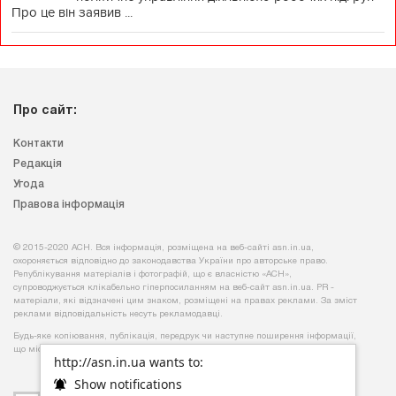
Про це він заявив ...
Про сайт:
Контакти
Редакція
Угода
Правова інформація
© 2015-2020 АСН. Вся інформація, розміщена на веб-сайті asn.in.ua,
охороняється відповідно до законодавства України про авторське право.
Републікування матеріалів і фотографій, що є власністю «АСН»,
супроводжується клікабельно гіперпосиланням на веб-сайт asn.іn.ua. PR -
матеріали, які відзначені цим знаком, розміщені на правах реклами. За зміст
реклами відповідальність несуть рекламодавці.
Будь-яке копiювання, публiкацiя, передрук чи наступне поширення iнформацiї,
що мiстить посилання на
«Iнтерфакс-Україна»
, суворо забороняється.
http://asn.in.ua wants to:
Show notifications