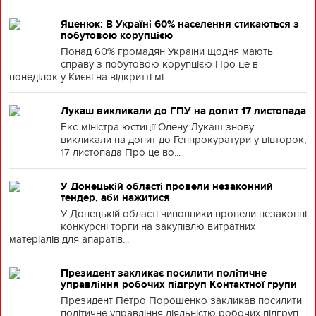
Яценюк: В Україні 60% населення стикаються з
побутовою корупцією
Понад 60% громадян України щодня мають
справу з побутовою корупцією Про це в
понеділок у Києві на відкритті мі...
Лукаш викликали до ГПУ на допит 17 листопада
Екс-міністра юстиції Олену Лукаш знову
викликали на допит до Генпрокуратури у вівторок,
17 листопада Про це во...
У Донецькій області провели незаконний
тендер, аби нажитися
У Донецькій області чиновники провели незаконні
конкурсні торги на закупівлю витратних
матеріалів для апаратів...
Президент закликає посилити політичне
управління робочих підгруп Контактної групи
Президент Петро Порошенко закликав посилити
політичне управління діяльністю робочих підгруп