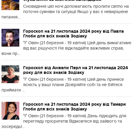
Сновидіння цієї ночі допомагають пролити світло на
поточні сумніви та ситуації Якщо у вас є невирішене
питання...
Гороскоп на 21 листопада 2024 року від Павла
Глоби для всіх знаків Зодіаку
♈️ Овен (21 березня - 19 квітня) Цей день вимагатиме
від вас рішучості Не відкладайте важливих справ,
вони пр...
Гороскоп від Анжели Перл на 21 листопада 2024
року для всіх знаків Зодіаку
♈️ Овен (21 березня - 19 квітня) Цей день принесе
ясність у ваші плани Довіряйте собі та не бійтеся
приймати ...
Гороскоп на 21 листопада 2024 року від Тамари
Глоби для всіх знаків Зодіаку
♈️ Овен (21 березня - 19 квітня) День підходить для
перегляду пріоритетів Відмовтеся від зайвого та
зосередьт...