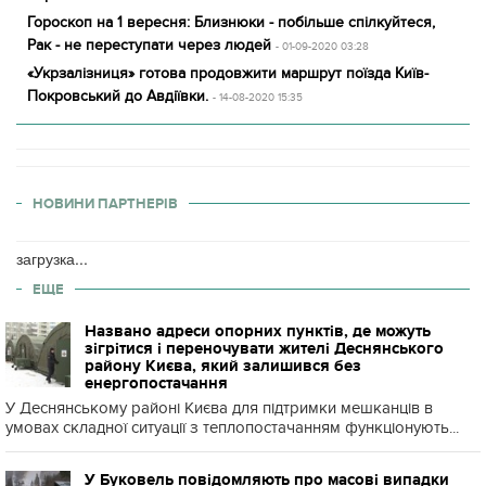
Гороскоп на 1 вересня: Близнюки - побільше спілкуйтеся,
Рак - не переступати через людей
- 01-09-2020 03:28
«Укрзалізниця» готова продовжити маршрут поїзда Київ-
Покровський до Авдіївки.
- 14-08-2020 15:35
НОВИНИ ПАРТНЕРІВ
загрузка...
ЕЩЕ
Названо адреси опорних пунктів, де можуть
зігрітися і переночувати жителі Деснянського
району Києва, який залишився без
енергопостачання
У Деснянському районі Києва для підтримки мешканців в
умовах складної ситуації з теплопостачанням функціонують...
У Буковель повідомляють про масові випадки