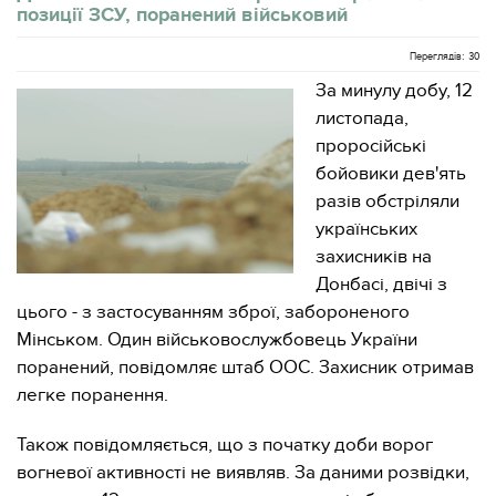
позиції ЗСУ, поранений військовий
Переглядів: 30
За минулу добу, 12
листопада,
проросійські
бойовики дев'ять
разів обстріляли
українських
захисників на
Донбасі, двічі з
цього - з застосуванням зброї, забороненого
Мінськом. Один військовослужбовець України
поранений, повідомляє штаб ООС. Захисник отримав
легке поранення.
Також повідомляється, що з початку доби ворог
вогневої активності не виявляв. За даними розвідки,