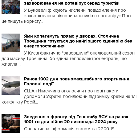
захворювання на ротавірус серед туристів
У Буковелі фіксують численні повідомлення про
захворювання відпочивальників на ротавірус Про
це пишуть користу...
Ями копатимуть прямо у дворах. Столична
Троєщина готується до найгіршого сценарію без
енергопостачання
У Києві фактично "завершили" опалювальний сезон
для масиву Троєщина, бо єдина теплоелектроцентраль, що
живила ...
Ранок 1002 дня повномасштабного вторгнення.
Головні події
США і Німеччина оголосили про нові пакети
допомоги Україні, посилюючи підтримку країни на тлі
конфлікту Росій...
Зведення з фронту від Генштабу ЗСУ на ранок
1001-го дня війни 20 листопада 2024 року
Оперативна інформація станом на 2200 19