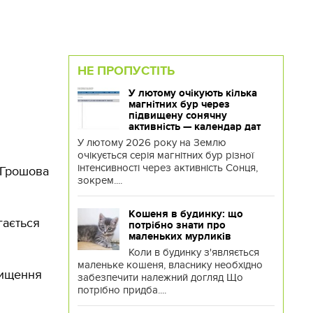
НЕ ПРОПУСТІТЬ
У лютому очікують кілька
магнітних бур через
підвищену сонячну
активність — календар дат
У лютому 2026 року на Землю
очікується серія магнітних бур різної
інтенсивності через активність Сонця,
. Грошова
зокрем....
Кошеня в будинку: що
гається
потрібно знати про
маленьких мурликів
Коли в будинку з'являється
маленьке кошеня, власнику необхідно
вищення
забезпечити належний догляд Що
потрібно придба....