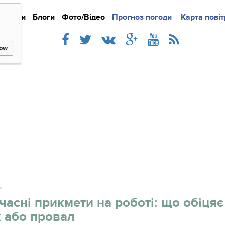
Новини
Блоги
Фото/Відео
Прогноз погоди
Докладно
Новини
Карта повіт
Iнте
low
учасні прикмети на роботі: що обіцяє
 або провал