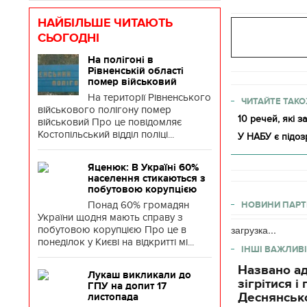
НАЙБІЛЬШЕ ЧИТАЮТЬ
СЬОГОДНІ
На полігоні в
Рівненській області
помер військовий
На території Рівненського
ЧИТАЙТЕ ТАКО
військового полігону помер
10 речей, які 
військовий Про це повідомляє
Костопільський відділ поліці...
У НАБУ є підоз
Яценюк: В Україні 60%
населення стикаються з
побутовою корупцією
Понад 60% громадян
НОВИНИ ПАРТ
України щодня мають справу з
загрузка...
побутовою корупцією Про це в
понеділок у Києві на відкритті мі...
ІНШІ ВАЖЛИВІ
Названо ад
Лукаш викликали до
зігрітися 
ГПУ на допит 17
Деснянсько
листопада