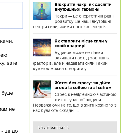
Відкриття чакр: як досягти
внутрішньої гармонії
Чакри — це енергетичні рівні
розвитку Це наші внутрішні
центри сили, якими протікає енергія
ками.
Як створити місце сили у
своїй квартирі
Будинок може не тільки
нею
захищати нас від зовнішніх
у, зате
факторів, але й надавати сили Такий
куточок можна створити у....
Життя без стресу: як дійти
згоди із собою та зі світом
ь буде
Стрес є невід'ємною частиною
життя сучасної людини
Незважаючи на те, що в житті кожного з
вам не
нас бувають складні ....
БІЛЬШЕ МАТЕРІАЛІВ
- це до