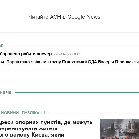
Читайте АСН в Google News
Ж.
заборонено робити ввечері
- 28-03-2019 08:47
ри: Порошенко звільнив главу Полтавської ОДА Валерія Головка
- 16
НЕРІВ
 НОВИНИ І ПУБЛІКАЦІЇ
11.10.2017 | 16:22
реси опорних пунктів, де можуть
Часи Русі: як вигляда
і переночувати жителі
декорації до фільму 
го району Києва, який
застава"