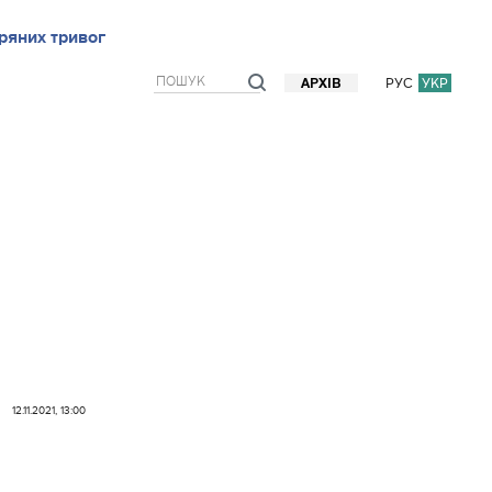
ряних тривог
рв`ю
Блоги
Думки
Фото/Відео
Прогноз погоди
РУС
УКР
АРХІВ
12.11.2021, 13:00