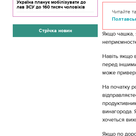
Україна планує мобілізувати до
лав ЗСУ до 160 тисяч чоловіків
Читайте т
Полтавськ
Стрічка новин
Якщо чашка, 
неприємносте
Навіть якщо 
перед іншими
може приверн
На початку ро
відправляєте
продуктивним
винагорода. 
хочеться вих
Якщо по доро