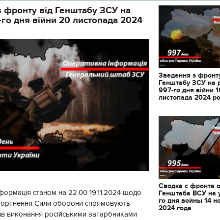
 фронту від Генштабу ЗСУ на
-го дня війни 20 листопада 2024
Зведення з фронту
Генштабу ЗСУ на 
997-го дня війни 1
листопада 2024 р
Сводка с фронта 
формація станом на 22.00 19.11.2024 щодо
Генштаба ВСУ на 
го дня войны 14 н
вторгнення Сили оборони спрямовують
2024 года
ив виконання російськими загарбниками