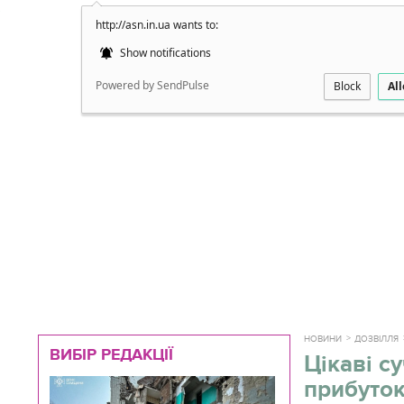
http://asn.in.ua wants to:
Докладно
Show notifications
Powered by SendPulse
Block
Al
НОВИНИ
ДОЗВІЛЛЯ
ВИБІР РЕДАКЦІЇ
Цікаві с
прибуток