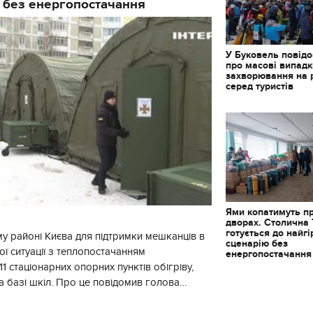
 без енергопостачання
У Буковель повід
про масові випад
захворювання на 
серед туристів
Ями копатимуть п
дворах. Столична
готується до найг
у районі Києва для підтримки мешканців в
сценарію без
ї ситуації з теплопостачанням
енергопостачання
1 стаціонарних опорних пунктів обігріву,
а базі шкіл. Про це повідомив голова
йонної в місті Києві державної ад