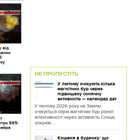
 від
ранок
6
оку
НЕ ПРОПУСТІТЬ
У лютому очікують кілька
магнітних бур через
підвищену сонячну
активність — календар дат
У лютому 2026 року на Землю
очікується серія магнітних бур різної
інтенсивності через активність Сонця,
от
зокрем....
утро 995-
оября
Кошеня в будинку: що