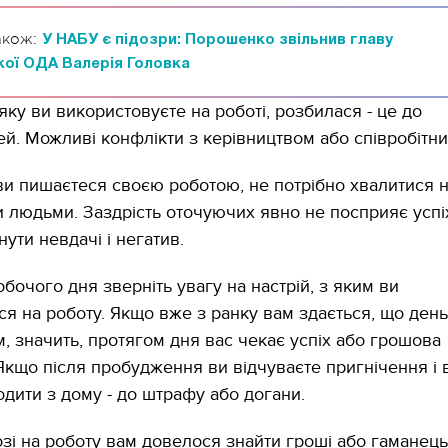
акож:
У НАБУ є підозри: Порошенко звільнив главу
ої ОДА Валерія Головка
яку ви використовуєте на роботі, розбилася - це до
й. Можливі конфлікти з керівництвом або співробітни
ви пишаєтеся своєю роботою, не потрібно хвалитися 
 людьми. Заздрість оточуючих явно не посприяє успіх
ути невдачі і негатив.
бочого дня зверніть увагу на настрій, з яким ви
ся на роботу. Якщо вже з ранку вам здається, що ден
, значить, протягом дня вас чекає успіх або грошова
Якщо після пробудження ви відчуваєте пригнічення і 
одити з дому - до штрафу або догани.
зі на роботу вам довелося знайти гроші або гаманець 