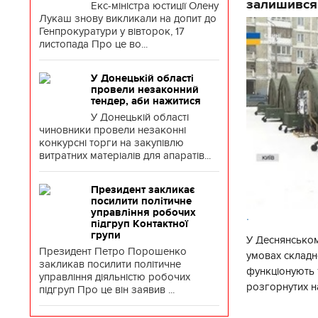
залишився
Екс-міністра юстиції Олену
Лукаш знову викликали на допит до
Генпрокуратури у вівторок, 17
листопада Про це во...
У Донецькій області
провели незаконний
тендер, аби нажитися
У Донецькій області
чиновники провели незаконні
конкурсні торги на закупівлю
витратних матеріалів для апаратів...
Президент закликає
посилити політичне
управління робочих
.
підгруп Контактної
групи
У Деснянськом
Президент Петро Порошенко
умовах складно
закликав посилити політичне
функціонують 1
управління діяльністю робочих
розгорнутих н
підгруп Про це він заявив ...
Деснянської ра