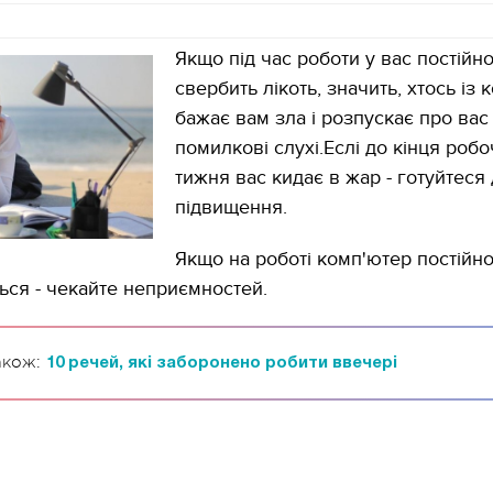
Якщо під час роботи у вас постійн
свербить лікоть, значить, хтось із 
бажає вам зла і розпускає про вас
помилкові слухі.Еслі до кінця роб
тижня вас кидає в жар - готуйтеся
підвищення.
Якщо на роботі комп'ютер постійн
ься - чекайте неприємностей.
акож:
10 речей, які заборонено робити ввечері