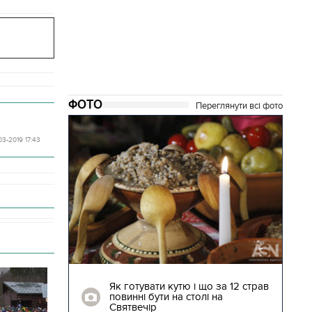
ФОТО
Переглянути всі фото
-03-2019 17:43
04.01.2018 | 17:16
ють
Як готувати кутю і що за 12 страв
"Сторожова
повинні бути на столі на
Святвечір