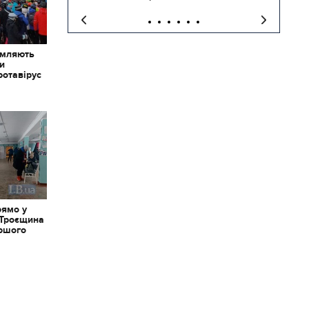
омляють
ки
ротавірус
рямо у
 Троєщина
іршого