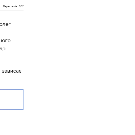
Переглядів: 107
о
колег
очого
 до
о зависає