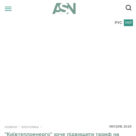
РУС
УКР
09.11.2018, 20:20
НОВИНИ
ЕКОНОМІКА
"Київтеплоенерго" хоче підвищити тариф на