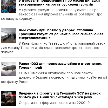
У Буковель повідомляють про масові випадки
захворювання на ротавірус серед туристів
У Буковелі фіксують численні повідомлення про
захворювання відпочивальників на ротавірус Про
це пишуть користу...
Ями копатимуть прямо у дворах. Столична
Троєщина готується до найгіршого сценарію без
енергопостачання
У Києві фактично "завершили" опалювальний сезон
для масиву Троєщина, бо єдина теплоелектроцентраль, що
живила ...
Ранок 1002 дня повномасштабного вторгнення.
Головні події
США і Німеччина оголосили про нові пакети
допомоги Україні, посилюючи підтримку країни на тлі
конфлікту Росій...
Зведення з фронту від Генштабу ЗСУ на ранок
1001-го дня війни 20 листопада 2024 року
Оперативна інформація станом на 2200 19