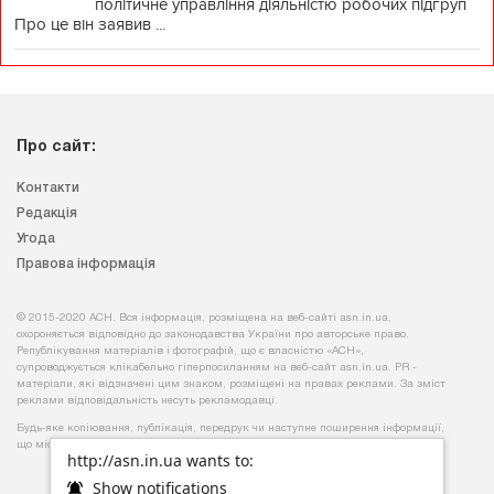
політичне управління діяльністю робочих підгруп
Про це він заявив ...
Про сайт:
Контакти
Редакція
Угода
Правова інформація
© 2015-2020 АСН. Вся інформація, розміщена на веб-сайті asn.in.ua,
охороняється відповідно до законодавства України про авторське право.
Републікування матеріалів і фотографій, що є власністю «АСН»,
супроводжується клікабельно гіперпосиланням на веб-сайт asn.іn.ua. PR -
матеріали, які відзначені цим знаком, розміщені на правах реклами. За зміст
реклами відповідальність несуть рекламодавці.
Будь-яке копiювання, публiкацiя, передрук чи наступне поширення iнформацiї,
що мiстить посилання на
«Iнтерфакс-Україна»
, суворо забороняється.
http://asn.in.ua wants to:
Show notifications