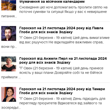
тлумачення за місячним календарем
Сновидіння цієї ночі допомагають пролити світло на
поточні сумніви та ситуації Якщо у вас є невирішене
питання...
Гороскоп на 21 листопада 2024 року від Павла
Глоби для всіх знаків Зодіаку
♈️ Овен (21 березня - 19 квітня) Цей день вимагатиме
від вас рішучості Не відкладайте важливих справ,
вони пр...
Гороскоп від Анжели Перл на 21 листопада 2024
року для всіх знаків Зодіаку
♈️ Овен (21 березня - 19 квітня) Цей день принесе
ясність у ваші плани Довіряйте собі та не бійтеся
приймати ...
Гороскоп на 21 листопада 2024 року від Тамари
Глоби для всіх знаків Зодіаку
♈️ Овен (21 березня - 19 квітня) День підходить для
перегляду пріоритетів Відмовтеся від зайвого та
зосередьт...