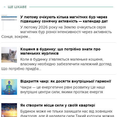
ЩЕ ЦІКАВЕ
У лютому очікують кілька магнітних бур через
підвищену сонячну активність — календар дат
У лютому 2026 року на Землю очікується серія
магнітних бур різної інтенсивності через активність
Сонця, зокрем...
Кошеня в будинку: що потрібно знати про
маленьких мурликів
Коли в будинку з'являється маленьке кошеня,
власнику необхідно забезпечити належний догляд
Що потрібно придба...
Відкриття чакр: як досягти внутрішньої гармонії
Чакри — це енергетичні рівні розвитку Це наші
внутрішні центри сили, якими протікає енергія
Як створити місце сили у своїй квартирі
Будинок може не тільки захищати нас від зовнішніх
факторів, але й надавати сили Такий куточок можна