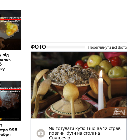
ФОТО
Переглянути всі фото
 від
ранок
6
оку
04.01.2018 | 17:16
от
ють
Як готувати кутю і що за 12 страв
утро 995-
"Сторожова
повинні бути на столі на
оября
Святвечір