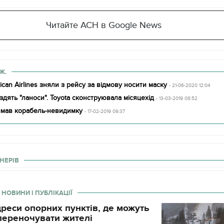
Читайте АСН в Google News
Ж.
can Airlines зняли з рейсу за відмову носити маску
- 21-06-2020 12:04
їздять "ланоси". Toyota сконструювала місяцехід
- 13-03-2019 08:52
мав корабель-невидимку
- 17-02-2019 09:37
НЕРІВ
 НОВИНИ І ПУБЛІКАЦІЇ
реси опорних пунктів, де можуть
і переночувати жителі