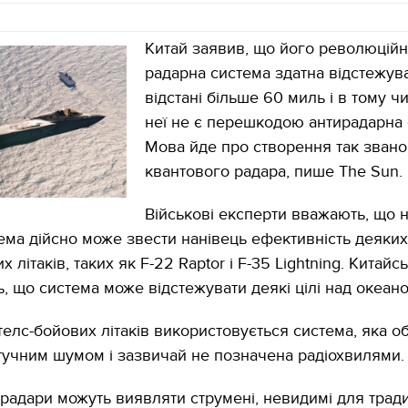
Китай заявив, що його революційн
радарна система здатна відстежуват
відстані більше 60 миль і в тому ч
неї не є перешкодою антирадарна 
Мова йде про створення так звано
квантового радара, пише The Sun.
Військові експерти вважають, що 
ема дійсно може звести нанівець ефективність деяких
 літаків, таких як F-22 Raptor і F-35 Lightning. Китайсь
, що система може відстежувати деякі цілі над океано
стелс-бойових літаків використовується система, яка 
тучним шумом і зазвичай не позначена радіохвилями.
 радари можуть виявляти струмені, невидимі для трад