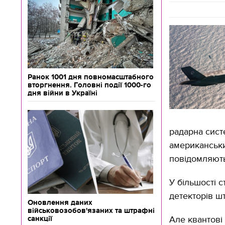
Ранок 1001 дня повномасштабного
вторгнення. Головні події 1000-го
дня війни в Україні
радарна сист
американських
повідомляють
У більшості 
детекторів ш
Оновлення даних
військовозобов'язаних та штрафні
санкції
Але квантові