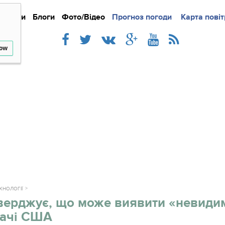
Новини
Блоги
Фото/Відео
Прогноз погоди
Докладно
Новини
Карта повіт
Iнте
low
ЕХНОЛОГІЇ
верджує, що може виявити «невиди
ачі США