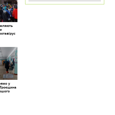
омляють
ки
ротавірус
рямо у
 Троєщина
іршого