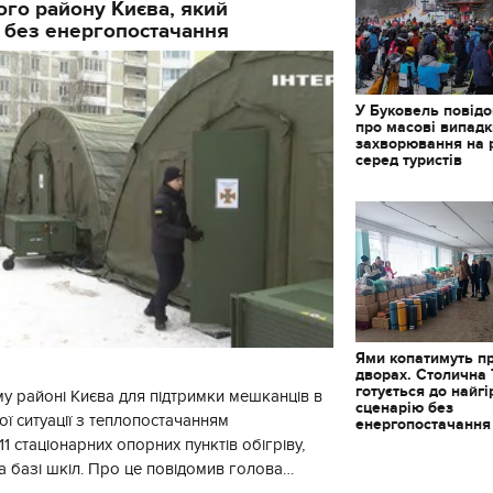
го району Києва, який
 без енергопостачання
У Буковель повід
про масові випад
захворювання на 
серед туристів
Ями копатимуть п
дворах. Столична
готується до найг
у районі Києва для підтримки мешканців в
сценарію без
ї ситуації з теплопостачанням
енергопостачання
1 стаціонарних опорних пунктів обігріву,
а базі шкіл. Про це повідомив голова
йонної в місті Києві державної ад