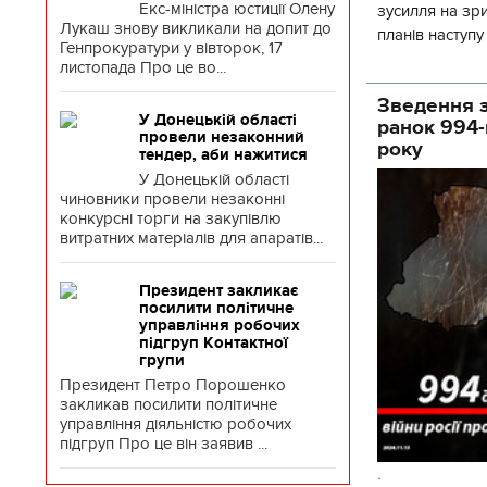
Екс-міністра юстиції Олену
зусилля на зр
Лукаш знову викликали на допит до
планів наступ
Генпрокуратури у вівторок, 17
потенціалу. З 
листопада Про це во...
Зведення з
У Донецькій області
ранок 994-
провели незаконний
року
тендер, аби нажитися
У Донецькій області
чиновники провели незаконні
конкурсні торги на закупівлю
витратних матеріалів для апаратів...
Президент закликає
посилити політичне
управління робочих
підгруп Контактної
групи
Президент Петро Порошенко
закликав посилити політичне
управління діяльністю робочих
підгруп Про це він заявив ...
.