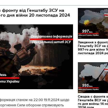
 фронту від Генштабу ЗСУ на
-го дня війни 20 листопада 2024
Зведення з фронту
Генштабу ЗСУ на 
997-го дня війни 1
листопада 2024 р
11.10.2017 | 16:22
Сводка с фронта 
Часи Русі: як вигляда
формація станом на 22.00 19.11.2024 щодо
Генштаба ВСУ на 
декорації до фільму 
го дня войны 14 н
вторгнення Сили оборони спрямовують
застава"
2024 года