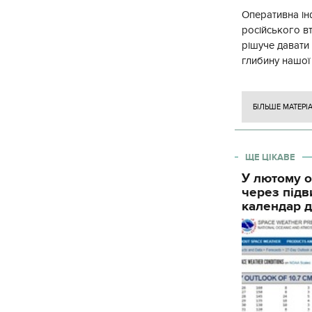
Оперативна ін
російського в
рішуче давати
глибину нашої
вогневого ура
БІЛЬШЕ МАТЕРІ
ЩЕ ЦІКАВЕ
У лютому о
через підв
календар д