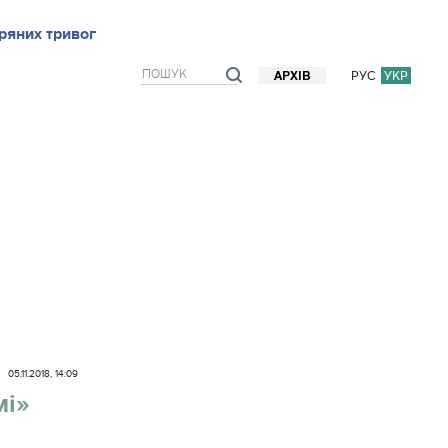
ряних тривог
рв`ю
Блоги
Думки
Фото/Відео
Прогноз погоди
РУС
УКР
АРХІВ
05.11.2018, 14:09
мі»