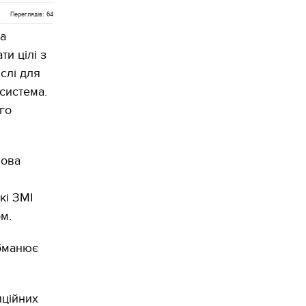
Переглядів: 64
а
и цілі з
ислі для
система.
го
нова
кі ЗМІ
м.
обманює
иційних