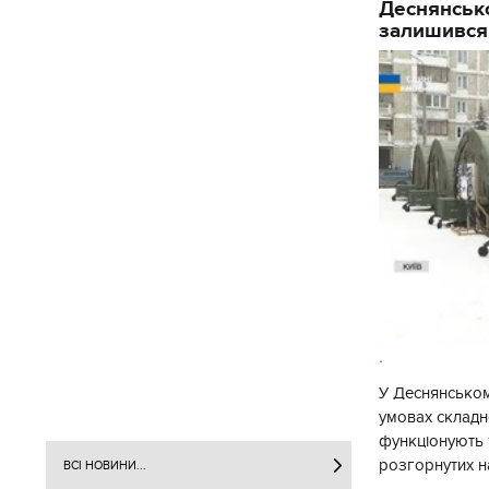
Деснянсько
залишився
.
У Деснянськом
умовах складно
функціонують 1
розгорнутих н
ВСІ НОВИНИ...
Деснянської ра