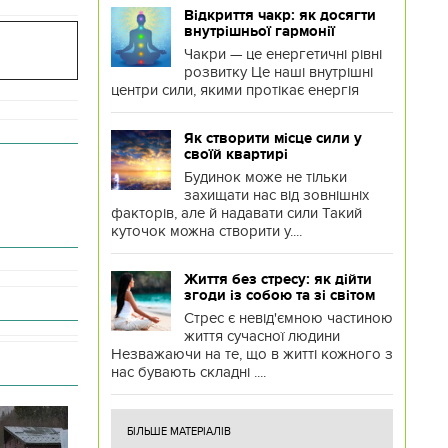
Відкриття чакр: як досягти
внутрішньої гармонії
Чакри — це енергетичні рівні
розвитку Це наші внутрішні
центри сили, якими протікає енергія
Як створити місце сили у
своїй квартирі
Будинок може не тільки
захищати нас від зовнішніх
факторів, але й надавати сили Такий
куточок можна створити у....
Життя без стресу: як дійти
згоди із собою та зі світом
Стрес є невід'ємною частиною
життя сучасної людини
Незважаючи на те, що в житті кожного з
нас бувають складні ....
БІЛЬШЕ МАТЕРІАЛІВ