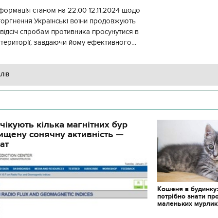
формація станом на 22.00 12.11.2024 щодо
торгнення Українські воїни продовжують
 відсіч спробам противника просунутися в
 території, завдаючи йому ефективного
ження, виснажуючи по всій
АЛІВ
чікують кілька магнітних бур
ищену сонячну активність —
ат
Кошеня в будинку
потрібно знати пр
маленьких мурлик