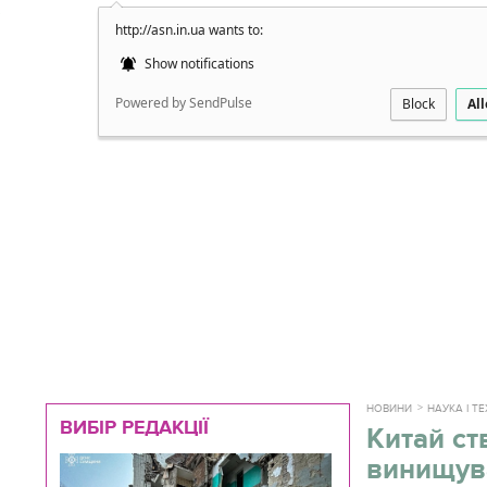
http://asn.in.ua wants to:
Докладно
Show notifications
Powered by SendPulse
Block
Al
НОВИНИ
НАУКА І Т
ВИБІР РЕДАКЦІЇ
Китай ст
винищув