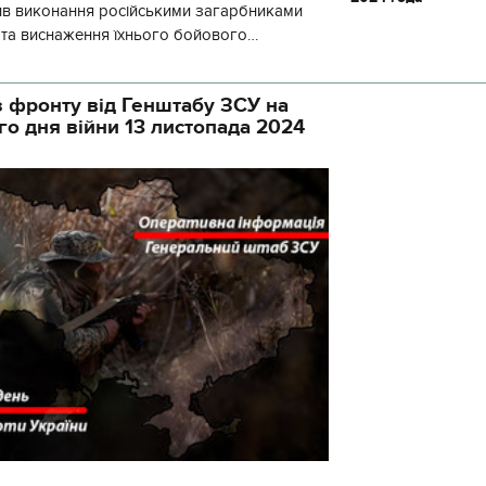
ив виконання російськими загарбниками
у та виснаження їхнього бойового
початку доби відбулося 130 бойових
 фронту від Генштабу ЗСУ на
го дня війни 13 листопада 2024