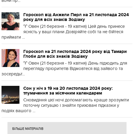
вони пр...
Гороскоп від Анжели Перл на 21 листопада 2024
року для всіх знаків Зодіаку
♈️ Овен (21 березня - 19 квітня) Цей день принесе
ясність у ваші плани Довіряйте собі та не бійтеся
приймати ...
Гороскоп на 21 листопада 2024 року від Тамари
Глоби для всіх знаків Зодіаку
♈️ Овен (21 березня - 19 квітня) День підходить для
перегляду пріоритетів Відмовтеся від зайвого та
зосередьт...
Сон у ніч з 19 на 20 листопада 2024 року:
тлумачення за місячним календарем
Сновидіння цієї ночі допомагають краще зрозуміти
поточну ситуацію і знайти приховані підказки у
подіях вашого ...
БІЛЬШЕ МАТЕРІАЛІВ