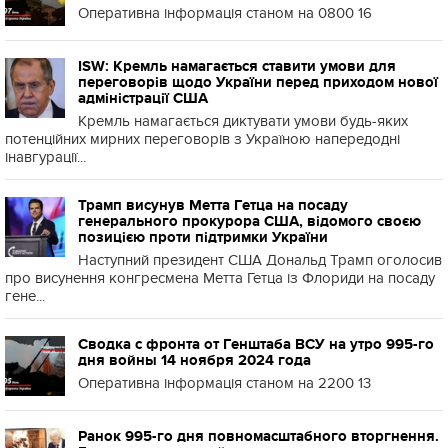
Оперативна інформація станом на 0800 16
ISW: Кремль намагається ставити умови для
переговорів щодо України перед приходом нової
адміністрації США
Кремль намагається диктувати умови будь-яких
потенційних мирних переговорів з Україною напередодні
інавгурації...
Трамп висунув Метта Гетца на посаду
генерального прокурора США, відомого своєю
позицією проти підтримки України
Наступний президент США Дональд Трамп оголосив
про висунення конгресмена Метта Гетца із Флориди на посаду
гене...
Сводка с фронта от Генштаба ВСУ на утро 995-го
дня войны 14 ноября 2024 года
Оперативна інформація станом на 2200 13
Ранок 995-го дня повномасштабного вторгнення.