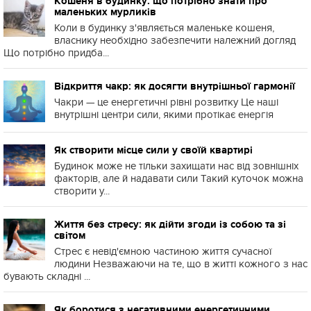
Кошеня в будинку: що потрібно знати про
маленьких мурликів
Коли в будинку з'являється маленьке кошеня,
власнику необхідно забезпечити належний догляд
Що потрібно придба...
Відкриття чакр: як досягти внутрішньої гармонії
Чакри — це енергетичні рівні розвитку Це наші
внутрішні центри сили, якими протікає енергія
Як створити місце сили у своїй квартирі
Будинок може не тільки захищати нас від зовнішніх
факторів, але й надавати сили Такий куточок можна
створити у...
Життя без стресу: як дійти згоди із собою та зі
світом
Стрес є невід'ємною частиною життя сучасної
людини Незважаючи на те, що в житті кожного з нас
бувають складні ...
Як боротися з негативними енергетичними