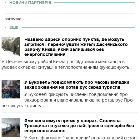
НОВИНИ ПАРТНЕРІВ
загрузка...
ЕЩЕ
Названо адреси опорних пунктів, де можуть
зігрітися і переночувати жителі Деснянського
району Києва, який залишився без
енергопостачання
У Деснянському районі Києва для підтримки мешканців в
умовах складної ситуації з теплопостачанням функціонують...
У Буковель повідомляють про масові випадки
захворювання на ротавірус серед туристів
У Буковелі фіксують численні повідомлення про
захворювання відпочивальників на ротавірус Про
це пишуть користу...
Ями копатимуть прямо у дворах. Столична
Троєщина готується до найгіршого сценарію без
енергопостачання
У Києві фактично "завершили" опалювальний сезон