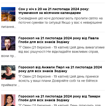
Сон у ніч з 20 на 21 листопада 2024 року:
тлумачення за місячним календарем
Сновидіння цієї ночі допомагають пролити світло на
поточні сумніви та ситуації Якщо у вас є невирішене
питання...
Гороскоп на 21 листопада 2024 року від Павла
Глоби для всіх знаків Зодіаку
♈️ Овен (21 березня - 19 квітня) Цей день вимагатиме
від вас рішучості Не відкладайте важливих справ,
вони пр...
Гороскоп від Анжели Перл на 21 листопада 2024
року для всіх знаків Зодіаку
♈️ Овен (21 березня - 19 квітня) Цей день принесе
ясність у ваші плани Довіряйте собі та не бійтеся
приймати ...
Гороскоп на 21 листопада 2024 року від Тамари
Глоби для всіх знаків Зодіаку
♈️ Овен (21 березня - 19 квітня) День підходить для