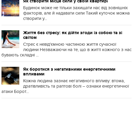
Як створити місце сили у своїй квартирі
Будинок може не тільки захищати нас від зовнішніх
факторів, але й надавати сили Такий куточок можна
створити у...
Життя без стресу: як дійти згоди із собою та зі
світом
Стрес є невід'ємною частиною життя сучасної
людини Незважаючи на те, що в житті кожного з нас
бувають складні ...
Як боротися з негативними енергетичними
впливами
Кожна людина зазнає негативного впливу: втома,
дратівливість та раптові болі – ознаки енергетичної
атаки Борот...