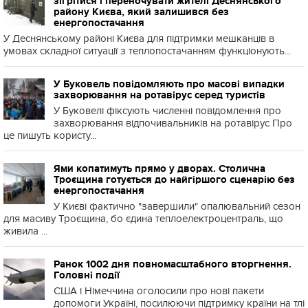
зігрітися і переночувати жителі Деснянського
району Києва, який залишився без
енергопостачання
У Деснянському районі Києва для підтримки мешканців в
умовах складної ситуації з теплопостачанням функціонують...
У Буковель повідомляють про масові випадки
захворювання на ротавірус серед туристів
У Буковелі фіксують численні повідомлення про
захворювання відпочивальників на ротавірус Про
це пишуть користу...
Ями копатимуть прямо у дворах. Столична
Троєщина готується до найгіршого сценарію без
енергопостачання
У Києві фактично "завершили" опалювальний сезон
для масиву Троєщина, бо єдина теплоелектроцентраль, що
живила ...
Ранок 1002 дня повномасштабного вторгнення.
Головні події
США і Німеччина оголосили про нові пакети
допомоги Україні, посилюючи підтримку країни на тлі