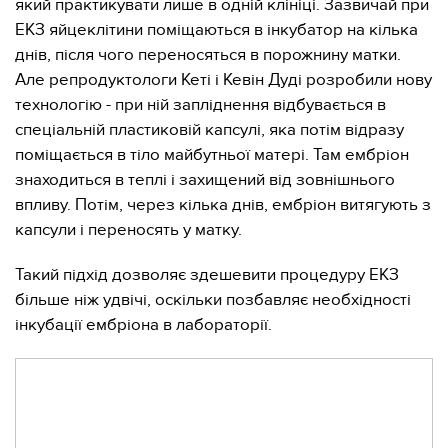
який практикувати лише в одній клініці. Зазвичай при
ЕКЗ яйцеклітини поміщаються в інкубатор на кілька
днів, після чого переносяться в порожнину матки.
Але репродуктологи Кеті і Кевін Дуді розробили нову
технологію - при ній запліднення відбувається в
спеціальній пластиковій капсулі, яка потім відразу
поміщається в тіло майбутньої матері. Там ембріон
знаходиться в теплі і захищений від зовнішнього
впливу. Потім, через кілька днів, ембріон витягують з
капсули і переносять у матку.
Такий підхід дозволяє здешевити процедуру ЕКЗ
більше ніж удвічі, оскільки позбавляє необхідності
інкубації ембріона в лабораторії.