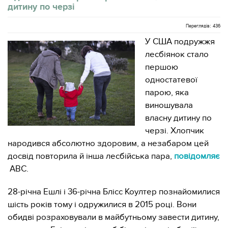
дитину по черзі
Переглядів: 436
У США подружжя
лесбіянок стало
першою
одностатевої
парою, яка
виношувала
власну дитину по
черзі. Хлопчик
народився абсолютно здоровим, а незабаром цей
досвід повторила й інша лесбійська пара,
повідомляє
ABC.
28-річна Ешлі і 36-річна Блісс Коултер познайомилися
шість років тому і одружилися в 2015 році. Вони
обидві розраховували в майбутньому завести дитину,