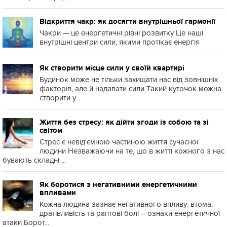
Відкриття чакр: як досягти внутрішньої гармонії
Чакри — це енергетичні рівні розвитку Це наші
внутрішні центри сили, якими протікає енергія
Як створити місце сили у своїй квартирі
Будинок може не тільки захищати нас від зовнішніх
факторів, але й надавати сили Такий куточок можна
створити у...
Життя без стресу: як дійти згоди із собою та зі
світом
Стрес є невід'ємною частиною життя сучасної
людини Незважаючи на те, що в житті кожного з нас
бувають складні ...
Як боротися з негативними енергетичними
впливами
Кожна людина зазнає негативного впливу: втома,
дратівливість та раптові болі – ознаки енергетичної
атаки Борот...