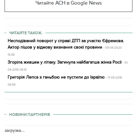
Читайте АСН в Google News
ЧИТАЙТЕ ТАКОЖ.
Несподіваний поворот у справі ДТП за участю Єфремова.
Актор пішов у відмову визнання своєї провини
- 05-08-2020
13:06
Згоріла живцем у літаку. Загинула найбагатша жінка Росії
- 01-
04-2019 06:18
Григорія Лепса з ганьбою не пустили до Ізраїлю
- 17-05-2018
09:58
НОВИНИ ПАРТНЕРІВ
загрузка...