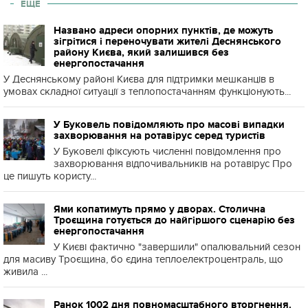
ЕЩЕ
Названо адреси опорних пунктів, де можуть
зігрітися і переночувати жителі Деснянського
району Києва, який залишився без
енергопостачання
У Деснянському районі Києва для підтримки мешканців в
умовах складної ситуації з теплопостачанням функціонують...
У Буковель повідомляють про масові випадки
захворювання на ротавірус серед туристів
У Буковелі фіксують численні повідомлення про
захворювання відпочивальників на ротавірус Про
це пишуть користу...
Ями копатимуть прямо у дворах. Столична
Троєщина готується до найгіршого сценарію без
енергопостачання
У Києві фактично "завершили" опалювальний сезон
для масиву Троєщина, бо єдина теплоелектроцентраль, що
живила ...
Ранок 1002 дня повномасштабного вторгнення.