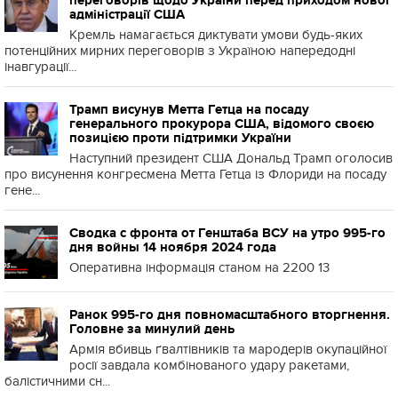
переговорів щодо України перед приходом нової
адміністрації США
Кремль намагається диктувати умови будь-яких
потенційних мирних переговорів з Україною напередодні
інавгурації...
Трамп висунув Метта Гетца на посаду
генерального прокурора США, відомого своєю
позицією проти підтримки України
Наступний президент США Дональд Трамп оголосив
про висунення конгресмена Метта Гетца із Флориди на посаду
гене...
Сводка с фронта от Генштаба ВСУ на утро 995-го
дня войны 14 ноября 2024 года
Оперативна інформація станом на 2200 13
Ранок 995-го дня повномасштабного вторгнення.
Головне за минулий день
Армія вбивць ґвалтівників та мародерів окупаційної
росії завдала комбінованого удару ракетами,
балістичними сн...