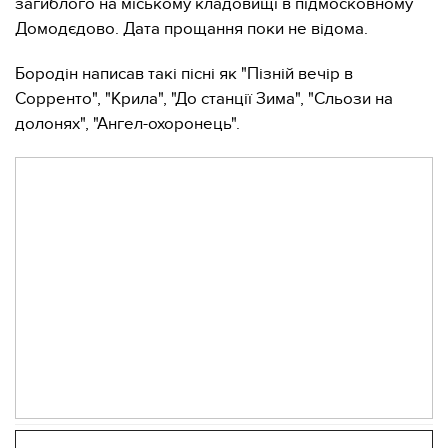
загиблого на міському кладовищі в підмосковному
Домодєдово. Дата прощання поки не відома.
Бородін написав такі пісні як "Пізній вечір в
Сорренто", "Крила", "До станції Зима", "Сльози на
долонях", "Ангел-охоронець".