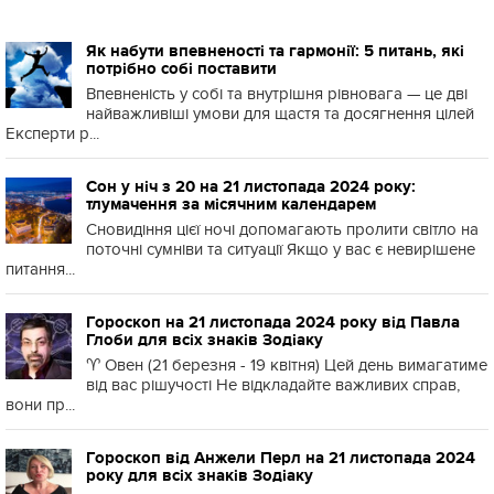
Як набути впевненості та гармонії: 5 питань, які
потрібно собі поставити
Впевненість у собі та внутрішня рівновага — це дві
найважливіші умови для щастя та досягнення цілей
Експерти р...
Сон у ніч з 20 на 21 листопада 2024 року:
тлумачення за місячним календарем
Сновидіння цієї ночі допомагають пролити світло на
поточні сумніви та ситуації Якщо у вас є невирішене
питання...
Гороскоп на 21 листопада 2024 року від Павла
Глоби для всіх знаків Зодіаку
♈️ Овен (21 березня - 19 квітня) Цей день вимагатиме
від вас рішучості Не відкладайте важливих справ,
вони пр...
Гороскоп від Анжели Перл на 21 листопада 2024
року для всіх знаків Зодіаку