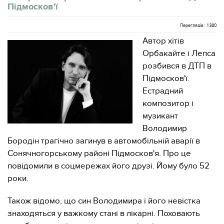
Підмосков'ї
Переглядів: 1380
Автор хітів
Орбакайте і Лепса
розбився в ДТП в
Підмосков'ї.
Естрадний
композитор і
музикант
Володимир
Бородін трагічно загинув в автомобільній аварії в
Сонячногорському районі Підмосков'я. Про це
повідомили в соцмережах його друзі. Йому було 52
роки.
Також відомо, що син Володимира і його невістка
знаходяться у важкому стані в лікарні. Поховають