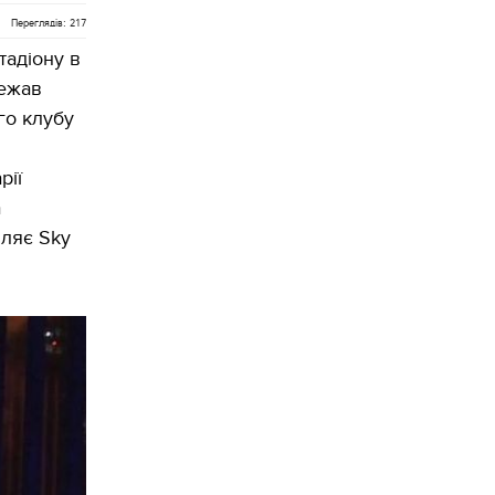
Переглядів: 217
тадіону в
лежав
го клубу
рії
а
мляє Sky