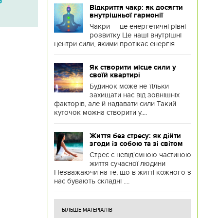
G
Відкриття чакр: як досягти
внутрішньої гармонії
Чакри — це енергетичні рівні
розвитку Це наші внутрішні
центри сили, якими протікає енергія
Як створити місце сили у
своїй квартирі
Будинок може не тільки
захищати нас від зовнішніх
факторів, але й надавати сили Такий
куточок можна створити у....
Життя без стресу: як дійти
згоди із собою та зі світом
Стрес є невід'ємною частиною
життя сучасної людини
Незважаючи на те, що в житті кожного з
нас бувають складні ....
БІЛЬШЕ МАТЕРІАЛІВ