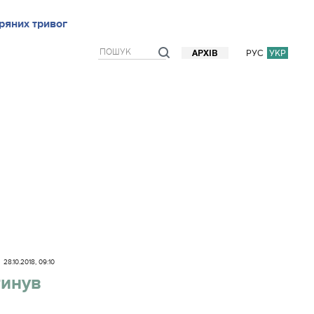
ряних тривог
рв`ю
Блоги
Думки
Фото/Відео
Прогноз погоди
РУС
УКР
АРХІВ
28.10.2018, 09:10
гинув