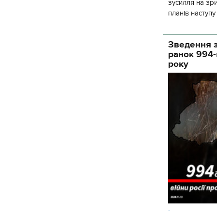
зусилля на зр
планів наступ
потенціалу. З 
Зведення з
ранок 994-
року
.