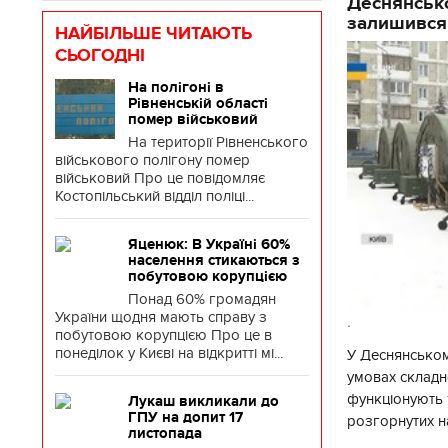
Деснянсько
залишився
НАЙБІЛЬШЕ ЧИТАЮТЬ
СЬОГОДНІ
На полігоні в
Рівненській області
помер військовий
На території Рівненського
військового полігону помер
військовий Про це повідомляє
Костопільський відділ поліці...
Яценюк: В Україні 60%
населення стикаються з
побутовою корупцією
Понад 60% громадян
України щодня мають справу з
.
побутовою корупцією Про це в
понеділок у Києві на відкритті мі...
У Деснянськом
умовах складно
функціонують 1
Лукаш викликали до
ГПУ на допит 17
розгорнутих н
листопада
Деснянської ра