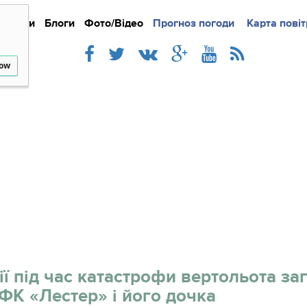
Новини
Блоги
Фото/Відео
Прогноз погоди
Докладно
Новини
Карта повіт
Iнте
low
ії під час катастрофи вертольота за
ФК «Лестер» і його дочка