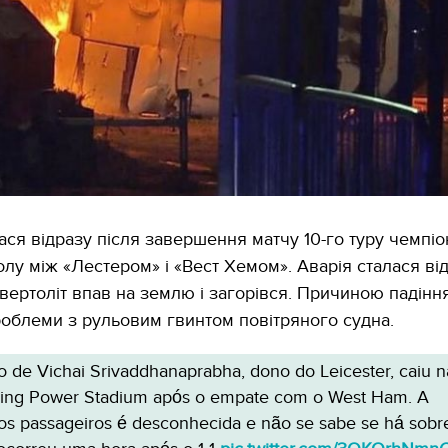
лася відразу після завершення матчу 10-го туру чемпіо
олу між «Лестером» і «Вест Хемом». Аварія сталася ві
 вертоліт впав на землю і загорівся. Причиною падінн
облеми з рульовим гвинтом повітряного судна.
o de Vichai Srivaddhanaprabha, dono do Leicester, caiu n
King Power Stadium após o empate com o West Ham. A
os passageiros é desconhecida e não se sabe se há sobr