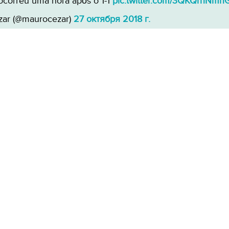
ocorreu uma hora após o 1-1
pic.twitter.com/3QKQrhNmn
ar (@maurocezar)
27 октября 2018 г.