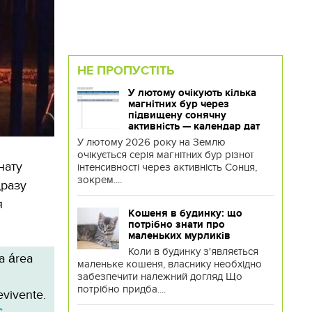
НЕ ПРОПУСТІТЬ
У лютому очікують кілька
магнітних бур через
підвищену сонячну
активність — календар дат
У лютому 2026 року на Землю
очікується серія магнітних бур різної
нату
інтенсивності через активність Сонця,
зокрем....
дразу
я
Кошеня в будинку: що
потрібно знати про
маленьких мурликів
Коли в будинку з'являється
a área
маленьке кошеня, власнику необхідно
забезпечити належний догляд Що
потрібно придба....
evivente.