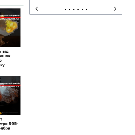
 від
ранок
6
оку
от
утро 995-
оября