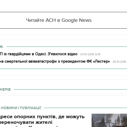
Читайте АСН в Google News
Ж.
 із гвардійцями в Одесі. З'явилося відео
- 31-03-2019 12:19
а смертельної авіакатастрофи з президентом ФК «Лестер»
- 28-10-2018
НЕРІВ
 НОВИНИ І ПУБЛІКАЦІЇ
реси опорних пунктів, де можуть
і переночувати жителі