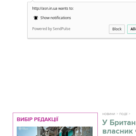
http://asn.in.ua wants to:
Докладно
Show notifications
Powered by SendPulse
Block
Al
НОВИНИ
ПОДІЇ
ВИБІР РЕДАКЦІЇ
У Британ
власник 