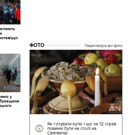
омляють
ки
ротавірус
ФОТО
Переглянути всі фото
рямо у
 Троєщина
іршого
04.01.2018 | 17:16
ють
Як готувати кутю і що за 12 страв
"Сторожова
повинні бути на столі на
Святвечір