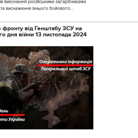
ив виконання російськими загарбниками
у та виснаження їхнього бойового
початку доби відбулося 130 бойових
 фронту від Генштабу ЗСУ на
го дня війни 13 листопада 2024