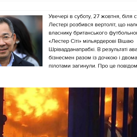
Увечері в суботу, 27 жовтня, біля с
Лестері розбився вертоліт, що на
власнику британського футбольно
«Лестер Сіті» мільярдерові Вішаю
Шрівадданапрабхі. В результаті ава
бізнесмен разом із дочкою і двом
пілотами загинули. Про це повідо