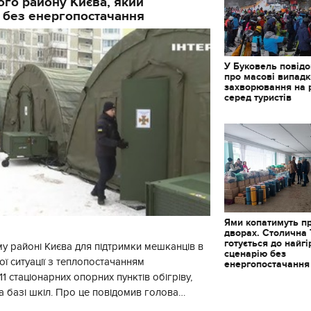
го району Києва, який
 без енергопостачання
У Буковель повід
про масові випад
захворювання на 
серед туристів
Ями копатимуть п
дворах. Столична
готується до найг
у районі Києва для підтримки мешканців в
сценарію без
ї ситуації з теплопостачанням
енергопостачання
11.10.2017 | 16:22
1 стаціонарних опорних пунктів обігріву,
Часи Русі: як вигляда
а базі шкіл. Про це повідомив голова
декорації до фільму 
застава"
йонної в місті Києві державної ад