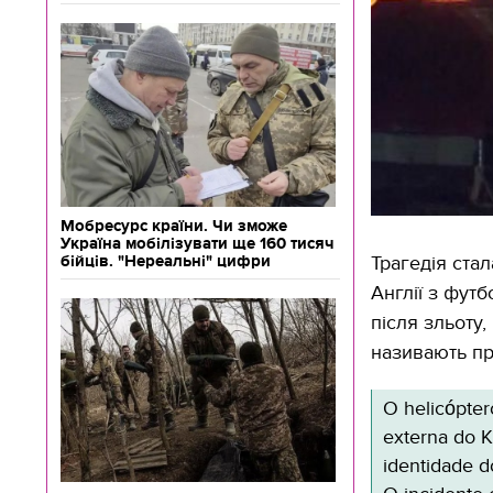
Мобресурс країни. Чи зможе
Україна мобілізувати ще 160 тисяч
Трагедія ста
бійців. "Нереальні" цифри
Англії з футб
після зльоту,
називають пр
O helicópter
externa do 
identidade d