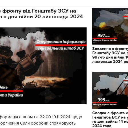
 фронту від Генштабу ЗСУ на
-го дня війни 20 листопада 2024
Зведення з фронту
Генштабу ЗСУ на 
997-го дня війни 1
листопада 2024 р
Сводка с фронта 
формація станом на 22.00 19.11.2024 щодо
Генштаба ВСУ на 
го дня войны 14 н
вторгнення Сили оборони спрямовують
2024 года