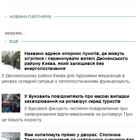
НОВИНИ ПАРТНЕРІВ
загрузка...
ЕЩЕ
Названо адреси опорних пунктів, де можуть
зігрітися і переночувати жителі Деснянського
району Києва, який залишився без
енергопостачання
У Деснянському районі Києва для підтримки мешканців в
умовах складної ситуації з теплопостачанням функціонують...
У Буковель повідомляють про масові випадки
захворювання на ротавірус серед туристів
У Буковелі фіксують численні повідомлення про
захворювання відпочивальників на ротавірус Про
це пишуть користу...
Ями копатимуть прямо у дворах. Столична
Троєщина готується до найгіршого сценарію без