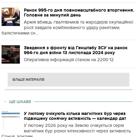
Ранок 995-го дня повномасштабного вторгнення.
Головне за минулий день
Армія вбивць ґвалтівників та мародерів окупаційної
росії завдала комбінованого удару ракетами,
балістичними сн...
Зведення з фронту від Генштабу ЗСУ на ранок
994-го дня війни 13 листопада 2024 року
Оперативна інформація станом на 2200 12
БІЛЬШЕ МАТЕРІАЛІВ
ЩЕ ЦІКАВЕ
У лютому очікують кілька магнітних бур через
підвищену сонячну активність — календар дат
У лютому 2026 року на Землю очікується серія
магнітних бур різної інтенсивності через активність
Сонця, зокрем...