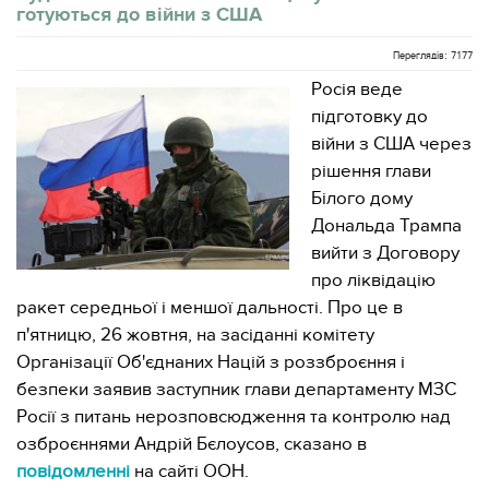
готуються до війни з США
Переглядів: 7177
Росія веде
підготовку до
війни з США через
рішення глави
Білого дому
Дональда Трампа
вийти з Договору
про ліквідацію
ракет середньої і меншої дальності. Про це в
п'ятницю, 26 жовтня, на засіданні комітету
Організації Об'єднаних Націй з роззброєння і
безпеки заявив заступник глави департаменту МЗС
Росії з питань нерозповсюдження та контролю над
озброєннями Андрій Бєлоусов, сказано в
повідомленні
на сайті ООН.