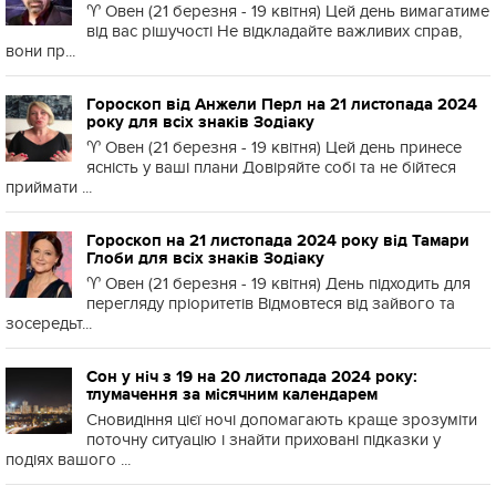
♈️ Овен (21 березня - 19 квітня) Цей день вимагатиме
від вас рішучості Не відкладайте важливих справ,
вони пр...
Гороскоп від Анжели Перл на 21 листопада 2024
року для всіх знаків Зодіаку
♈️ Овен (21 березня - 19 квітня) Цей день принесе
ясність у ваші плани Довіряйте собі та не бійтеся
приймати ...
Гороскоп на 21 листопада 2024 року від Тамари
Глоби для всіх знаків Зодіаку
♈️ Овен (21 березня - 19 квітня) День підходить для
перегляду пріоритетів Відмовтеся від зайвого та
зосередьт...
Сон у ніч з 19 на 20 листопада 2024 року:
тлумачення за місячним календарем
Сновидіння цієї ночі допомагають краще зрозуміти
поточну ситуацію і знайти приховані підказки у
подіях вашого ...