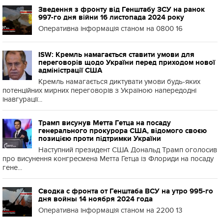
Зведення з фронту від Генштабу ЗСУ на ранок
997-го дня війни 16 листопада 2024 року
Оперативна інформація станом на 0800 16
ISW: Кремль намагається ставити умови для
переговорів щодо України перед приходом нової
адміністрації США
Кремль намагається диктувати умови будь-яких
потенційних мирних переговорів з Україною напередодні
інавгурації...
Трамп висунув Метта Гетца на посаду
генерального прокурора США, відомого своєю
позицією проти підтримки України
Наступний президент США Дональд Трамп оголосив
про висунення конгресмена Метта Гетца із Флориди на посаду
гене...
Сводка с фронта от Генштаба ВСУ на утро 995-го
дня войны 14 ноября 2024 года
Оперативна інформація станом на 2200 13