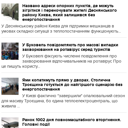
Названо адреси опорних пунктів, де можуть
зігрітися і переночувати жителі Деснянського
району Києва, який залишився без
енергопостачання
У Деснянському районі Києва для підтримки мешканців в
умовах складної ситуації з теплопостачанням функціонують...
У Буковель повідомляють про масові випадки
захворювання на ротавірус серед туристів
У Буковелі фіксують численні повідомлення про
захворювання відпочивальників на ротавірус Про
це пишуть користу...
Ями копатимуть прямо у дворах. Столична
Троєщина готується до найгіршого сценарію без
енергопостачання
У Києві фактично "завершили" опалювальний сезон
для масиву Троєщина, бо єдина теплоелектроцентраль, що
живила ...
Ранок 1002 дня повномасштабного вторгнення.
Головні події