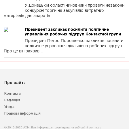
У Донецькій області чиновники провели незаконні
конкурсні торги на закупівлю витратних
матеріалів для апаратів...
Президент закликає посилити політичне
управління робочих підгруп Контактної групи
Президент Петро Порошенко закликав посилити
політичне управління діяльністю робочих підгруп
Про це він заявив ...
Про сайт:
Контакти
Редакція
Угода
Правова інформація
© 2015-2020 АСН. Вся інформація, розміщена на веб-сайті asn.in.ua,