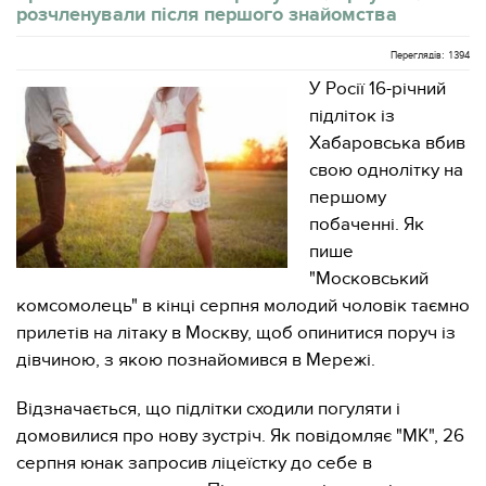
розчленували після першого знайомства
Переглядів: 1394
У Росії 16-річний
підліток із
Хабаровська вбив
свою однолітку на
першому
побаченні. Як
пише
"Московський
комсомолець" в кінці серпня молодий чоловік таємно
прилетів на літаку в Москву, щоб опинитися поруч із
дівчиною, з якою познайомився в Мережі.
Відзначається, що підлітки сходили погуляти і
домовилися про нову зустріч. Як повідомляє "МК", 26
серпня юнак запросив ліцеїстку до себе в