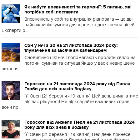
Як набути впевненості та гармонії: 5 питань, які
потрібно собі поставити
Впевненість у собі та внутрішня рівновага — це дві
найважливіші умови для щастя та досягнення цілей
Експерти р...
Сон у ніч з 20 на 21 листопада 2024 року:
тлумачення за місячним календарем
Сновидіння цієї ночі допомагають пролити світло на
поточні сумніви та ситуації Якщо у вас є невирішене
питання...
Гороскоп на 21 листопада 2024 року від Павла
Глоби для всіх знаків Зодіаку
♈️ Овен (21 березня - 19 квітня) Цей день вимагатиме
від вас рішучості Не відкладайте важливих справ,
вони пр...
Гороскоп від Анжели Перл на 21 листопада 2024
року для всіх знаків Зодіаку
♈️ Овен (21 березня - 19 квітня) Цей день принесе