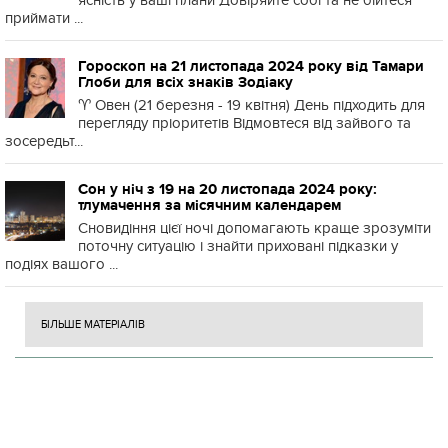
ясність у ваші плани Довіряйте собі та не бійтеся
приймати ...
Гороскоп на 21 листопада 2024 року від Тамари
Глоби для всіх знаків Зодіаку
♈️ Овен (21 березня - 19 квітня) День підходить для
перегляду пріоритетів Відмовтеся від зайвого та
зосередьт...
Сон у ніч з 19 на 20 листопада 2024 року:
тлумачення за місячним календарем
Сновидіння цієї ночі допомагають краще зрозуміти
поточну ситуацію і знайти приховані підказки у
подіях вашого ...
БІЛЬШЕ МАТЕРІАЛІВ