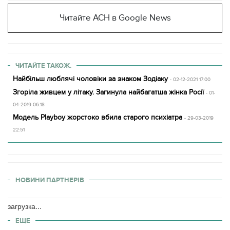
Читайте АСН в Google News
ЧИТАЙТЕ ТАКОЖ.
Найбільш люблячі чоловіки за знаком Зодіаку
- 02-12-2021 17:00
Згоріла живцем у літаку. Загинула найбагатша жінка Росії
- 01-
04-2019 06:18
Модель Playboy жорстоко вбила старого психіатра
- 29-03-2019
22:51
НОВИНИ ПАРТНЕРІВ
загрузка...
ЕЩЕ