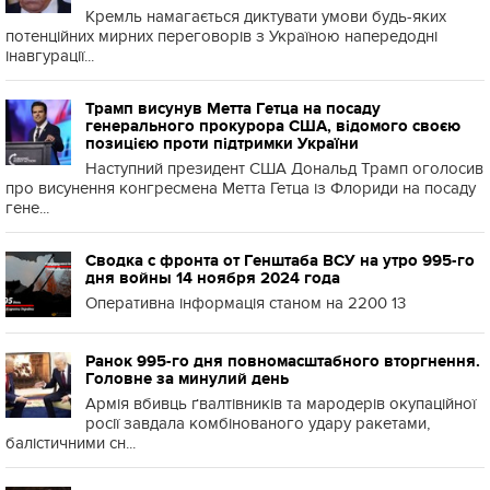
Кремль намагається диктувати умови будь-яких
потенційних мирних переговорів з Україною напередодні
інавгурації...
Трамп висунув Метта Гетца на посаду
генерального прокурора США, відомого своєю
позицією проти підтримки України
Наступний президент США Дональд Трамп оголосив
про висунення конгресмена Метта Гетца із Флориди на посаду
гене...
Сводка с фронта от Генштаба ВСУ на утро 995-го
дня войны 14 ноября 2024 года
Оперативна інформація станом на 2200 13
Ранок 995-го дня повномасштабного вторгнення.
Головне за минулий день
Армія вбивць ґвалтівників та мародерів окупаційної
росії завдала комбінованого удару ракетами,
балістичними сн...