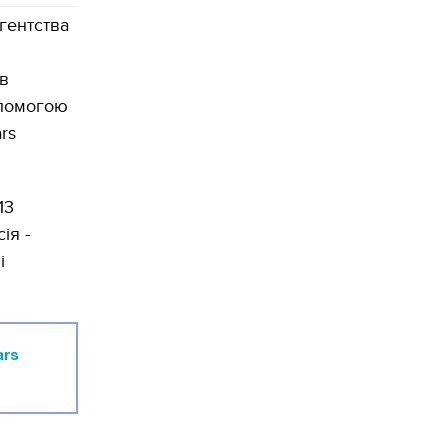
гентства
в
опомогою
rs
13
ія -
і
ars