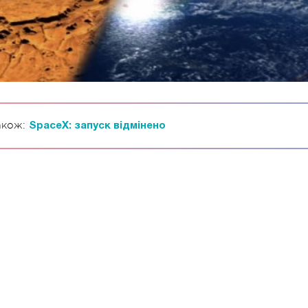
акож:
SpaceX: запуск відмінено