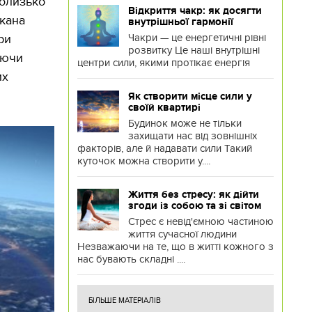
 близько
Відкриття чакр: як досягти
лкана
внутрішньої гармонії
Чакри — це енергетичні рівні
ри
розвитку Це наші внутрішні
аючи
центри сили, якими протікає енергія
их
Як створити місце сили у
своїй квартирі
Будинок може не тільки
захищати нас від зовнішніх
факторів, але й надавати сили Такий
куточок можна створити у....
Життя без стресу: як дійти
згоди із собою та зі світом
Стрес є невід'ємною частиною
життя сучасної людини
Незважаючи на те, що в житті кожного з
нас бувають складні ....
БІЛЬШЕ МАТЕРІАЛІВ