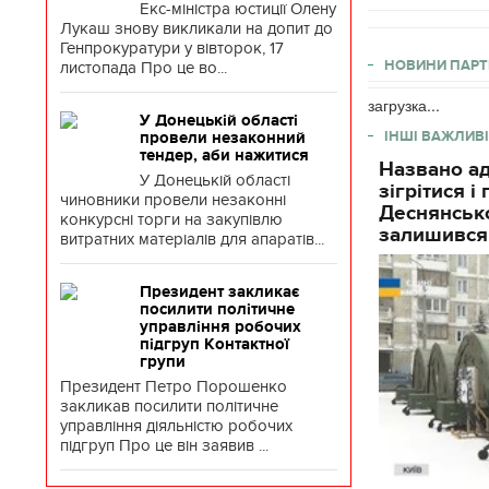
Екс-міністра юстиції Олену
Лукаш знову викликали на допит до
Генпрокуратури у вівторок, 17
НОВИНИ ПАРТ
листопада Про це во...
загрузка...
У Донецькій області
ІНШІ ВАЖЛИВІ
провели незаконний
тендер, аби нажитися
Названо ад
У Донецькій області
зігрітися 
чиновники провели незаконні
Деснянсько
конкурсні торги на закупівлю
залишився
витратних матеріалів для апаратів...
Президент закликає
посилити політичне
управління робочих
підгруп Контактної
групи
Президент Петро Порошенко
закликав посилити політичне
управління діяльністю робочих
підгруп Про це він заявив ...