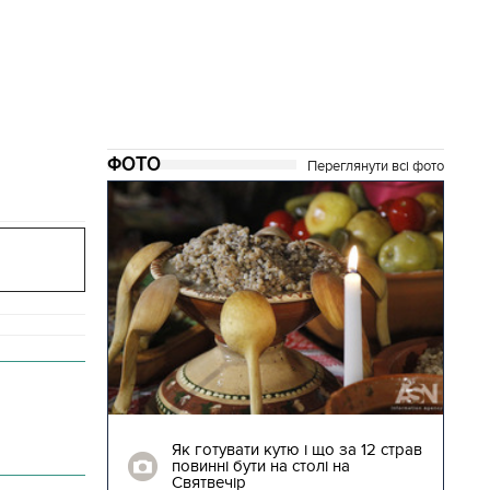
ФОТО
Переглянути всі фото
04.01.2018 | 17:16
ють
Як готувати кутю і що за 12 страв
"Сторожова
повинні бути на столі на
Святвечір