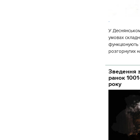
.
У Деснянськом
умовах складно
функціонують 1
розгорнутих н
Деснянської ра
Зведення з
ранок 1001
року