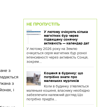
НЕ ПРОПУСТІТЬ
У лютому очікують кілька
магнітних бур через
підвищену сонячну
активність — календар дат
У лютому 2026 року на Землю
очікується серія магнітних бур різної
інтенсивності через активність Сонця,
зокрем....
зане з
Кошеня в будинку: що
ладається
потрібно знати про
маленьких мурликів
лкана з
Коли в будинку з'являється
онах, і
маленьке кошеня, власнику необхідно
забезпечити належний догляд Що
потрібно придба....