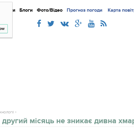
Новини
Блоги
Фото/Відео
Прогноз погоди
Докладно
Новини
Карта повіт
Iнте
low
ЕХНОЛОГІЇ
 другий місяць не зникає дивна хма