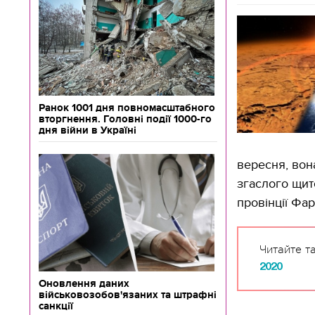
Ранок 1001 дня повномасштабного
вторгнення. Головні події 1000-го
дня війни в Україні
вересня, вона
згаслого щит
провінції Фа
Читайте т
2020
Оновлення даних
військовозобов'язаних та штрафні
санкції