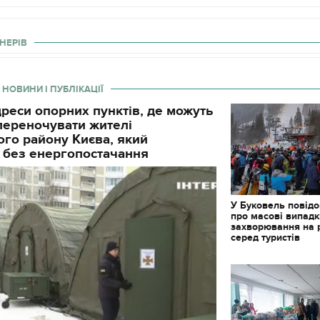
НЕРІВ
 НОВИНИ І ПУБЛІКАЦІЇ
реси опорних пунктів, де можуть
і переночувати жителі
го району Києва, який
 без енергопостачання
У Буковель повід
про масові випад
захворювання на 
серед туристів