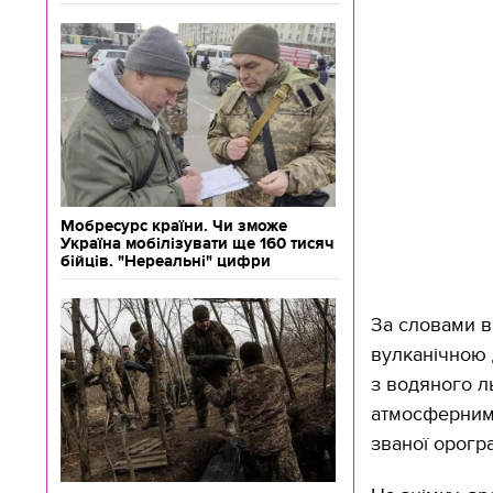
Мобресурс країни. Чи зможе
Україна мобілізувати ще 160 тисяч
бійців. "Нереальні" цифри
За словами в
вулканічною 
з водяного л
атмосферними
званої орогр