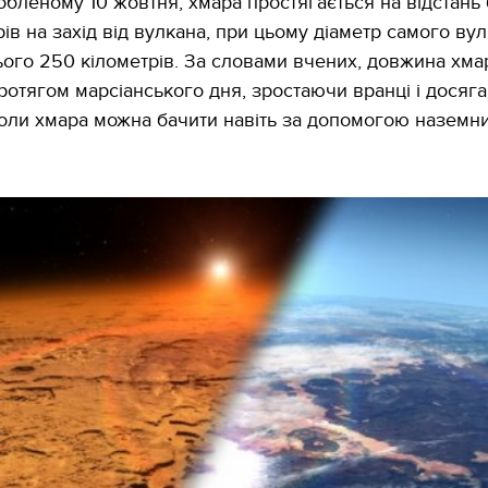
робленому 10 жовтня, хмара простягається на відстань
ів на захід від вулкана, при цьому діаметр самого ву
ього 250 кілометрів. За словами вчених, довжина хма
ротягом марсіанського дня, зростаючи вранці і досяг
оли хмара можна бачити навіть за допомогою наземн