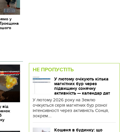
рямо у
 Троєщина
іршого
НЕ ПРОПУСТІТЬ
У лютому очікують кілька
магнітних бур через
підвищену сонячну
активність — календар дат
У лютому 2026 року на Землю
очікується серія магнітних бур різної
 від
інтенсивності через активність Сонця,
ранок
6
зокрем....
оку
Кошеня в будинку: що