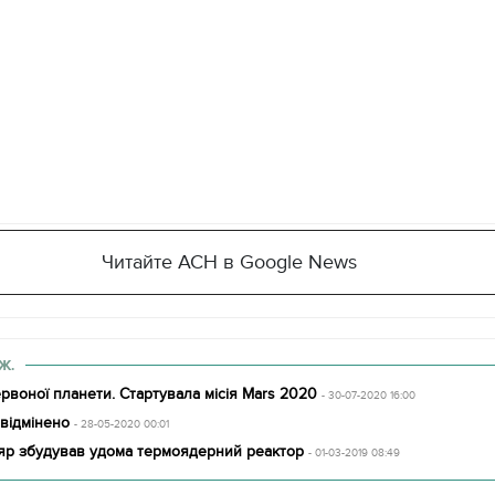
Читайте АСН в Google News
Ж.
рвоної планети. Стартувала місія Mars 2020
- 30-07-2020 16:00
 відмінено
- 28-05-2020 00:01
11.10.2017 | 16:22
ляр збудував удома термоядерний реактор
Часи Русі: як вигляда
- 01-03-2019 08:49
декорації до фільму 
застава"