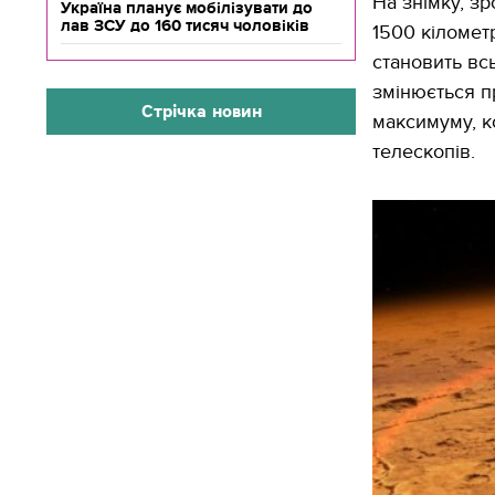
На знімку, з
Україна планує мобілізувати до
лав ЗСУ до 160 тисяч чоловіків
1500 кілометр
становить вс
змінюється п
Стрічка новин
максимуму, к
телескопів.