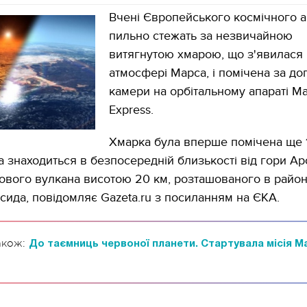
Вчені Європейського космічного а
пильно стежать за незвичайною
витягнутою хмарою, що з'явилася 
атмосфері Марса, і помічена за д
камери на орбітальному апараті Ma
Express.
Хмарка була вперше помічена ще 
 знаходиться в безпосередній близькості від гори Арс
ового вулкана висотою 20 км, розташованого в район
рсида, повідомляє Gazeta.ru з посиланням на ЄКА.
акож:
До таємниць червоної планети. Стартувала місія M