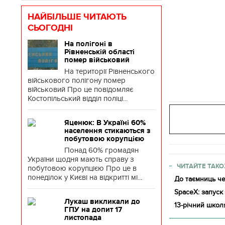
НАЙБІЛЬШЕ ЧИТАЮТЬ
СЬОГОДНІ
На полігоні в
Рівненській області
помер військовий
На території Рівненського
військового полігону помер
військовий Про це повідомляє
Костопільський відділ поліці...
Яценюк: В Україні 60%
населення стикаються з
побутовою корупцією
Понад 60% громадян
України щодня мають справу з
ЧИТАЙТЕ ТАКО
побутовою корупцією Про це в
понеділок у Києві на відкритті мі...
До таємниць че
SpaceX: запуск
Лукаш викликали до
13-річний шко
ГПУ на допит 17
листопада