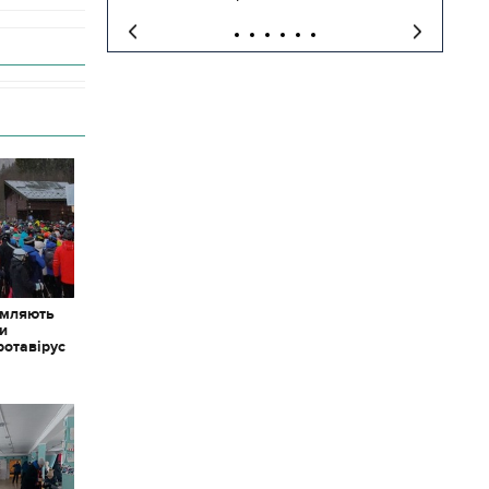
омляють
ки
ротавірус