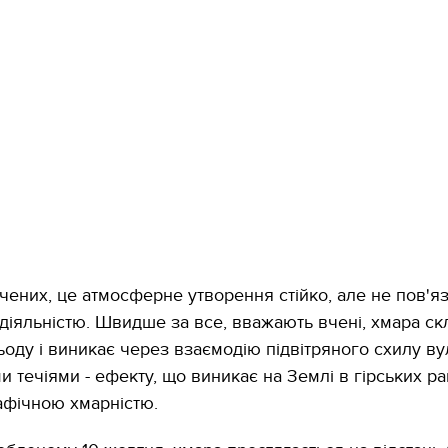
чених, це атмосферне утворення стійко, але не пов'я
діяльністю. Швидше за все, вважають вчені, хмара ск
ьоду і виникає через взаємодію підвітряного схилу ву
 течіями - ефекту, що виникає на Землі в гірських рай
афічною хмарністю.