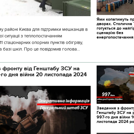
Ями копатимуть п
дворах. Столична
готується до найг
у районі Києва для підтримки мешканців в
сценарію без
ї ситуації з теплопостачанням
енергопостачання
1 стаціонарних опорних пунктів обігріву,
а базі шкіл. Про це повідомив голова
йонної в місті Києві державної ад
 фронту від Генштабу ЗСУ на
-го дня війни 20 листопада 2024
Зведення з фронту
Генштабу ЗСУ на 
997-го дня війни 1
листопада 2024 р