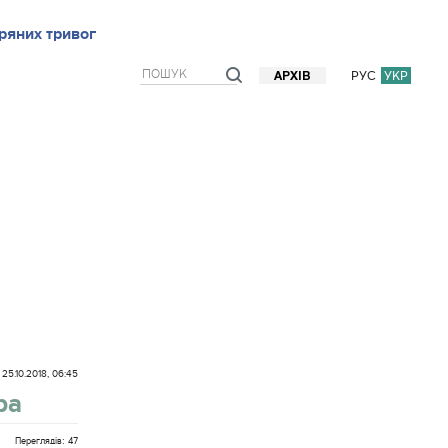
ряних тривог
рв`ю
Блоги
Думки
Фото/Відео
Прогноз погоди
РУС
УКР
АРХІВ
25.10.2018, 06:45
ра
Переглядів: 47