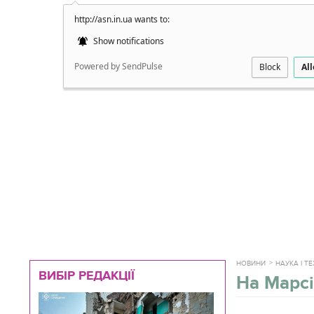
http://asn.in.ua wants to:
Докладно
Show notifications
Powered by SendPulse
Block
Al
НОВИНИ
НАУКА І Т
ВИБІР РЕДАКЦІЇ
На Марсі