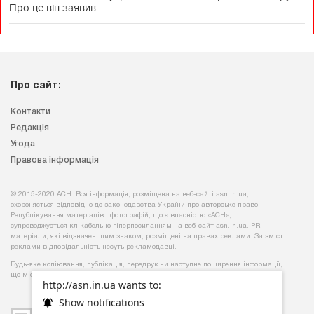
Про це він заявив ...
Про сайт:
Контакти
Редакція
Угода
Правова інформація
© 2015-2020 АСН. Вся інформація, розміщена на веб-сайті asn.in.ua,
охороняється відповідно до законодавства України про авторське право.
Републікування матеріалів і фотографій, що є власністю «АСН»,
супроводжується клікабельно гіперпосиланням на веб-сайт asn.іn.ua. PR -
матеріали, які відзначені цим знаком, розміщені на правах реклами. За зміст
реклами відповідальність несуть рекламодавці.
Будь-яке копiювання, публiкацiя, передрук чи наступне поширення iнформацiї,
що мiстить посилання на
«Iнтерфакс-Україна»
, суворо забороняється.
http://asn.in.ua wants to:
Show notifications