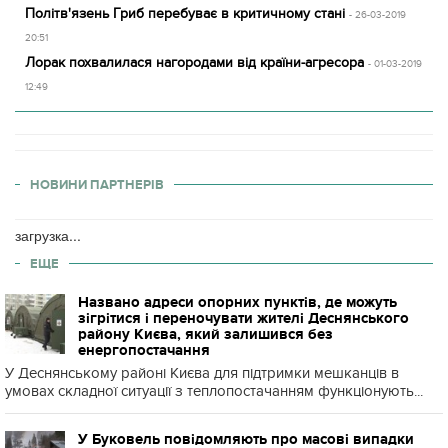
Політв'язень Гриб перебуває в критичному стані
- 26-03-2019
20:51
Лорак похвалилася нагородами від країни-агресора
- 01-03-2019
12:49
НОВИНИ ПАРТНЕРІВ
загрузка...
ЕЩЕ
Названо адреси опорних пунктів, де можуть
зігрітися і переночувати жителі Деснянського
району Києва, який залишився без
енергопостачання
У Деснянському районі Києва для підтримки мешканців в
умовах складної ситуації з теплопостачанням функціонують...
У Буковель повідомляють про масові випадки