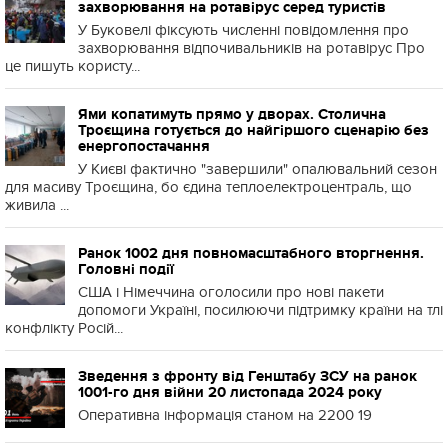
захворювання на ротавірус серед туристів
У Буковелі фіксують численні повідомлення про
захворювання відпочивальників на ротавірус Про
це пишуть користу...
Ями копатимуть прямо у дворах. Столична
Троєщина готується до найгіршого сценарію без
енергопостачання
У Києві фактично "завершили" опалювальний сезон
для масиву Троєщина, бо єдина теплоелектроцентраль, що
живила ...
Ранок 1002 дня повномасштабного вторгнення.
Головні події
США і Німеччина оголосили про нові пакети
допомоги Україні, посилюючи підтримку країни на тлі
конфлікту Росій...
Зведення з фронту від Генштабу ЗСУ на ранок
1001-го дня війни 20 листопада 2024 року
Оперативна інформація станом на 2200 19