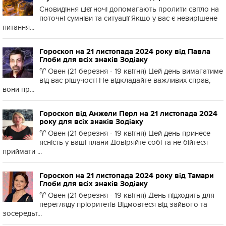
Сновидіння цієї ночі допомагають пролити світло на
поточні сумніви та ситуації Якщо у вас є невирішене
питання...
Гороскоп на 21 листопада 2024 року від Павла
Глоби для всіх знаків Зодіаку
♈️ Овен (21 березня - 19 квітня) Цей день вимагатиме
від вас рішучості Не відкладайте важливих справ,
вони пр...
Гороскоп від Анжели Перл на 21 листопада 2024
року для всіх знаків Зодіаку
♈️ Овен (21 березня - 19 квітня) Цей день принесе
ясність у ваші плани Довіряйте собі та не бійтеся
приймати ...
Гороскоп на 21 листопада 2024 року від Тамари
Глоби для всіх знаків Зодіаку
♈️ Овен (21 березня - 19 квітня) День підходить для
перегляду пріоритетів Відмовтеся від зайвого та
зосередьт...