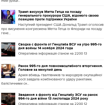
інавгурації...
Трамп висунув Метта Гетца на посаду
генерального прокурора США, відомого своєю
позицією проти підтримки України
Наступний президент США Дональд Трамп оголосив
про висунення конгресмена Метта Гетца із Флориди на посаду
гене...
Сводка с фронта от Генштаба ВСУ на утро 995-го
дня войны 14 ноября 2024 года
Оперативна інформація станом на 2200 13
Ранок 995-го дня повномасштабного вторгнення.
Головне за минулий день
Армія вбивць ґвалтівників та мародерів окупаційної
росії завдала комбінованого удару ракетами,
балістичними сн...
Зведення з фронту від Генштабу ЗСУ на ранок
994-го дня війни 13 листопада 2024 року
Оперативна інформація станом на 2200 12