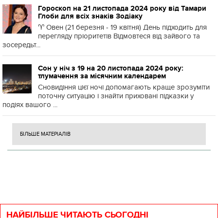
Гороскоп на 21 листопада 2024 року від Тамари
Глоби для всіх знаків Зодіаку
♈️ Овен (21 березня - 19 квітня) День підходить для
перегляду пріоритетів Відмовтеся від зайвого та
зосередьт...
Сон у ніч з 19 на 20 листопада 2024 року:
тлумачення за місячним календарем
Сновидіння цієї ночі допомагають краще зрозуміти
поточну ситуацію і знайти приховані підказки у
подіях вашого ...
БІЛЬШЕ МАТЕРІАЛІВ
НАЙБІЛЬШЕ ЧИТАЮТЬ СЬОГОДНІ