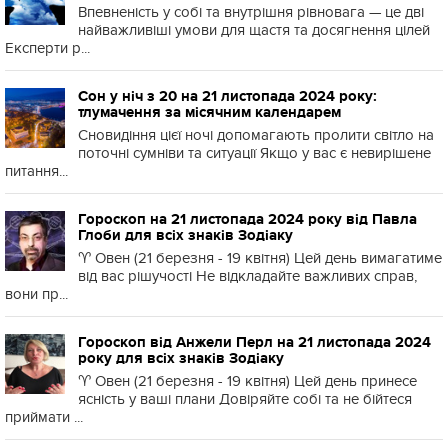
Впевненість у собі та внутрішня рівновага — це дві
найважливіші умови для щастя та досягнення цілей
Експерти р...
Сон у ніч з 20 на 21 листопада 2024 року:
тлумачення за місячним календарем
Сновидіння цієї ночі допомагають пролити світло на
поточні сумніви та ситуації Якщо у вас є невирішене
питання...
Гороскоп на 21 листопада 2024 року від Павла
Глоби для всіх знаків Зодіаку
♈️ Овен (21 березня - 19 квітня) Цей день вимагатиме
від вас рішучості Не відкладайте важливих справ,
вони пр...
Гороскоп від Анжели Перл на 21 листопада 2024
року для всіх знаків Зодіаку
♈️ Овен (21 березня - 19 квітня) Цей день принесе
ясність у ваші плани Довіряйте собі та не бійтеся
приймати ...