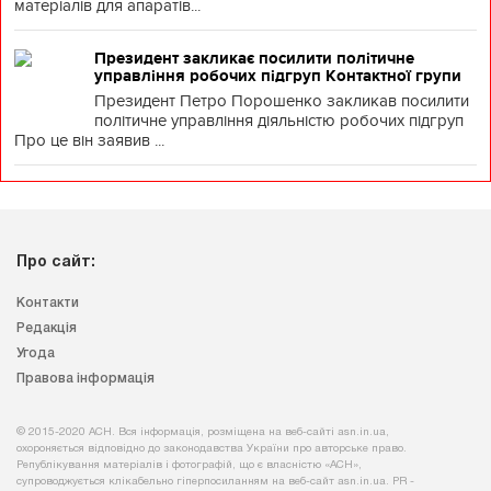
матеріалів для апаратів...
Президент закликає посилити політичне
управління робочих підгруп Контактної групи
Президент Петро Порошенко закликав посилити
політичне управління діяльністю робочих підгруп
Про це він заявив ...
Про сайт:
Контакти
Редакція
Угода
Правова інформація
© 2015-2020 АСН. Вся інформація, розміщена на веб-сайті asn.in.ua,
охороняється відповідно до законодавства України про авторське право.
Републікування матеріалів і фотографій, що є власністю «АСН»,
супроводжується клікабельно гіперпосиланням на веб-сайт asn.іn.ua. PR -