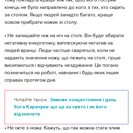
тому покладіть краще ніж так, щоб його гострий
кінець не було направлено до кого з тих, хто сидить
за столом. Якщо людей занадто багато, краще
зовсім прибрати ножик зі столу.
• Не залишайте ніж на ніч на столі. Він буде збирати
негативну енергетику, виплескуючи негатив на
людей вранці. Люди частіше сваряться, коли не
надають значення ножу, що лежить на столі, гірше
висипаються і відчувають нездужання. Це погано
позначиться на роботі, навчанні і будь-яких інших
справах протягом дня.
Читайте також:
Зимове сонцестояння і день
бога Карачуна: що це за свято і як його
відзначати
• Не їжте з ножа. Кажуть, що так можна стати злим.