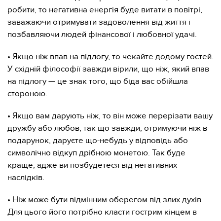
робити, то негативна енергія буде витати в повітрі,
заважаючи отримувати задоволення від життя і
позбавляючи людей фінансової і любовної удачі.
• Якщо ніж впав на підлогу, то чекайте додому гостей.
У східній філософії завжди вірили, що ніж, який впав
на підлогу — це знак того, що біда вас обійшла
стороною.
• Якщо вам дарують ніж, то він може перерізати вашу
дружбу або любов, так що завжди, отримуючи ніж в
подарунок, даруєте що-небудь у відповідь або
символічно відкуп дрібною монетою. Так буде
краще, адже ви позбудетеся від негативних
наслідків.
• Ніж може бути відмінним оберегом від злих духів.
Для цього його потрібно класти гострим кінцем в