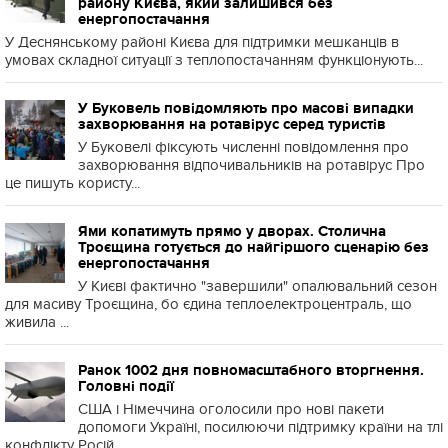
району Києва, який залишився без
енергопостачання
У Деснянському районі Києва для підтримки мешканців в
умовах складної ситуації з теплопостачанням функціонують...
У Буковель повідомляють про масові випадки
захворювання на ротавірус серед туристів
У Буковелі фіксують численні повідомлення про
захворювання відпочивальників на ротавірус Про
це пишуть користу...
Ями копатимуть прямо у дворах. Столична
Троєщина готується до найгіршого сценарію без
енергопостачання
У Києві фактично "завершили" опалювальний сезон
для масиву Троєщина, бо єдина теплоелектроцентраль, що
живила ...
Ранок 1002 дня повномасштабного вторгнення.
Головні події
США і Німеччина оголосили про нові пакети
допомоги Україні, посилюючи підтримку країни на тлі
конфлікту Росій...