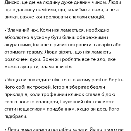
Дійсно, це діє на людину дуже дивним чином. Люди
ще в давнину помітили, що, коли їмо з ножа, а не з
вилки, важче контролювати спалахи емоцій.
• Зламаний ніж. Коли ніж ламається, необхідно
абсолютно в усьому бути більш обережними і
акуратними, інакше є ризик потрапити в аварію або
отримати травму. Люди вірять, що ніж ламають
розлючені духи. Вони ж і роблять все те зло, яке
можна зустріти, зламавши ніж.
• Якщо ви знаходите ніж, то ні в якому разі не беріть
його собі як трофей. Історія зберігає безліч
прикладів, коли трофейний клинок ставав бідою
свого нового володаря, і кухонний ніж теж може
стати нещасливим придбанням, якщо ви десь його
підібрали.
• Лезо ножа завжди потрібно ховати. Якщо цього не