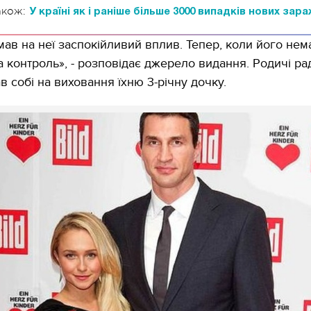
акож:
У країні як і раніше більше 3000 випадків нових зар
ав на неї заспокійливий вплив. Тепер, коли його нем
а контроль», - розповідає джерело видання. Родичі рад
в собі на виховання їхню 3-річну дочку.