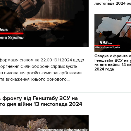
листопада 2024 р
Сводка с фронта 
формація станом на 22.00 19.11.2024 щодо
Генштаба ВСУ на 
го дня войны 14 н
вторгнення Сили оборони спрямовують
2024 года
ив виконання російськими загарбниками
у та виснаження їхнього бойового
початку доби відбулося 130 бойових
 фронту від Генштабу ЗСУ на
го дня війни 13 листопада 2024