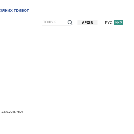
ряних тривог
рв`ю
Блоги
Думки
Фото/Відео
Прогноз погоди
РУС
УКР
АРХІВ
23.10.2018, 16:04