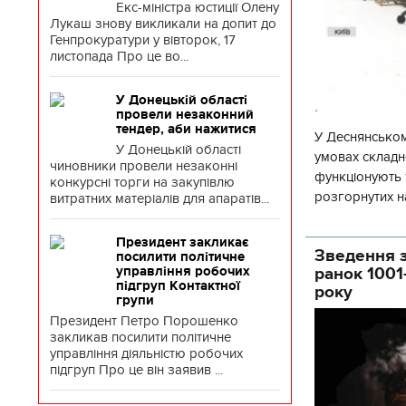
Екс-міністра юстиції Олену
Лукаш знову викликали на допит до
Генпрокуратури у вівторок, 17
листопада Про це во...
У Донецькій області
.
провели незаконний
тендер, аби нажитися
У Деснянськом
У Донецькій області
умовах складно
чиновники провели незаконні
функціонують 1
конкурсні торги на закупівлю
розгорнутих н
витратних матеріалів для апаратів...
Деснянської ра
Президент закликає
Зведення з
посилити політичне
ранок 1001
управління робочих
підгруп Контактної
року
групи
Президент Петро Порошенко
закликав посилити політичне
управління діяльністю робочих
підгруп Про це він заявив ...