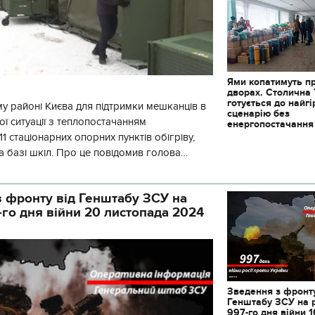
Ями копатимуть п
дворах. Столична
готується до найг
у районі Києва для підтримки мешканців в
сценарію без
ї ситуації з теплопостачанням
енергопостачання
1 стаціонарних опорних пунктів обігріву,
а базі шкіл. Про це повідомив голова
йонної в місті Києві державної ад
 фронту від Генштабу ЗСУ на
-го дня війни 20 листопада 2024
Зведення з фронту
Генштабу ЗСУ на 
997-го дня війни 1