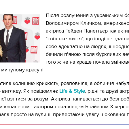
Після розлучення з українським 
Володимиром Кличком, американс
актриса Гейден Панеттьєр так акт
"світське життя", що іноді не здатн
себе адекватно на людях, її неодн
бачили п'яною після бурхливих ве
того ж не на краще почала змінюва
у минулому красуні.
атила колишню крихкість, розповніла, а обличчя набу
 вигляду. Як повідомляє
Life & Style
, рідні та друзі ак
неї взятися за розум. Актриса напивається до безпроб
им кавалером - актором-початківцем Брайаном Хікерсо
ала просто на вулиці, привертаючи увагу шокованої п