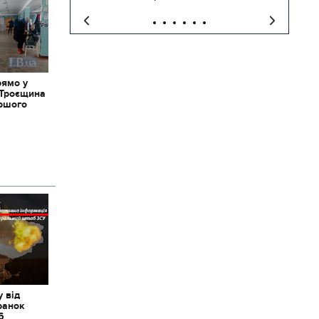
рямо у
 Троєщина
іршого
 від
ранок
6