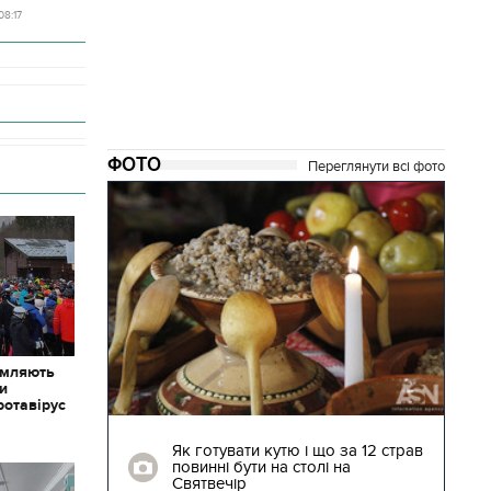
08:17
ФОТО
Переглянути всі фото
омляють
ки
ротавірус
04.01.2018 | 17:16
ють
Як готувати кутю і що за 12 страв
"Сторожова
повинні бути на столі на
Святвечір