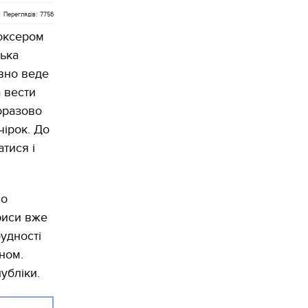
Переглядів: 7756
боксером
ька
ивно веде
а вести
оразово
чірок. До
тися і
ло
триси вже
удності
ном.
убліки.