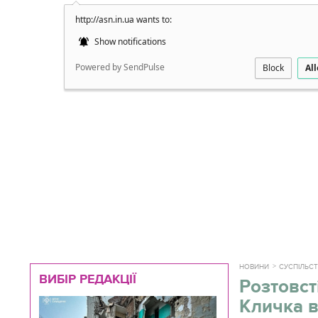
http://asn.in.ua wants to:
Докладно
Show notifications
Powered by SendPulse
Block
Al
НОВИНИ
СУСПІЛЬС
ВИБІР РЕДАКЦІЇ
Розтовст
Кличка в