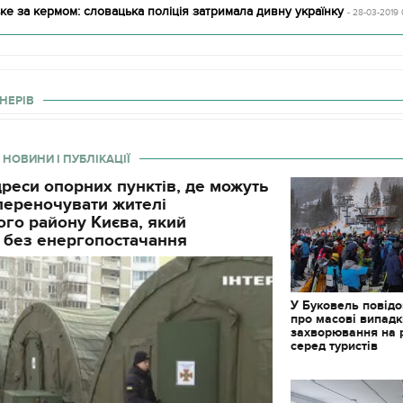
е за кермом: словацька поліція затримала дивну українку
- 28-03-2019 
НЕРІВ
 НОВИНИ І ПУБЛІКАЦІЇ
реси опорних пунктів, де можуть
і переночувати жителі
го району Києва, який
 без енергопостачання
У Буковель повід
про масові випад
захворювання на 
серед туристів
11.10.2017 | 16:22
Часи Русі: як вигляда
декорації до фільму 
застава"