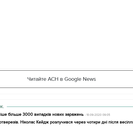
Читайте АСН в Google News
Ж.
раніше більше 3000 випадків нових заражень
- 18-09-2020 09:05
отверезів. Ніколас Кейдж розлучився через чотири дні після весілл