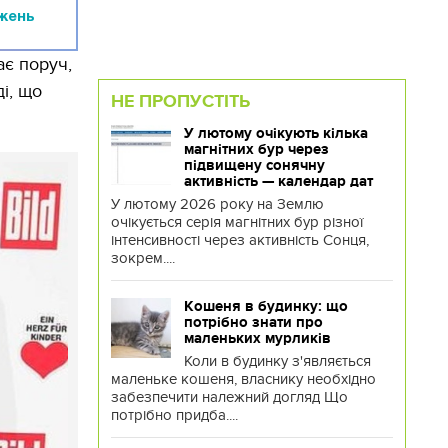
ажень
ає поруч,
і, що
НЕ ПРОПУСТІТЬ
У лютому очікують кілька
магнітних бур через
підвищену сонячну
активність — календар дат
У лютому 2026 року на Землю
очікується серія магнітних бур різної
інтенсивності через активність Сонця,
зокрем....
Кошеня в будинку: що
потрібно знати про
маленьких мурликів
Коли в будинку з'являється
маленьке кошеня, власнику необхідно
забезпечити належний догляд Що
потрібно придба....