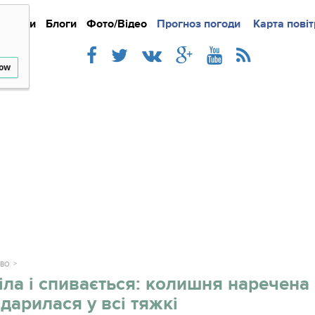
Новини
Блоги
Фото/Відео
Прогноз погоди
Докладно
Новини
Карта повіт
Iнте
low
ТВО
іла і спивається: колишня наречена
дарилася у всі тяжкі