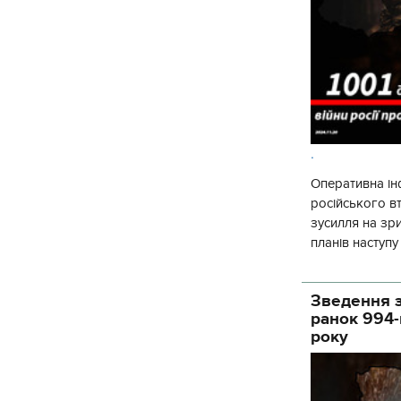
.
Оперативна ін
російського 
зусилля на зр
планів наступ
потенціалу. З 
Зведення з
ранок 994-
року