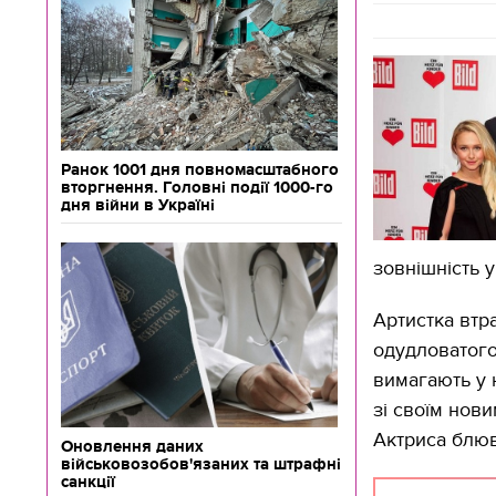
Ранок 1001 дня повномасштабного
вторгнення. Головні події 1000-го
дня війни в Україні
зовнішність 
Артистка втр
одудловатого
вимагають у 
зі своїм нов
Актриса блюв
Оновлення даних
військовозобов'язаних та штрафні
санкції