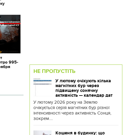
оку
от
утро 995-
оября
НЕ ПРОПУСТІТЬ
У лютому очікують кілька
магнітних бур через
підвищену сонячну
активність — календар дат
У лютому 2026 року на Землю
очікується серія магнітних бур різної
інтенсивності через активність Сонця,
зокрем....
Кошеня в будинку: що