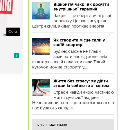
Відкриття чакр: як досягти
внутрішньої гармонії
Чакри — це енергетичні рівні
розвитку Це наші внутрішні
центри сили, якими протікає енергія
Фото:
Як створити місце сили у
своїй квартирі
Будинок може не тільки
захищати нас від зовнішніх
факторів, але й надавати сили Такий
куточок можна створити у....
Життя без стресу: як дійти
згоди із собою та зі світом
Стрес є невід'ємною частиною
життя сучасної людини
Незважаючи на те, що в житті кожного з
нас бувають складні ....
БІЛЬШЕ МАТЕРІАЛІВ