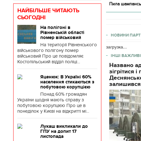
Пила шампанськ
НАЙБІЛЬШЕ ЧИТАЮТЬ
СЬОГОДНІ
На полігоні в
Рівненській області
НОВИНИ ПАРТ
помер військовий
На території Рівненського
загрузка...
військового полігону помер
військовий Про це повідомляє
ІНШІ ВАЖЛИВІ
Костопільський відділ поліці...
Названо ад
зігрітися 
Яценюк: В Україні 60%
Деснянсько
населення стикаються з
залишився
побутовою корупцією
Понад 60% громадян
України щодня мають справу з
побутовою корупцією Про це в
понеділок у Києві на відкритті мі...
Лукаш викликали до
ГПУ на допит 17
листопада