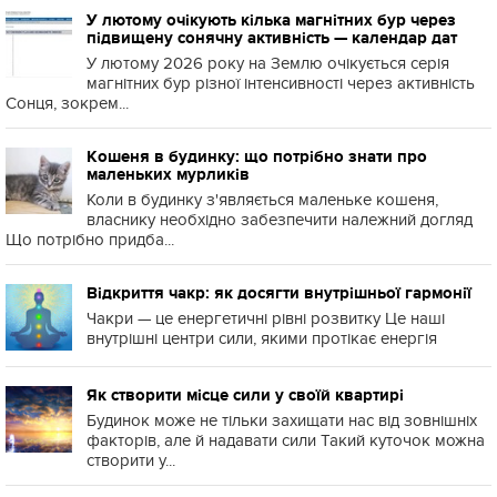
У лютому очікують кілька магнітних бур через
підвищену сонячну активність — календар дат
У лютому 2026 року на Землю очікується серія
магнітних бур різної інтенсивності через активність
Сонця, зокрем...
Кошеня в будинку: що потрібно знати про
маленьких мурликів
Коли в будинку з'являється маленьке кошеня,
власнику необхідно забезпечити належний догляд
Що потрібно придба...
Відкриття чакр: як досягти внутрішньої гармонії
Чакри — це енергетичні рівні розвитку Це наші
внутрішні центри сили, якими протікає енергія
Як створити місце сили у своїй квартирі
Будинок може не тільки захищати нас від зовнішніх
факторів, але й надавати сили Такий куточок можна
створити у...