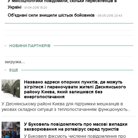
У Мінсоцполітики повідомили, скільки переселенців в
Україні
- 01-04-2019 18:20
Об'єднані сили знищили шістьох бойовиків
- 06-05-2018 20:43
НОВИНИ ПАРТНЕРІВ
загрузка...
ЕЩЕ
Названо адреси опорних пунктів, де можуть
зігрітися і переночувати жителі Деснянського
району Києва, який залишився без
енергопостачання
У Деснянському районі Києва для підтримки мешканців в
умовах складної ситуації з теплопостачанням функціонують...
У Буковель повідомляють про масові випадки
захворювання на ротавірус серед туристів
У Буковелі фіксують численні повідомлення про