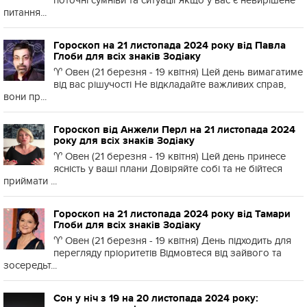
поточні сумніви та ситуації Якщо у вас є невирішене
питання...
Гороскоп на 21 листопада 2024 року від Павла
Глоби для всіх знаків Зодіаку
♈️ Овен (21 березня - 19 квітня) Цей день вимагатиме
від вас рішучості Не відкладайте важливих справ,
вони пр...
Гороскоп від Анжели Перл на 21 листопада 2024
року для всіх знаків Зодіаку
♈️ Овен (21 березня - 19 квітня) Цей день принесе
ясність у ваші плани Довіряйте собі та не бійтеся
приймати ...
Гороскоп на 21 листопада 2024 року від Тамари
Глоби для всіх знаків Зодіаку
♈️ Овен (21 березня - 19 квітня) День підходить для
перегляду пріоритетів Відмовтеся від зайвого та
зосередьт...
Сон у ніч з 19 на 20 листопада 2024 року: