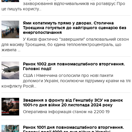
захворювання відпочивальників на ротавірус Про
це пишуть користу...
Ями копатимуть прямо у дворах. Столична
Троєщина готується до найгіршого сценарію без
енергопостачання
У Києві фактично "завершили" опалювальний сезон
для масиву Троєщина, бо єдина теплоелектроцентраль, що
живила ...
Ранок 1002 дня повномасштабного вторгнення.
Головні події
США і Німеччина оголосили про нові пакети
допомоги Україні, посилюючи підтримку країни на тлі
конфлікту Росій...
Зведення з фронту від Генштабу ЗСУ на ранок
1001-го дня війни 20 листопада 2024 року
Оперативна інформація станом на 2200 19
Ранок 1001 дня повномасштабного вторгнення.