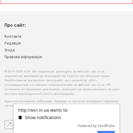
Про сайт:
Контакти
Редакція
Угода
Правова інформація
© 2015-2020 АСН. Вся інформація, розміщена на веб-сайті asn.in.ua,
охороняється відповідно до законодавства України про авторське право.
Републікування матеріалів і фотографій, що є власністю «АСН»,
супроводжується клікабельно гіперпосиланням на веб-сайт asn.іn.ua. PR -
матеріали, які відзначені цим знаком, розміщені на правах реклами. За зміст
реклами відповідальність несуть рекламодавці.
Будь-яке копiювання, публiкацiя, передрук чи наступне поширення iнформацiї,
що мiстить посилання на
«Iнтерфакс-Україна»
, суворо забороняється.
http://asn.in.ua wants to:
Show notifications
Powered by SendPulse