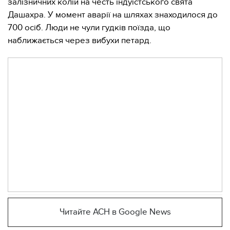
залізничних колій на честь індуїстського свята
Дашахра. У момент аварії на шляхах знаходилося до
700 осіб. Люди не чули гудків поїзда, що
наближається через вибухи петард.
Читайте АСН в Google News