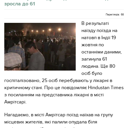
зросла до 61
Переглядів: 68
В результаті
наїзду поїзда на
натовп в Індії 19
жовтня по
останніми даними,
загинула 61
людина. Ще 80
осіб було
госпіталізовано, 25 осіб перебувають у лікарні в
критичному стані. Про це повідомляє Hindustan Times
з посиланням на представника лікарні в місті
Амрітсарі.
Нагадаємо, в місті Амрітсар поїзд наїхав на групу
місцевих жителів, які палили опудала біля