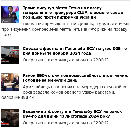
Трамп висунув Метта Гетца на посаду
генерального прокурора США, відомого своєю
позицією проти підтримки України
Наступний президент США Дональд Трамп оголосив
про висунення конгресмена Метта Гетца із Флориди на посаду
гене...
Сводка с фронта от Генштаба ВСУ на утро 995-го
дня войны 14 ноября 2024 года
Оперативна інформація станом на 2200 13
Ранок 995-го дня повномасштабного вторгнення.
Головне за минулий день
Армія вбивць ґвалтівників та мародерів окупаційної
росії завдала комбінованого удару ракетами,
балістичними сн...
Зведення з фронту від Генштабу ЗСУ на ранок
994-го дня війни 13 листопада 2024 року
Оперативна інформація станом на 2200 12