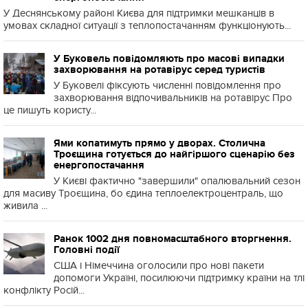
У Деснянському районі Києва для підтримки мешканців в
умовах складної ситуації з теплопостачанням функціонують...
У Буковель повідомляють про масові випадки
захворювання на ротавірус серед туристів
У Буковелі фіксують численні повідомлення про
захворювання відпочивальників на ротавірус Про
це пишуть користу...
Ями копатимуть прямо у дворах. Столична
Троєщина готується до найгіршого сценарію без
енергопостачання
У Києві фактично "завершили" опалювальний сезон
для масиву Троєщина, бо єдина теплоелектроцентраль, що
живила ...
Ранок 1002 дня повномасштабного вторгнення.
Головні події
США і Німеччина оголосили про нові пакети
допомоги Україні, посилюючи підтримку країни на тлі
конфлікту Росій...