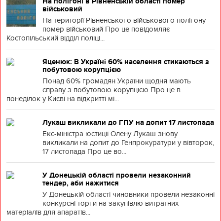
На полігоні в Рівненській області помер
військовий
На території Рівненського військового полігону
помер військовий Про це повідомляє
Костопільський відділ поліці...
Яценюк: В Україні 60% населення стикаються з
побутовою корупцією
Понад 60% громадян України щодня мають
справу з побутовою корупцією Про це в
понеділок у Києві на відкритті мі...
Лукаш викликали до ГПУ на допит 17 листопада
Екс-міністра юстиції Олену Лукаш знову
викликали на допит до Генпрокуратури у вівторок,
17 листопада Про це во...
У Донецькій області провели незаконний
тендер, аби нажитися
У Донецькій області чиновники провели незаконні
конкурсні торги на закупівлю витратних
матеріалів для апаратів...