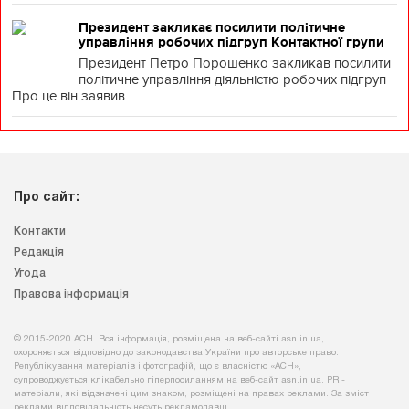
Президент закликає посилити політичне
управління робочих підгруп Контактної групи
Президент Петро Порошенко закликав посилити
політичне управління діяльністю робочих підгруп
Про це він заявив ...
Про сайт:
Контакти
Редакція
Угода
Правова інформація
© 2015-2020 АСН. Вся інформація, розміщена на веб-сайті asn.in.ua,
охороняється відповідно до законодавства України про авторське право.
Републікування матеріалів і фотографій, що є власністю «АСН»,
супроводжується клікабельно гіперпосиланням на веб-сайт asn.іn.ua. PR -
матеріали, які відзначені цим знаком, розміщені на правах реклами. За зміст
реклами відповідальність несуть рекламодавці.