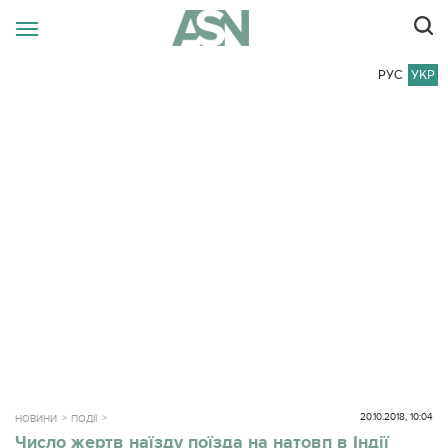
РУС
УКР
20.10.2018, 10:04
НОВИНИ
ПОДІЇ
Число жертв наїзду поїзда на натовп в Індії