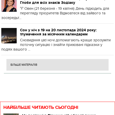
Глоби для всіх знаків Зодіаку
♈️ Овен (21 березня - 19 квітня) День підходить для
перегляду пріоритетів Відмовтеся від зайвого та
зосередьт...
Сон у ніч з 19 на 20 листопада 2024 року:
тлумачення за місячним календарем
Сновидіння цієї ночі допомагають краще зрозуміти
поточну ситуацію і знайти приховані підказки у
подіях вашого ...
БІЛЬШЕ МАТЕРІАЛІВ
НАЙБІЛЬШЕ ЧИТАЮТЬ СЬОГОДНІ