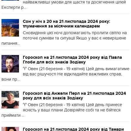
найважливіші умови для щастя та досягнення цілей
Експерти р...
Сон у ніч з 20 на 21 листопада 2024 року:
тлумачення за місячним календарем
Сновидіння цієї ночі допомагають пролити світло на
поточні сумніви та ситуації Якщо у вас є невирішене
питання...
Гороскоп на 21 листопада 2024 року від Павла
Глоби для всіх знаків Зодіаку
♈️ Овен (21 березня - 19 квітня) Цей день вимагатиме
від вас рішучості Не відкладайте важливих справ,
вони пр...
Гороскоп від Анжели Перл на 21 листопада 2024
року для всіх знаків Зодіаку
♈️ Овен (21 березня - 19 квітня) Цей день принесе
ясність у ваші плани Довіряйте собі та не бійтеся
приймати ...
Гороскоп на 21 листопада 2024 року від Тамари