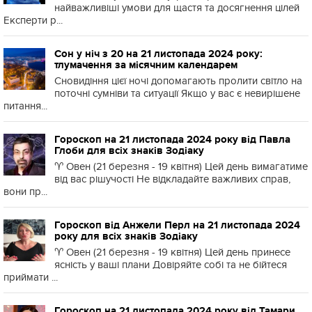
найважливіші умови для щастя та досягнення цілей
Експерти р...
Сон у ніч з 20 на 21 листопада 2024 року:
тлумачення за місячним календарем
Сновидіння цієї ночі допомагають пролити світло на
поточні сумніви та ситуації Якщо у вас є невирішене
питання...
Гороскоп на 21 листопада 2024 року від Павла
Глоби для всіх знаків Зодіаку
♈️ Овен (21 березня - 19 квітня) Цей день вимагатиме
від вас рішучості Не відкладайте важливих справ,
вони пр...
Гороскоп від Анжели Перл на 21 листопада 2024
року для всіх знаків Зодіаку
♈️ Овен (21 березня - 19 квітня) Цей день принесе
ясність у ваші плани Довіряйте собі та не бійтеся
приймати ...
Гороскоп на 21 листопада 2024 року від Тамари