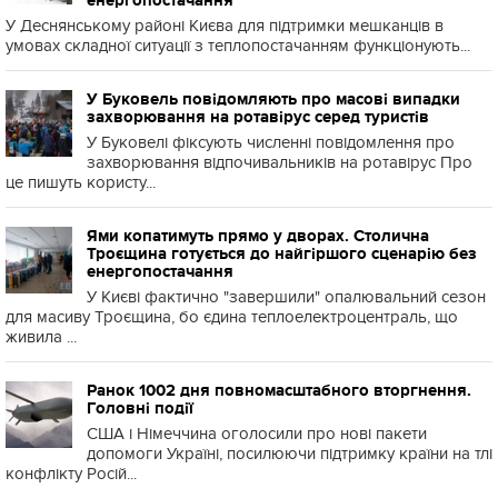
енергопостачання
У Деснянському районі Києва для підтримки мешканців в
умовах складної ситуації з теплопостачанням функціонують...
У Буковель повідомляють про масові випадки
захворювання на ротавірус серед туристів
У Буковелі фіксують численні повідомлення про
захворювання відпочивальників на ротавірус Про
це пишуть користу...
Ями копатимуть прямо у дворах. Столична
Троєщина готується до найгіршого сценарію без
енергопостачання
У Києві фактично "завершили" опалювальний сезон
для масиву Троєщина, бо єдина теплоелектроцентраль, що
живила ...
Ранок 1002 дня повномасштабного вторгнення.
Головні події
США і Німеччина оголосили про нові пакети
допомоги Україні, посилюючи підтримку країни на тлі
конфлікту Росій...