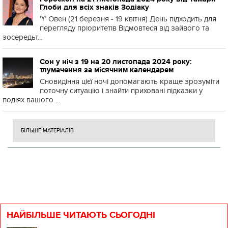
Глоби для всіх знаків Зодіаку
♈️ Овен (21 березня - 19 квітня) День підходить для
перегляду пріоритетів Відмовтеся від зайвого та
зосередьт...
Сон у ніч з 19 на 20 листопада 2024 року:
тлумачення за місячним календарем
Сновидіння цієї ночі допомагають краще зрозуміти
поточну ситуацію і знайти приховані підказки у
подіях вашого ...
БІЛЬШЕ МАТЕРІАЛІВ
НАЙБІЛЬШЕ ЧИТАЮТЬ СЬОГОДНІ