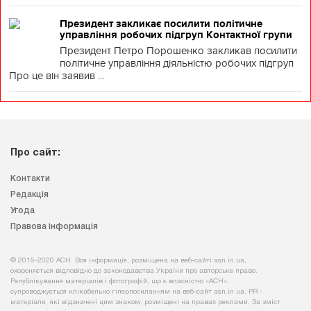
Президент закликає посилити політичне
управління робочих підгруп Контактної групи
Президент Петро Порошенко закликав посилити
політичне управління діяльністю робочих підгруп
Про це він заявив ...
Про сайт:
Контакти
Редакція
Угода
Правова інформація
© 2015-2020 АСН. Вся інформація, розміщена на веб-сайті asn.in.ua,
охороняється відповідно до законодавства України про авторське право.
Републікування матеріалів і фотографій, що є власністю «АСН»,
супроводжується клікабельно гіперпосиланням на веб-сайт asn.іn.ua. PR -
матеріали, які відзначені цим знаком, розміщені на правах реклами. За зміст