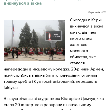
викинувся з вікна
Переглядів: 4062
Сьогодні в Керчі
викинувся з вікна
юнак, дівчина
якого стала
жертвою
масового
вбивства, яке
сталося
напередодні в місцевому коледжі. 20-річний Армен,
який стрибнув з вікна багатоповерхівки, отримав
травму хребта і був госпіталізований, передають
fakty.ua.
Він зустрічався зі студенткою Вікторією Демчук, яка
стала 20-ю жертвою розправи в навчальному