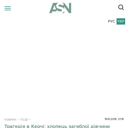
РУС
УКР
19.10.2018, 21:16
НОВИНИ
ПОДІЇ
Трагедія в Керчі: хлопець загиблої дівчини