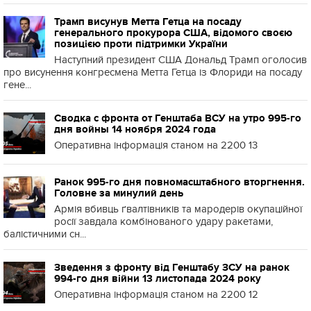
Трамп висунув Метта Гетца на посаду
генерального прокурора США, відомого своєю
позицією проти підтримки України
Наступний президент США Дональд Трамп оголосив
про висунення конгресмена Метта Гетца із Флориди на посаду
гене...
Сводка с фронта от Генштаба ВСУ на утро 995-го
дня войны 14 ноября 2024 года
Оперативна інформація станом на 2200 13
Ранок 995-го дня повномасштабного вторгнення.
Головне за минулий день
Армія вбивць ґвалтівників та мародерів окупаційної
росії завдала комбінованого удару ракетами,
балістичними сн...
Зведення з фронту від Генштабу ЗСУ на ранок
994-го дня війни 13 листопада 2024 року
Оперативна інформація станом на 2200 12