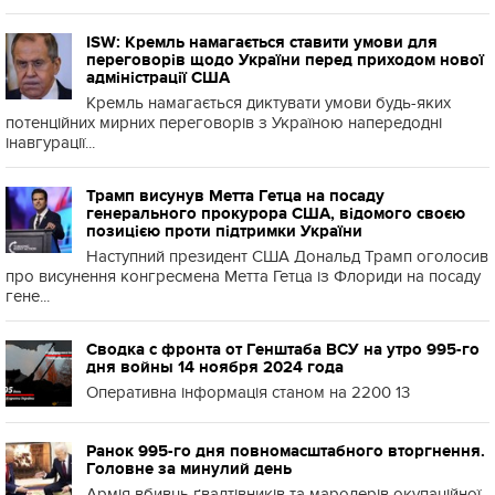
ISW: Кремль намагається ставити умови для
переговорів щодо України перед приходом нової
адміністрації США
Кремль намагається диктувати умови будь-яких
потенційних мирних переговорів з Україною напередодні
інавгурації...
Трамп висунув Метта Гетца на посаду
генерального прокурора США, відомого своєю
позицією проти підтримки України
Наступний президент США Дональд Трамп оголосив
про висунення конгресмена Метта Гетца із Флориди на посаду
гене...
Сводка с фронта от Генштаба ВСУ на утро 995-го
дня войны 14 ноября 2024 года
Оперативна інформація станом на 2200 13
Ранок 995-го дня повномасштабного вторгнення.
Головне за минулий день
Армія вбивць ґвалтівників та мародерів окупаційної