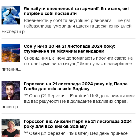
Як набути впевненості та гармонії: 5 питань, які
потрібно собі поставити
Впевненість у собі та внутрішня рівновага — це дві
найважливіші умови для щастя та досягнення цілей
Експерти р...
Сон у ніч з 20 на 21 листопада 2024 року:
тлумачення за місячним календарем
Сновидіння цієї ночі допомагають пролити світло на
поточні сумніви та ситуації Якщо у вас є невирішене
питання...
Гороскоп на 21 листопада 2024 року від Павла
Глоби для всіх знаків Зодіаку
♈️ Овен (21 березня - 19 квітня) Цей день вимагатиме
від вас рішучості Не відкладайте важливих справ,
вони пр...
Гороскоп від Анжели Перл на 21 листопада 2024
року для всіх знаків Зодіаку
♈️ Овен (21 березня - 19 квітня) Цей день принесе