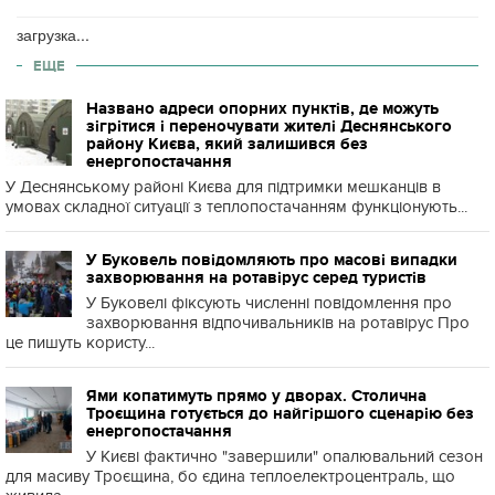
загрузка...
ЕЩЕ
Названо адреси опорних пунктів, де можуть
зігрітися і переночувати жителі Деснянського
району Києва, який залишився без
енергопостачання
У Деснянському районі Києва для підтримки мешканців в
умовах складної ситуації з теплопостачанням функціонують...
У Буковель повідомляють про масові випадки
захворювання на ротавірус серед туристів
У Буковелі фіксують численні повідомлення про
захворювання відпочивальників на ротавірус Про
це пишуть користу...
Ями копатимуть прямо у дворах. Столична
Троєщина готується до найгіршого сценарію без
енергопостачання
У Києві фактично "завершили" опалювальний сезон
для масиву Троєщина, бо єдина теплоелектроцентраль, що