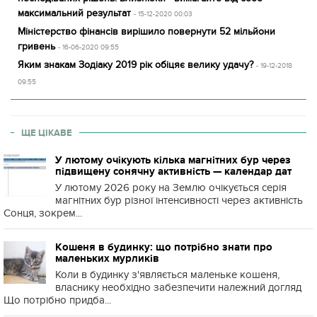
максимальний результат
- 15-12-2020 00:03
Міністерство фінансів вирішило повернути 52 мільйони
гривень
- 16-06-2020 09:55
Яким знакам Зодіаку 2019 рік обіцяє велику удачу?
- 19-12-2018
09:55
ЩЕ ЦІКАВЕ
У лютому очікують кілька магнітних бур через
підвищену сонячну активність — календар дат
У лютому 2026 року на Землю очікується серія
магнітних бур різної інтенсивності через активність
Сонця, зокрем...
Кошеня в будинку: що потрібно знати про
маленьких мурликів
Коли в будинку з'являється маленьке кошеня,
власнику необхідно забезпечити належний догляд
Що потрібно придба...