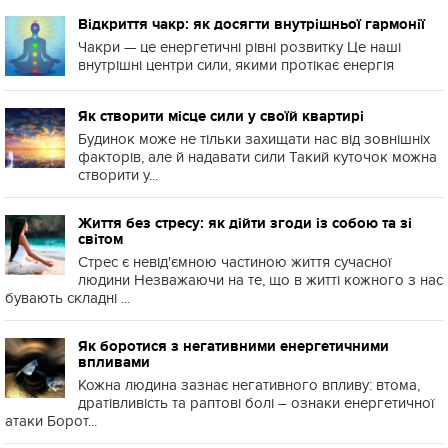
Відкриття чакр: як досягти внутрішньої гармонії
Чакри — це енергетичні рівні розвитку Це наші
внутрішні центри сили, якими протікає енергія
Як створити місце сили у своїй квартирі
Будинок може не тільки захищати нас від зовнішніх
факторів, але й надавати сили Такий куточок можна
створити у...
Життя без стресу: як дійти згоди із собою та зі
світом
Стрес є невід'ємною частиною життя сучасної
людини Незважаючи на те, що в житті кожного з нас
бувають складні ...
Як боротися з негативними енергетичними
впливами
Кожна людина зазнає негативного впливу: втома,
дратівливість та раптові болі – ознаки енергетичної
атаки Борот...