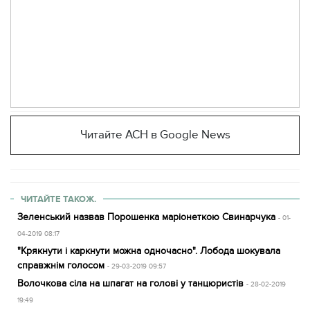
Читайте АСН в Google News
ЧИТАЙТЕ ТАКОЖ.
Зеленський назвав Порошенка маріонеткою Свинарчука
- 01-
04-2019 08:17
"Крякнути і каркнути можна одночасно". Лобода шокувала
справжнім голосом
- 29-03-2019 09:57
Волочкова сіла на шпагат на голові у танцюристів
- 28-02-2019
19:49