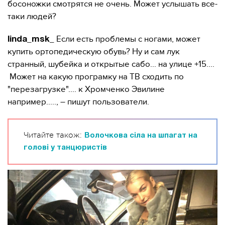
босоножки смотрятся не очень. Может услышать все-
таки людей?
Если есть проблемы с ногами, может
linda_msk_
купить ортопедическую обувь? Ну и сам лук
странный, шубейка и открытые сабо... на улице +15....
Может на какую програмку на ТВ сходить по
"перезагрузке".... к Хромченко Эвилине
например....., – пишут пользователи.
Читайте також:
Волочкова сіла на шпагат на
голові у танцюристів