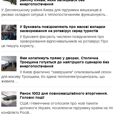
району Києва, який залишився без
енергопостачання
У Деснянському районі Києва для підтримки мешканців в
умовах складної ситуації з теплопостачанням функціонують...
У Буковель повідомляють про масові випадки
захворювання на ротавірус серед туристів
У Буковелі фіксують численні повідомлення про
захворювання відпочивальників на ротавірус Про
це пишуть користу...
Ями копатимуть прямо у дворах. Столична
Троєщина готується до найгіршого сценарію без
енергопостачання
У Києві фактично "завершили" опалювальний сезон
для масиву Троєщина, бо єдина теплоелектроцентраль, що
живила ...
Ранок 1002 дня повномасштабного вторгнення.
Головні події
США і Німеччина оголосили про нові пакети
допомоги Україні, посилюючи підтримку країни на тлі
конфлікту Росій...