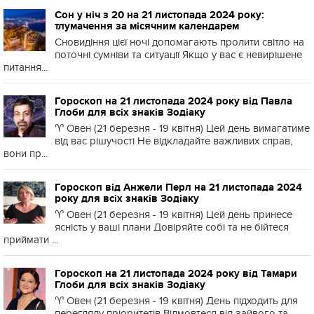
Сон у ніч з 20 на 21 листопада 2024 року:
тлумачення за місячним календарем
Сновидіння цієї ночі допомагають пролити світло на
поточні сумніви та ситуації Якщо у вас є невирішене
питання...
Гороскоп на 21 листопада 2024 року від Павла
Глоби для всіх знаків Зодіаку
♈️ Овен (21 березня - 19 квітня) Цей день вимагатиме
від вас рішучості Не відкладайте важливих справ,
вони пр...
Гороскоп від Анжели Перл на 21 листопада 2024
року для всіх знаків Зодіаку
♈️ Овен (21 березня - 19 квітня) Цей день принесе
ясність у ваші плани Довіряйте собі та не бійтеся
приймати ...
Гороскоп на 21 листопада 2024 року від Тамари
Глоби для всіх знаків Зодіаку
♈️ Овен (21 березня - 19 квітня) День підходить для
перегляду пріоритетів Відмовтеся від зайвого та