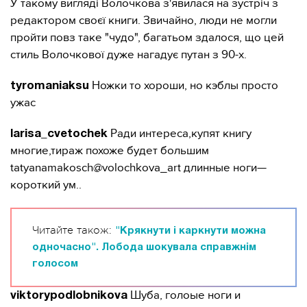
У такому вигляді Волочкова з'явилася на зустріч з
редактором своєї книги. Звичайно, люди не могли
пройти повз таке "чудо", багатьом здалося, що цей
стиль Волочкової дуже нагадує путан з 90-х.
Ножки то хороши, но кэблы просто
tyromaniaksu
ужас
Ради интереса,купят книгу
larisa_cvetochek
многие,тираж похоже будет большим
tatyanamakosch@volochkova_art длинные ноги—
короткий ум..
Читайте також:
"Крякнути і каркнути можна
одночасно". Лобода шокувала справжнім
голосом
Шуба, голоые ноги и
viktorypodlobnikova