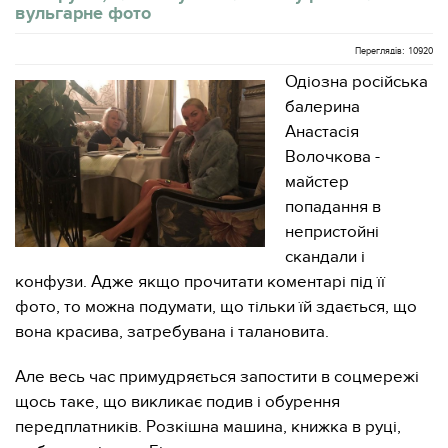
вульгарне фото
Переглядів: 10920
Одіозна російська
балерина
Анастасія
Волочкова -
майстер
попадання в
непристойні
скандали і
конфузи. Адже якщо прочитати коментарі під її
фото, то можна подумати, що тільки їй здається, що
вона красива, затребувана і талановита.
Але весь час примудряється запостити в соцмережі
щось таке, що викликає подив і обурення
передплатників. Розкішна машина, книжка в руці,