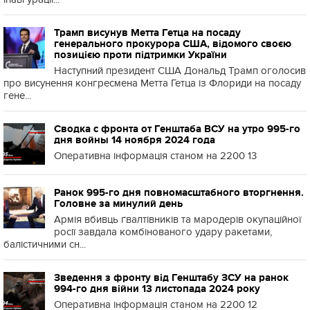
Трамп висунув Метта Гетца на посаду
генерального прокурора США, відомого своєю
позицією проти підтримки України
Наступний президент США Дональд Трамп оголосив
про висунення конгресмена Метта Гетца із Флориди на посаду
гене...
Сводка с фронта от Генштаба ВСУ на утро 995-го
дня войны 14 ноября 2024 года
Оперативна інформація станом на 2200 13
Ранок 995-го дня повномасштабного вторгнення.
Головне за минулий день
Армія вбивць ґвалтівників та мародерів окупаційної
росії завдала комбінованого удару ракетами,
балістичними сн...
Зведення з фронту від Генштабу ЗСУ на ранок
994-го дня війни 13 листопада 2024 року
Оперативна інформація станом на 2200 12