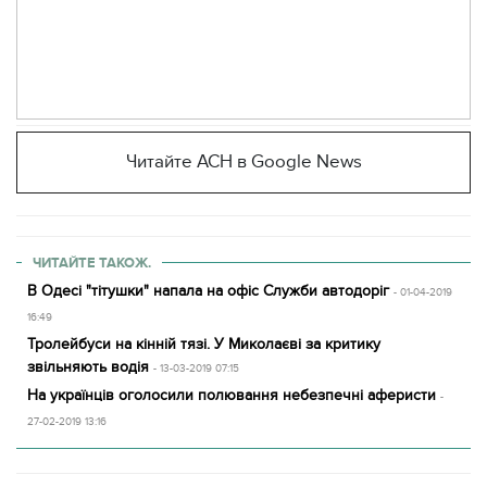
Читайте АСН в Google News
ЧИТАЙТЕ ТАКОЖ.
В Одесі "тітушки" напала на офіс Служби автодоріг
- 01-04-2019
16:49
Тролейбуси на кінній тязі. У Миколаєві за критику
звільняють водія
- 13-03-2019 07:15
На українців оголосили полювання небезпечні аферисти
-
27-02-2019 13:16