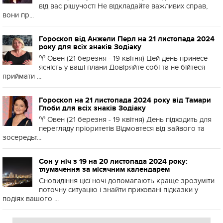
від вас рішучості Не відкладайте важливих справ,
вони пр...
Гороскоп від Анжели Перл на 21 листопада 2024
року для всіх знаків Зодіаку
♈️ Овен (21 березня - 19 квітня) Цей день принесе
ясність у ваші плани Довіряйте собі та не бійтеся
приймати ...
Гороскоп на 21 листопада 2024 року від Тамари
Глоби для всіх знаків Зодіаку
♈️ Овен (21 березня - 19 квітня) День підходить для
перегляду пріоритетів Відмовтеся від зайвого та
зосередьт...
Сон у ніч з 19 на 20 листопада 2024 року:
тлумачення за місячним календарем
Сновидіння цієї ночі допомагають краще зрозуміти
поточну ситуацію і знайти приховані підказки у
подіях вашого ...