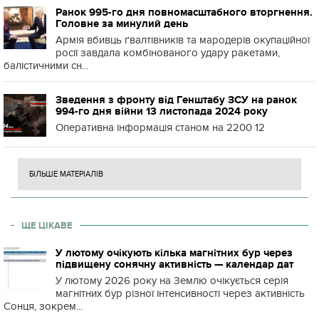
Ранок 995-го дня повномасштабного вторгнення.
Головне за минулий день
Армія вбивць ґвалтівників та мародерів окупаційної
росії завдала комбінованого удару ракетами,
балістичними сн...
Зведення з фронту від Генштабу ЗСУ на ранок
994-го дня війни 13 листопада 2024 року
Оперативна інформація станом на 2200 12
БІЛЬШЕ МАТЕРІАЛІВ
ЩЕ ЦІКАВЕ
У лютому очікують кілька магнітних бур через
підвищену сонячну активність — календар дат
У лютому 2026 року на Землю очікується серія
магнітних бур різної інтенсивності через активність
Сонця, зокрем...