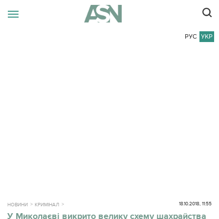
РУС
УКР
18.10.2018, 11:55
НОВИНИ
КРИМІНАЛ
У Миколаєві викрито велику схему шахрайства