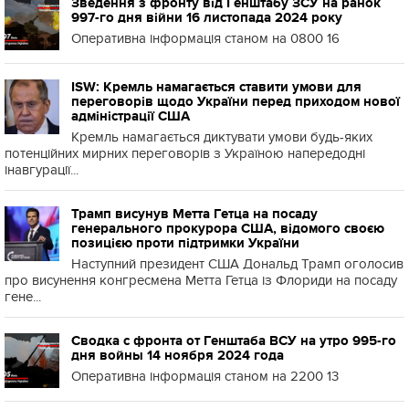
Зведення з фронту від Генштабу ЗСУ на ранок
997-го дня війни 16 листопада 2024 року
Оперативна інформація станом на 0800 16
ISW: Кремль намагається ставити умови для
переговорів щодо України перед приходом нової
адміністрації США
Кремль намагається диктувати умови будь-яких
потенційних мирних переговорів з Україною напередодні
інавгурації...
Трамп висунув Метта Гетца на посаду
генерального прокурора США, відомого своєю
позицією проти підтримки України
Наступний президент США Дональд Трамп оголосив
про висунення конгресмена Метта Гетца із Флориди на посаду
гене...
Сводка с фронта от Генштаба ВСУ на утро 995-го
дня войны 14 ноября 2024 года
Оперативна інформація станом на 2200 13