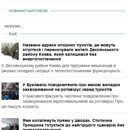
НОВИНИ ПАРТНЕРІВ
загрузка...
ЕЩЕ
Названо адреси опорних пунктів, де можуть
зігрітися і переночувати жителі Деснянського
району Києва, який залишився без
енергопостачання
У Деснянському районі Києва для підтримки мешканців в
умовах складної ситуації з теплопостачанням функціонують...
У Буковель повідомляють про масові випадки
захворювання на ротавірус серед туристів
У Буковелі фіксують численні повідомлення про
захворювання відпочивальників на ротавірус Про
це пишуть користу...
Ями копатимуть прямо у дворах. Столична
Троєщина готується до найгіршого сценарію без
енергопостачання