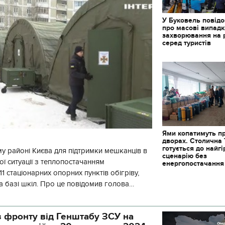
У Буковель повід
про масові випад
захворювання на 
серед туристів
Ями копатимуть п
дворах. Столична
готується до найг
у районі Києва для підтримки мешканців в
сценарію без
ї ситуації з теплопостачанням
енергопостачання
1 стаціонарних опорних пунктів обігріву,
а базі шкіл. Про це повідомив голова
йонної в місті Києві державної ад
11.10.2017 | 16:22
Часи Русі: як вигляда
декорації до фільму 
 фронту від Генштабу ЗСУ на
застава"