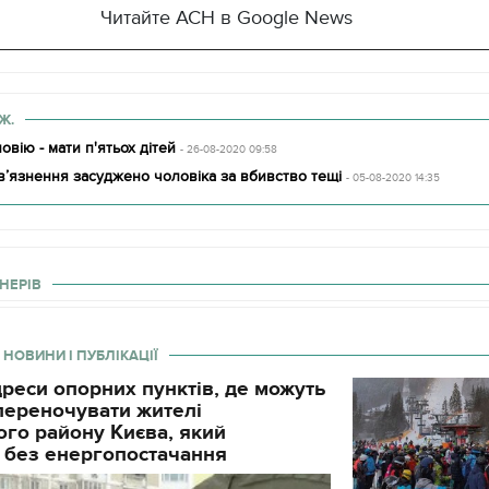
Читайте АСН в Google News
Ж.
овію - мати п'ятьох дітей
- 26-08-2020 09:58
в’язнення засуджено чоловіка за вбивство тещі
- 05-08-2020 14:35
НЕРІВ
 НОВИНИ І ПУБЛІКАЦІЇ
реси опорних пунктів, де можуть
і переночувати жителі
го району Києва, який
 без енергопостачання