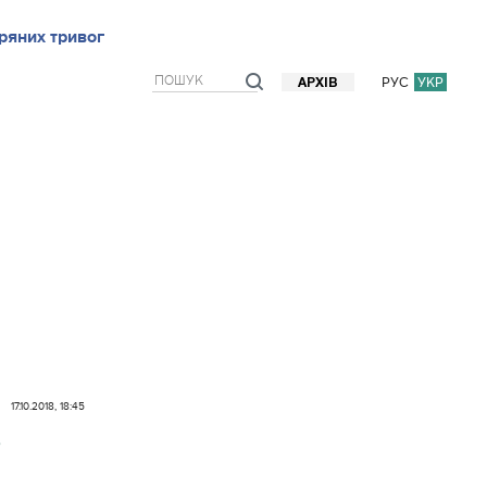
ряних тривог
рв`ю
Блоги
Думки
Фото/Відео
Прогноз погоди
РУС
УКР
АРХІВ
17.10.2018, 18:45
з