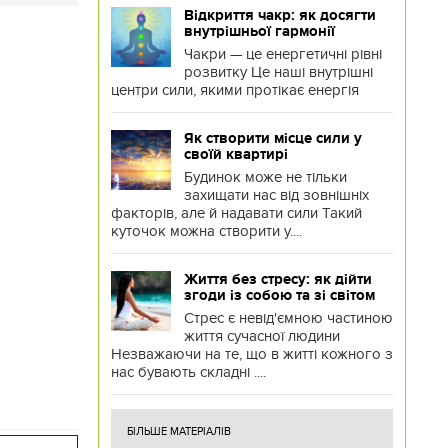
Відкриття чакр: як досягти
внутрішньої гармонії
Чакри — це енергетичні рівні
розвитку Це наші внутрішні
центри сили, якими протікає енергія
Як створити місце сили у
своїй квартирі
Будинок може не тільки
захищати нас від зовнішніх
факторів, але й надавати сили Такий
куточок можна створити у....
Життя без стресу: як дійти
згоди із собою та зі світом
Стрес є невід'ємною частиною
життя сучасної людини
Незважаючи на те, що в житті кожного з
нас бувають складні ....
БІЛЬШЕ МАТЕРІАЛІВ