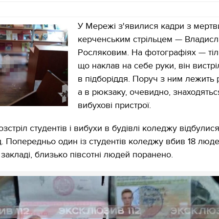
У Мережі з'явилися кадри з мерт
керченським стрільцем — Владис
Росляковим. На фотографіях — тіл
що наклав на себе руки, він вистрі
в підборіддя. Поруч з ним лежить
а в рюкзаку, очевидно, знаходять
вибухові пристрої.
зстріл студентів і вибухи в будівлі коледжу відбулися
д. Попередньо один із студентів коледжу вбив 18 люде
закладі, близько півсотні людей поранено.