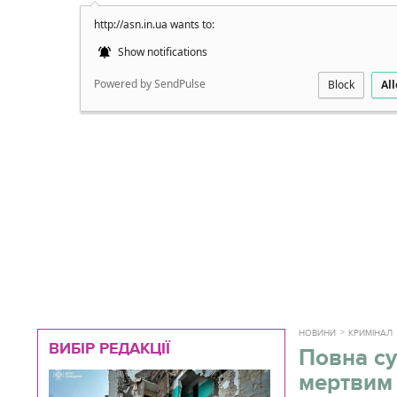
http://asn.in.ua wants to:
Докладно
Show notifications
Powered by SendPulse
Block
Al
НОВИНИ
КРИМІНАЛ
ВИБІР РЕДАКЦІЇ
Повна су
мертвим 