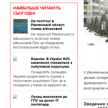
НАЙБІЛЬШЕ ЧИТАЮТЬ
СЬОГОДНІ
На полігоні в
Рівненській області
помер військовий
На території Рівненського
військового полігону помер
військовий Про це повідомляє
Костопільський відділ поліці...
Яценюк: В Україні 60%
населення стикаються з
.
побутовою корупцією
Понад 60% громадян
У Деснянськом
України щодня мають справу з
умовах складно
побутовою корупцією Про це в
функціонують 1
понеділок у Києві на відкритті мі...
розгорнутих н
Деснянської ра
Лукаш викликали до
ГПУ на допит 17
Зведення з
листопада