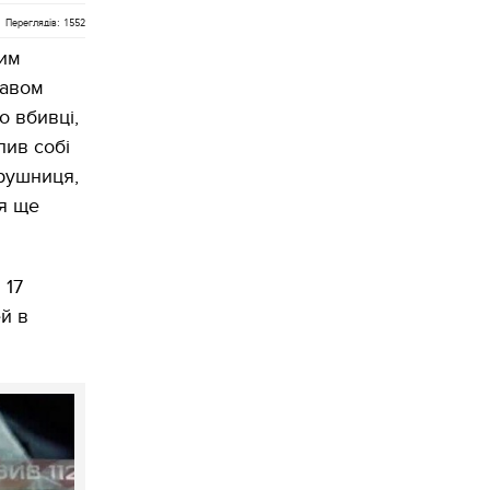
Переглядів: 1552
вим
лавом
о вбивці,
лив собі
 рушниця,
ся ще
 17
й в