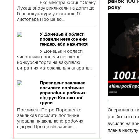
ранок 1001
Екс-міністра юстиції Олену
року
Лукаш знову викликали на допит до
Генпрокуратури у вівторок, 17
листопада Про це во...
У Донецькій області
провели незаконний
тендер, аби нажитися
У Донецькій області
чиновники провели незаконні
конкурсні торги на закупівлю
витратних матеріалів для апаратів...
Президент закликає
посилити політичне
управління робочих
підгруп Контактної
.
групи
Президент Петро Порошенко
Оперативна ін
закликав посилити політичне
російського 
управління діяльністю робочих
зусилля на зр
підгруп Про це він заявив ...
планів наступ
потенціалу. З 