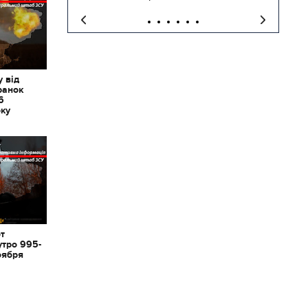
 від
ранок
6
оку
от
утро 995-
оября