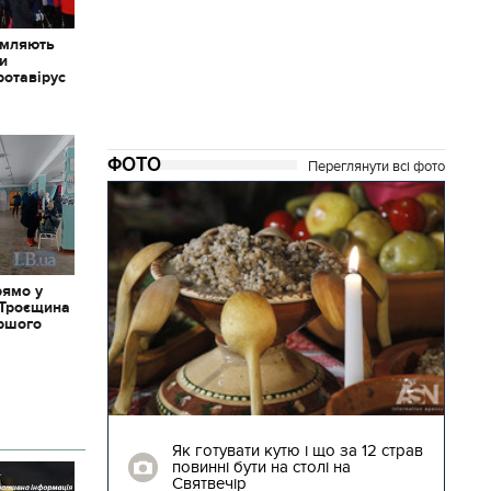
омляють
ки
ротавірус
ФОТО
Переглянути всі фото
рямо у
 Троєщина
іршого
04.01.2018 | 17:16
ють
Як готувати кутю і що за 12 страв
"Сторожова
повинні бути на столі на
Святвечір