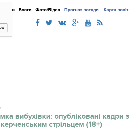
Новини
Блоги
Фото/Відео
Прогноз погоди
Докладно
Новини
Карта повіт
Iнте
low
мка вибухівки: опубліковані кадри 
керченським стрільцем (18+)