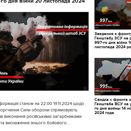
-го дня війни 20 листопада 2024
Зведення з фронту
Генштабу ЗСУ на 
997-го дня війни 1
листопада 2024 р
Сводка с фронта 
формація станом на 22.00 19.11.2024 щодо
Генштаба ВСУ на 
го дня войны 14 н
вторгнення Сили оборони спрямовують
2024 года
ив виконання російськими загарбниками
у та виснаження їхнього бойового
початку доби відбулося 130 бойових