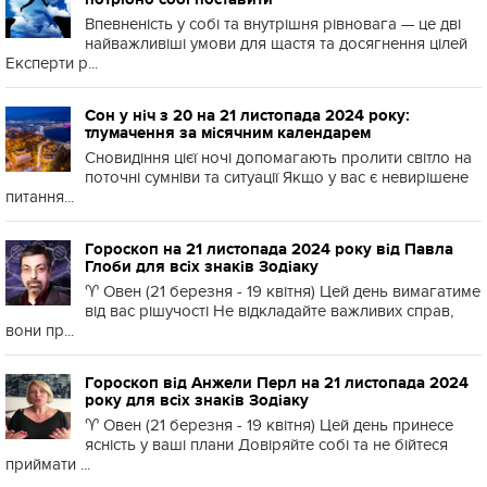
Впевненість у собі та внутрішня рівновага — це дві
найважливіші умови для щастя та досягнення цілей
Експерти р...
Сон у ніч з 20 на 21 листопада 2024 року:
тлумачення за місячним календарем
Сновидіння цієї ночі допомагають пролити світло на
поточні сумніви та ситуації Якщо у вас є невирішене
питання...
Гороскоп на 21 листопада 2024 року від Павла
Глоби для всіх знаків Зодіаку
♈️ Овен (21 березня - 19 квітня) Цей день вимагатиме
від вас рішучості Не відкладайте важливих справ,
вони пр...
Гороскоп від Анжели Перл на 21 листопада 2024
року для всіх знаків Зодіаку
♈️ Овен (21 березня - 19 квітня) Цей день принесе
ясність у ваші плани Довіряйте собі та не бійтеся
приймати ...