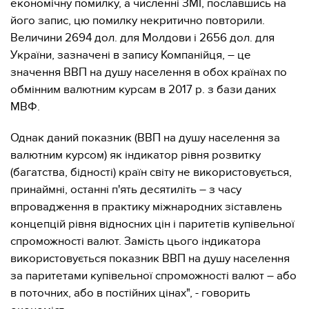
економічну помилку, а численні ЗМІ, пославшись на
його запис, цю помилку некритично повторили.
Величини 2694 дол. для Молдови і 2656 дол. для
України, зазначені в запису Компанійця, – це
значення ВВП на душу населення в обох країнах по
обмінним валютним курсам в 2017 р. з бази даних
МВФ.
Однак даний показник (ВВП на душу населення за
валютним курсом) як індикатор рівня розвитку
(багатства, бідності) країн світу не використовується,
принаймні, останні п'ять десятиліть – з часу
впровадження в практику міжнародних зіставлень
концепцій рівня відносних цін і паритетів купівельної
спроможності валют. Замість цього індикатора
використовується показник ВВП на душу населення
за паритетами купівельної спроможності валют – або
в поточних, або в постійних цінах", - говорить