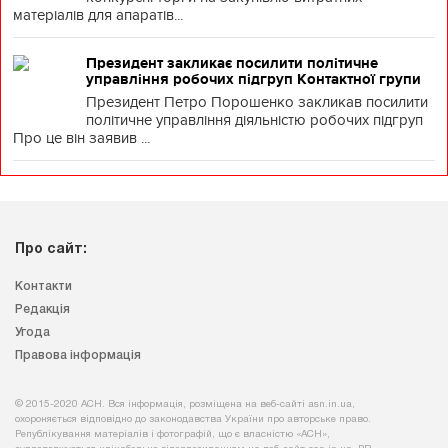
матеріалів для апаратів...
Президент закликає посилити політичне
управління робочих підгруп Контактної групи
Президент Петро Порошенко закликав посилити
політичне управління діяльністю робочих підгруп
Про це він заявив ...
Про сайт:
Контакти
Редакція
Угода
Правова інформація
© 2015-2020 АСН. Вся інформація, розміщена на веб-сайті asn.in.ua,
охороняється відповідно до законодавства України про авторське право.
Републікування матеріалів і фотографій, що є власністю «АСН»,