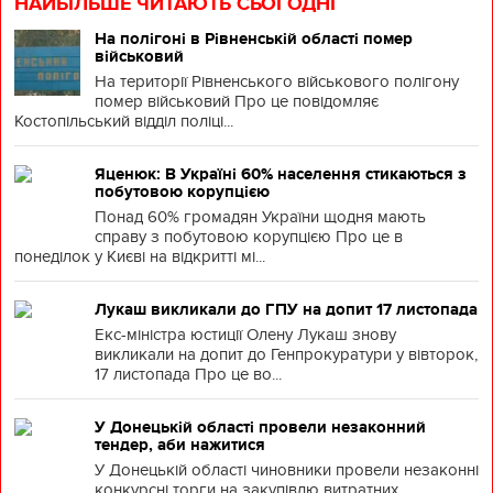
НАЙБІЛЬШЕ ЧИТАЮТЬ СЬОГОДНІ
На полігоні в Рівненській області помер
військовий
На території Рівненського військового полігону
помер військовий Про це повідомляє
Костопільський відділ поліці...
Яценюк: В Україні 60% населення стикаються з
побутовою корупцією
Понад 60% громадян України щодня мають
справу з побутовою корупцією Про це в
понеділок у Києві на відкритті мі...
Лукаш викликали до ГПУ на допит 17 листопада
Екс-міністра юстиції Олену Лукаш знову
викликали на допит до Генпрокуратури у вівторок,
17 листопада Про це во...
У Донецькій області провели незаконний
тендер, аби нажитися
У Донецькій області чиновники провели незаконні
конкурсні торги на закупівлю витратних