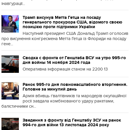
інавгурації...
Трамп висунув Метта Гетца на посаду
генерального прокурора США, відомого своєю
позицією проти підтримки України
Наступний президент США Дональд Трамп оголосив
про висунення конгресмена Метта Гетца із Флориди на посаду
гене...
Сводка с фронта от Генштаба ВСУ на утро 995-го
дня войны 14 ноября 2024 года
Оперативна інформація станом на 2200 13
Ранок 995-го дня повномасштабного вторгнення.
Головне за минулий день
Армія вбивць ґвалтівників та мародерів окупаційної
росії завдала комбінованого удару ракетами,
балістичними сн...
Зведення з фронту від Генштабу ЗСУ на ранок
994-го дня війни 13 листопада 2024 року