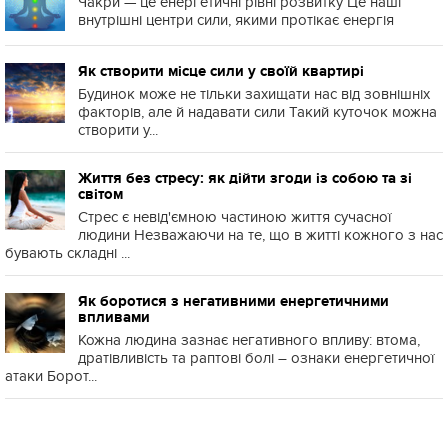
Чакри — це енергетичні рівні розвитку Це наші
внутрішні центри сили, якими протікає енергія
Як створити місце сили у своїй квартирі
Будинок може не тільки захищати нас від зовнішніх
факторів, але й надавати сили Такий куточок можна
створити у...
Життя без стресу: як дійти згоди із собою та зі
світом
Стрес є невід'ємною частиною життя сучасної
людини Незважаючи на те, що в житті кожного з нас
бувають складні ...
Як боротися з негативними енергетичними
впливами
Кожна людина зазнає негативного впливу: втома,
дратівливість та раптові болі – ознаки енергетичної
атаки Борот...