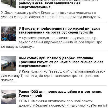
району Києва, який залишився без
енергопостачання
У Деснянському районі Києва для підтримки мешканців в
умовах складної ситуації з теплопостачанням функціонують...
У Буковель повідомляють про масові випадки
захворювання на ротавірус серед туристів
У Буковелі фіксують численні повідомлення про
захворювання відпочивальників на ротавірус Про
це пишуть користу...
Ями копатимуть прямо у дворах. Столична
Троєщина готується до найгіршого сценарію без
енергопостачання
У Києві фактично "завершили" опалювальний сезон
для масиву Троєщина, бо єдина теплоелектроцентраль, що
живила ...
Ранок 1002 дня повномасштабного вторгнення.
Головні події
США і Німеччина оголосили про нові пакети
допомоги Україні, посилюючи підтримку країни на тлі