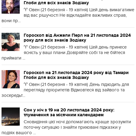
Глоби для всіх знаків Зодіаку
♈️ Овен (21 березня - 19 квітня) Цей день вимагатиме
від вас рішучості Не відкладайте важливих справ,
вони пр...
Гороскоп від Анжели Перл на 21 листопада 2024
року для всіх знаків Зодіаку
♈️ Овен (21 березня - 19 квітня) Цей день принесе
ясність у ваші плани Довіряйте собі та не бійтеся
приймати ...
Гороскоп на 21 листопада 2024 року від Тамари
Глоби для всіх знаків Зодіаку
♈️ Овен (21 березня - 19 квітня) День підходить для
перегляду пріоритетів Відмовтеся від зайвого та
зосередьт...
Сон у ніч з 19 на 20 листопада 2024 року:
тлумачення за місячним календарем
Сновидіння цієї ночі допомагають краще зрозуміти
поточну ситуацію і знайти приховані підказки у
подіях вашого ...