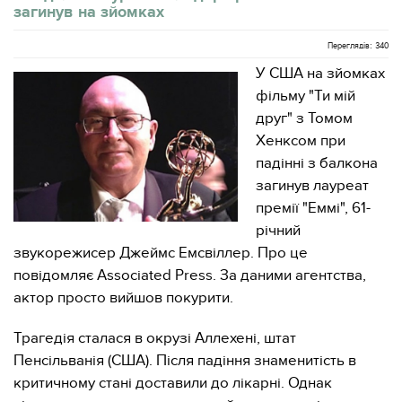
загинув на зйомках
Переглядів: 340
У США на зйомках
фільму "Ти мій
друг" з Томом
Хенксом при
падінні з балкона
загинув лауреат
премії "Еммі", 61-
річний
звукорежисер Джеймс Емсвіллер. Про це
повідомляє Associated Press. За даними агентства,
актор просто вийшов покурити.
Трагедія сталася в окрузі Аллехені, штат
Пенсільванія (США). Після падіння знаменитість в
критичному стані доставили до лікарні. Однак