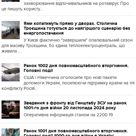
захворювання відпочивальників на ротавірус Про
це пишуть користу...
Ями копатимуть прямо у дворах. Столична
Троєщина готується до найгіршого сценарію без
енергопостачання
У Києві фактично "завершили" опалювальний сезон
для масиву Троєщина, бо єдина теплоелектроцентраль, що
живила ...
Ранок 1002 дня повномасштабного вторгнення.
Головні події
США і Німеччина оголосили про нові пакети
допомоги Україні, посилюючи підтримку країни на тлі
конфлікту Росій...
Зведення з фронту від Генштабу ЗСУ на ранок
1001-го дня війни 20 листопада 2024 року
Оперативна інформація станом на 2200 19
Ранок 1001 дня повномасштабного вторгнення.
Головні події 1000-го дня війни в Україні