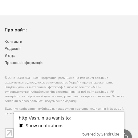
Про сайт:
Контакти
Редакція
Угода
Правова інформація
© 2015-2020 АСН. Вся інформація, розміщена на веб-сайті asn.in.ua,
охороняється відповідно до законодавства України про авторське право.
Републікування матеріалів і фотографій, що є власністю «АСН»,
супроводжується клікабельно гіперпосиланням на веб-сайт asn.іn.ua. PR -
матеріали, які відзначені цим знаком, розміщені на правах реклами. За зміст
реклами відповідальність несуть рекламодавці.
Будь-яке копiювання, публiкацiя, передрук чи наступне поширення iнформацiї,
що мiстить посилання на
«Iнтерфакс-Україна»
, суворо забороняється.
http://asn.in.ua wants to:
Show notifications
Powered by SendPulse