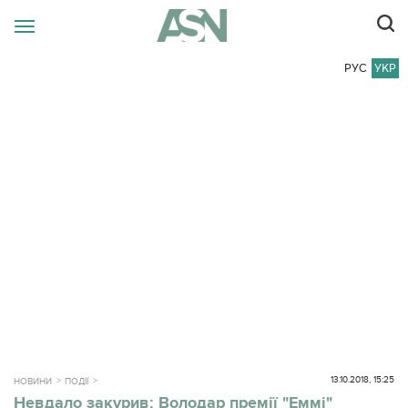
РУС
УКР
13.10.2018, 15:25
НОВИНИ
ПОДІЇ
Невдало закурив: Володар премії "Еммі"