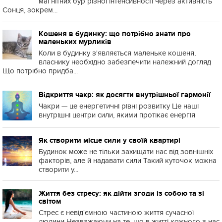
магнітних бур різної інтенсивності через активність
Сонця, зокрем...
Кошеня в будинку: що потрібно знати про
маленьких мурликів
Коли в будинку з'являється маленьке кошеня,
власнику необхідно забезпечити належний догляд
Що потрібно придба...
Відкриття чакр: як досягти внутрішньої гармонії
Чакри — це енергетичні рівні розвитку Це наші
внутрішні центри сили, якими протікає енергія
Як створити місце сили у своїй квартирі
Будинок може не тільки захищати нас від зовнішніх
факторів, але й надавати сили Такий куточок можна
створити у...
Життя без стресу: як дійти згоди із собою та зі
світом
Стрес є невід'ємною частиною життя сучасної
людини Незважаючи на те, що в житті кожного з нас