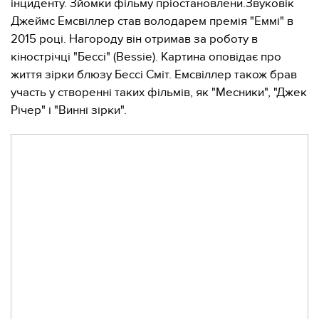
інциденту. Зйомки фільму пріостановлени.Звуковік
Джеймс Емсвіллер став володарем премія "Еммі" в
2015 році. Нагороду він отримав за роботу в
кінострічці "Бессі" (Bessie). Картина оповідає про
життя зірки блюзу Бессі Сміт. Емсвіллер також брав
участь у створенні таких фільмів, як "Месники", "Джек
Річер" і "Винні зірки".