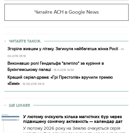
Читайте АСН в Google News
ЧИТАЙТЕ ТАКОЖ.
Згоріла живцем у літаку. Загинула найбагатша жінка Росії
- 01-
04-2019 06:18
Виконавцю ролі Гендальфа "влетіло" за куріння в
Букінгемському палаці
- 16-11-2018 19:58
Кращий серіал-драма: «Грі Престолів» вручили премію
«Еммі»
- 18-09-2018 09:13
ЩЕ ЦІКАВЕ
У лютому очікують кілька магнітних бур через
підвищену сонячну активність — календар дат
У лютому 2026 року на Землю очікується серія