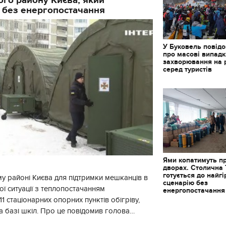
 без енергопостачання
У Буковель повід
про масові випад
захворювання на 
серед туристів
Ями копатимуть п
дворах. Столична
готується до найг
у районі Києва для підтримки мешканців в
сценарію без
ї ситуації з теплопостачанням
енергопостачання
1 стаціонарних опорних пунктів обігріву,
а базі шкіл. Про це повідомив голова
йонної в місті Києві державної ад