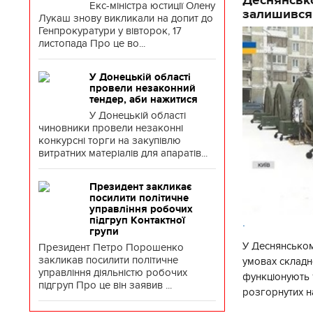
Екс-міністра юстиції Олену
залишився
Лукаш знову викликали на допит до
Генпрокуратури у вівторок, 17
листопада Про це во...
У Донецькій області
провели незаконний
тендер, аби нажитися
У Донецькій області
чиновники провели незаконні
конкурсні торги на закупівлю
витратних матеріалів для апаратів...
Президент закликає
посилити політичне
управління робочих
підгруп Контактної
.
групи
У Деснянськом
Президент Петро Порошенко
закликав посилити політичне
умовах складно
управління діяльністю робочих
функціонують 1
підгруп Про це він заявив ...
розгорнутих н
Деснянської ра