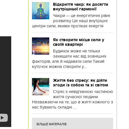
Відкриття чакр: як досягти
внутрішньої гармонії
Чакри — це енергетичні рівні
розвитку Це наші внутрішні
центри сили, якими протікає енергія
Як створити місце сили у
своїй квартирі
Будинок може не тільки
захищати нас від зовнішніх
факторів, але й надавати сили Такий
куточок можна створити у....
Життя без стресу: як дійти
згоди із собою та зі світом
Стрес є невід'ємною частиною
життя сучасної людини
Незважаючи на те, що в житті кожного з
нас бувають складні ....
БІЛЬШЕ МАТЕРІАЛІВ