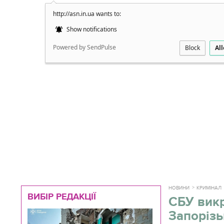
http://asn.in.ua wants to:
Докладно
Show notifications
Powered by SendPulse
Block
Al
НОВИНИ
КРИМІНАЛ
ВИБІР РЕДАКЦІЇ
СБУ викр
Запорізь