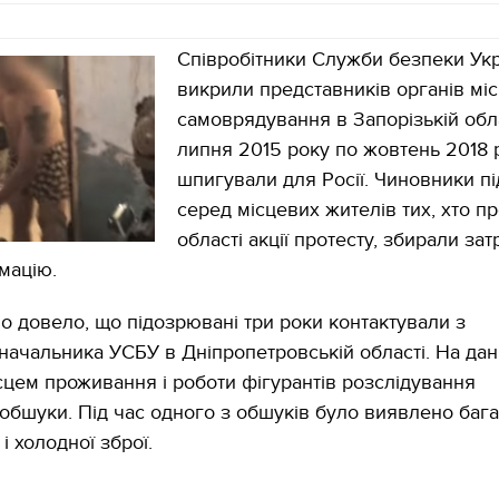
Співробітники Служби безпеки Укр
викрили представників органів мі
самоврядування в Запорізькій облас
липня 2015 року по жовтень 2018 
шпигували для Росії. Чиновники п
серед місцевих жителів тих, хто п
області акції протесту, збирали за
рмацію.
во довело, що підозрювані три роки контактували з
начальника УСБУ в Дніпропетровській області. На да
сцем проживання і роботи фігурантів розслідування
обшуки. Під час одного з обшуків було виявлено бага
і холодної зброї.