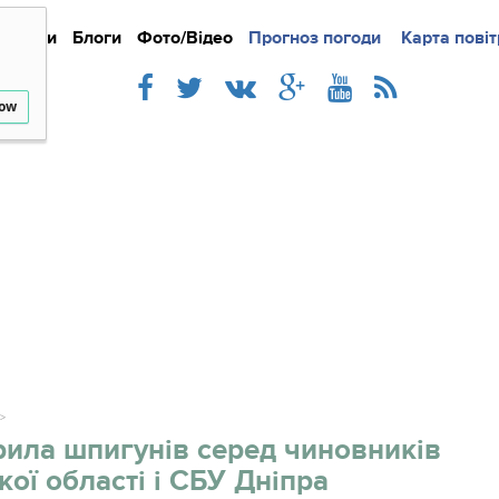
Новини
Блоги
Фото/Відео
Прогноз погоди
Докладно
Новини
Карта повіт
Iнте
low
ила шпигунів серед чиновників
кої області і СБУ Дніпра