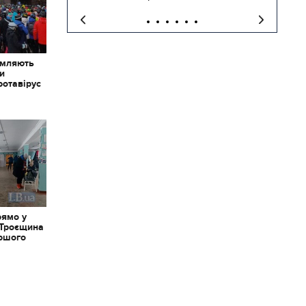
омляють
ки
ротавірус
рямо у
 Троєщина
іршого