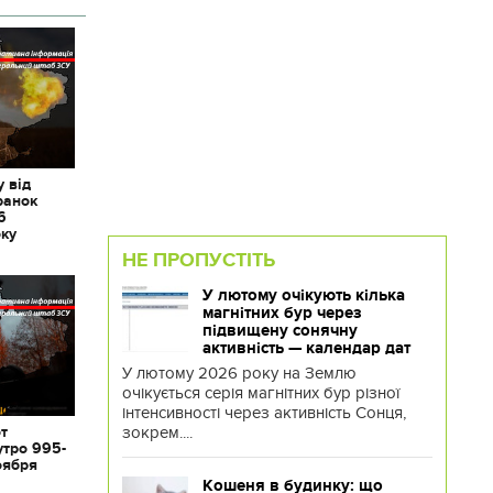
 від
ранок
6
оку
НЕ ПРОПУСТІТЬ
У лютому очікують кілька
магнітних бур через
підвищену сонячну
активність — календар дат
У лютому 2026 року на Землю
очікується серія магнітних бур різної
інтенсивності через активність Сонця,
зокрем....
от
утро 995-
оября
Кошеня в будинку: що