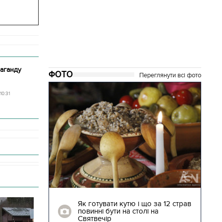
аганду
ФОТО
Переглянути всі фото
10:31
04.01.2018 | 17:16
ють
Як готувати кутю і що за 12 страв
"Сторожова
повинні бути на столі на
Святвечір