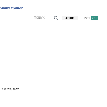
ряних тривог
рв`ю
Блоги
Думки
Фото/Відео
Прогноз погоди
РУС
УКР
АРХІВ
12.10.2018, 20:57