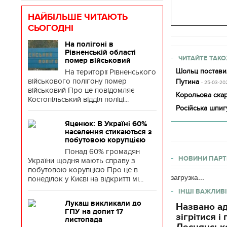
НАЙБІЛЬШЕ ЧИТАЮТЬ
СЬОГОДНІ
На полігоні в
Рівненській області
ЧИТАЙТЕ ТАКО
помер військовий
Шольц постави
На території Рівненського
військового полігону помер
Путина
- 25-03-20
військовий Про це повідомляє
Корольова скар
Костопільський відділ поліці...
Російська шпиг
Яценюк: В Україні 60%
населення стикаються з
побутовою корупцією
Понад 60% громадян
НОВИНИ ПАРТ
України щодня мають справу з
побутовою корупцією Про це в
загрузка...
понеділок у Києві на відкритті мі...
ІНШІ ВАЖЛИВІ
Лукаш викликали до
Названо ад
ГПУ на допит 17
зігрітися 
листопада
Деснянсько