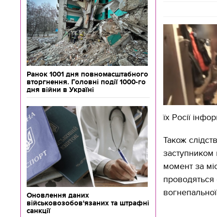
Ранок 1001 дня повномасштабного
вторгнення. Головні події 1000-го
дня війни в Україні
їх Росії інфо
Також слідст
заступником 
момент за мі
проводяться 
вогнепальної 
Оновлення даних
військовозобов'язаних та штрафні
санкції