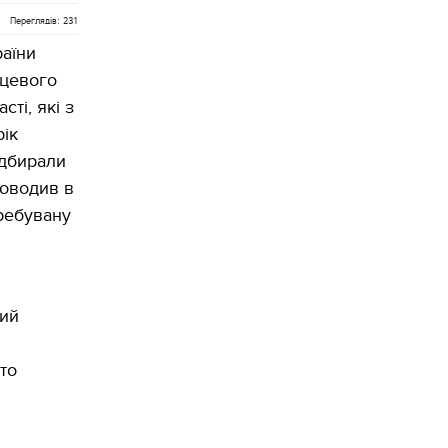
Переглядів: 231
аїни
сцевого
ті, які з
рік
ідбирали
роводив в
требувану
ний
то