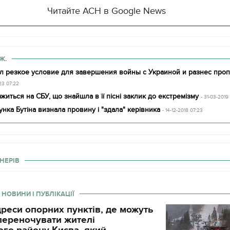
Читайте АСН в Google News
Ж.
л резкое условие для завершения войны с Украиной и разнес проп
23 07:22
житься на СБУ, що знайшла в її пісні заклик до екстремізму
- 31-03-2019 
унка Бутіна визнала провину і "здала" керівника
- 14-12-2018 07:23
НЕРІВ
 НОВИНИ І ПУБЛІКАЦІЇ
11.10.2017 | 16:22
реси опорних пунктів, де можуть
Часи Русі: як вигляда
декорації до фільму 
і переночувати жителі
застава"
го району Києва, який