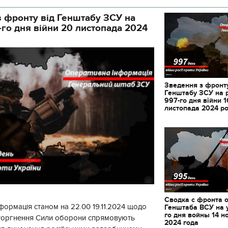
 фронту від Генштабу ЗСУ на
-го дня війни 20 листопада 2024
Зведення з фронту
Генштабу ЗСУ на 
997-го дня війни 1
листопада 2024 р
Сводка с фронта 
формація станом на 22.00 19.11.2024 щодо
Генштаба ВСУ на 
го дня войны 14 н
вторгнення Сили оборони спрямовують
2024 года