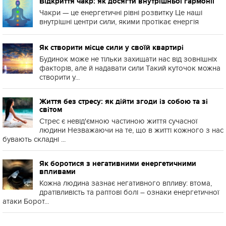
Відкриття чакр: як досягти внутрішньої гармонії
Чакри — це енергетичні рівні розвитку Це наші
внутрішні центри сили, якими протікає енергія
Як створити місце сили у своїй квартирі
Будинок може не тільки захищати нас від зовнішніх
факторів, але й надавати сили Такий куточок можна
створити у...
Життя без стресу: як дійти згоди із собою та зі
світом
Стрес є невід'ємною частиною життя сучасної
людини Незважаючи на те, що в житті кожного з нас
бувають складні ...
Як боротися з негативними енергетичними
впливами
Кожна людина зазнає негативного впливу: втома,
дратівливість та раптові болі – ознаки енергетичної
атаки Борот...