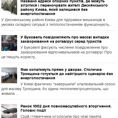
Названо адреси опорних пунктів, де можуть
зігрітися і переночувати жителі Деснянського
району Києва, який залишився без
енергопостачання
У Деснянському районі Києва для підтримки мешканців в
умовах складної ситуації з теплопостачанням функціонують...
У Буковель повідомляють про масові випадки
захворювання на ротавірус серед туристів
У Буковелі фіксують численні повідомлення про
захворювання відпочивальників на ротавірус Про
це пишуть користу...
Ями копатимуть прямо у дворах. Столична
Троєщина готується до найгіршого сценарію без
енергопостачання
У Києві фактично "завершили" опалювальний сезон
для масиву Троєщина, бо єдина теплоелектроцентраль, що
живила ...
Ранок 1002 дня повномасштабного вторгнення.
Головні події
США і Німеччина оголосили про нові пакети