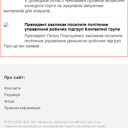
У Донецькій області чиновники провели незаконні
конкурсні торги на закупівлю витратних
матеріалів для апаратів...
Президент закликає посилити політичне
управління робочих підгруп Контактної групи
Президент Петро Порошенко закликав посилити
політичне управління діяльністю робочих підгруп
Про це він заявив ...
Про сайт:
Контакти
Редакція
Угода
Правова інформація
© 2015-2020 АСН. Вся інформація, розміщена на веб-сайті asn.in.ua,
охороняється відповідно до законодавства України про авторське право.