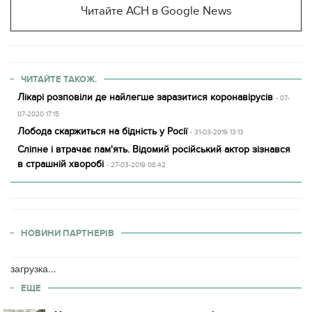
Читайте АСН в Google News
ЧИТАЙТЕ ТАКОЖ.
Лікарі розповіли де найлегше заразитися коронавірусів
- 07-
07-2020 17:15
Лобода скаржиться на бідність у Росії
- 31-03-2019 13:13
Сліпне і втрачає пам'ять. Відомий російський актор зізнався
в страшній хворобі
- 27-03-2019 08:42
НОВИНИ ПАРТНЕРІВ
загрузка...
ЕЩЕ