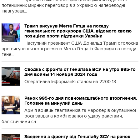
потенційних мирних переговорів з Україною напередодні
інавгурації...
Трамп висунув Метта Гетца на посаду
генерального прокурора США, відомого своєю
позицією проти підтримки України
Наступний президент США Дональд Трамп оголосив
про висунення конгресмена Метта Гетца із Флориди на посаду
гене...
Сводка с фронта от Генштаба ВСУ на утро 995-го
дня войны 14 ноября 2024 года
Оперативна інформація станом на 2200 13
Ранок 995-го дня повномасштабного вторгнення.
Головне за минулий день
Армія вбивць ґвалтівників та мародерів окупаційної
росії завдала комбінованого удару ракетами,
балістичними сн...
Зведення з фронту від Генштабу ЗСУ на ранок