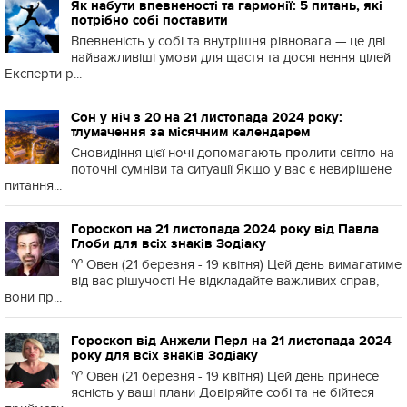
Як набути впевненості та гармонії: 5 питань, які
потрібно собі поставити
Впевненість у собі та внутрішня рівновага — це дві
найважливіші умови для щастя та досягнення цілей
Експерти р...
Сон у ніч з 20 на 21 листопада 2024 року:
тлумачення за місячним календарем
Сновидіння цієї ночі допомагають пролити світло на
поточні сумніви та ситуації Якщо у вас є невирішене
питання...
Гороскоп на 21 листопада 2024 року від Павла
Глоби для всіх знаків Зодіаку
♈️ Овен (21 березня - 19 квітня) Цей день вимагатиме
від вас рішучості Не відкладайте важливих справ,
вони пр...
Гороскоп від Анжели Перл на 21 листопада 2024
року для всіх знаків Зодіаку
♈️ Овен (21 березня - 19 квітня) Цей день принесе
ясність у ваші плани Довіряйте собі та не бійтеся