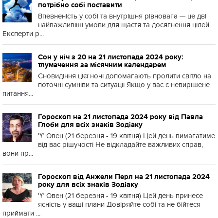
потрібно собі поставити
Впевненість у собі та внутрішня рівновага — це дві
найважливіші умови для щастя та досягнення цілей
Експерти р...
Сон у ніч з 20 на 21 листопада 2024 року:
тлумачення за місячним календарем
Сновидіння цієї ночі допомагають пролити світло на
поточні сумніви та ситуації Якщо у вас є невирішене
питання...
Гороскоп на 21 листопада 2024 року від Павла
Глоби для всіх знаків Зодіаку
♈️ Овен (21 березня - 19 квітня) Цей день вимагатиме
від вас рішучості Не відкладайте важливих справ,
вони пр...
Гороскоп від Анжели Перл на 21 листопада 2024
року для всіх знаків Зодіаку
♈️ Овен (21 березня - 19 квітня) Цей день принесе
ясність у ваші плани Довіряйте собі та не бійтеся
приймати ...