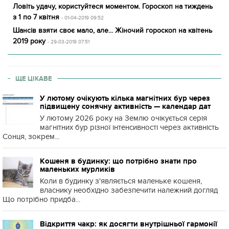
Ловіть удачу, користуйтеся моментом. Гороскоп на тиждень
з 1 по 7 квітня
- 01-04-2019 09:52
Шансів взяти своє мало, але... Жіночий гороскоп на квітень
2019 року
- 29-03-2019 07:51
ЩЕ ЦІКАВЕ
У лютому очікують кілька магнітних бур через
підвищену сонячну активність — календар дат
У лютому 2026 року на Землю очікується серія
магнітних бур різної інтенсивності через активність
Сонця, зокрем...
Кошеня в будинку: що потрібно знати про
маленьких мурликів
Коли в будинку з'являється маленьке кошеня,
власнику необхідно забезпечити належний догляд
Що потрібно придба...
Відкриття чакр: як досягти внутрішньої гармонії