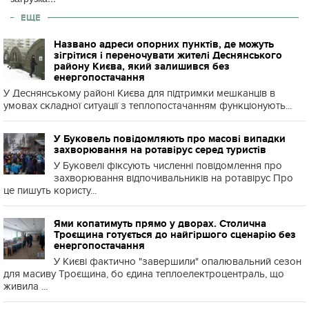
ЕЩЕ
Названо адреси опорних пунктів, де можуть
зігрітися і переночувати жителі Деснянського
району Києва, який залишився без
енергопостачання
У Деснянському районі Києва для підтримки мешканців в
умовах складної ситуації з теплопостачанням функціонують...
У Буковель повідомляють про масові випадки
захворювання на ротавірус серед туристів
У Буковелі фіксують численні повідомлення про
захворювання відпочивальників на ротавірус Про
це пишуть користу...
Ями копатимуть прямо у дворах. Столична
Троєщина готується до найгіршого сценарію без
енергопостачання
У Києві фактично "завершили" опалювальний сезон
для масиву Троєщина, бо єдина теплоелектроцентраль, що
живила ...