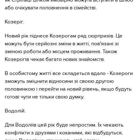
як Стрільці цілком ймовірно можуть вступити в шлюб
або очікувати поповнення в сімействі.
Козеріг.
Новий рік піднесе Козерогам ряд сюрпризів. Це
можуть бути серйозні зміни в житті, пов'язані зі
зміною роботи або місцем проживання. Також
Козерогів чекає багато нових знайомств.
В особистому житті все складеться вдало - Козероги
зможуть зміцнити відносини зі своєю другою
половинкою і перейти на новий рівень, якщо будуть
готові чути не тільки свою думку.
Водолій.
Для Водоліїв цей рік буде непростим. Їх чекають
конфлікти з друзями і коханими, які відбудуться,