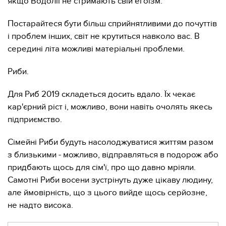
якщо Водолії не стримають свій егоїзм.
Постарайтеся бути більш сприйнятливими до почуттів
і проблем інших, світ не крутиться навколо вас. В
середині літа можливі матеріальні проблеми.
Риби.
Для Риб 2019 складеться досить вдало. Їх чекає
кар'єрний ріст і, можливо, вони навіть очолять якесь
підприємство.
Сімейні Риби будуть насолоджуватися життям разом
з близькими - можливо, відправляться в подорож або
придбають щось для сім'ї, про що давно мріяли.
Самотні Риби восени зустрінуть дуже цікаву людину,
але ймовірність, що з цього вийде щось серйозне,
не надто висока.