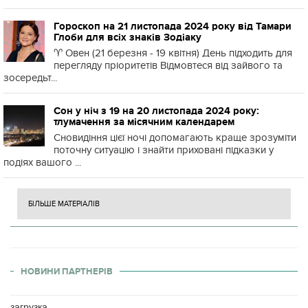
Гороскоп на 21 листопада 2024 року від Тамари
Глоби для всіх знаків Зодіаку
♈️ Овен (21 березня - 19 квітня) День підходить для
перегляду пріоритетів Відмовтеся від зайвого та
зосередьт...
Сон у ніч з 19 на 20 листопада 2024 року:
тлумачення за місячним календарем
Сновидіння цієї ночі допомагають краще зрозуміти
поточну ситуацію і знайти приховані підказки у
подіях вашого ...
БІЛЬШЕ МАТЕРІАЛІВ
НОВИНИ ПАРТНЕРІВ
загрузка...