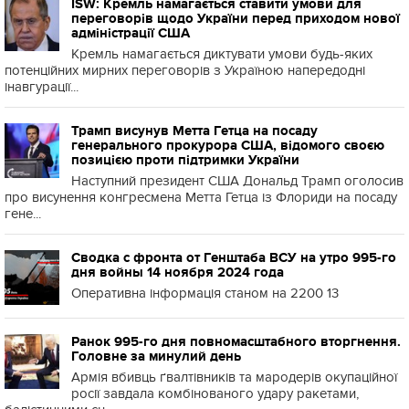
ISW: Кремль намагається ставити умови для
переговорів щодо України перед приходом нової
адміністрації США
Кремль намагається диктувати умови будь-яких
потенційних мирних переговорів з Україною напередодні
інавгурації...
Трамп висунув Метта Гетца на посаду
генерального прокурора США, відомого своєю
позицією проти підтримки України
Наступний президент США Дональд Трамп оголосив
про висунення конгресмена Метта Гетца із Флориди на посаду
гене...
Сводка с фронта от Генштаба ВСУ на утро 995-го
дня войны 14 ноября 2024 года
Оперативна інформація станом на 2200 13
Ранок 995-го дня повномасштабного вторгнення.
Головне за минулий день
Армія вбивць ґвалтівників та мародерів окупаційної
росії завдала комбінованого удару ракетами,