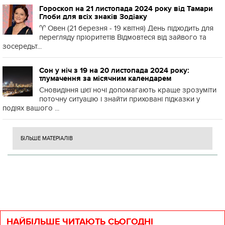
Гороскоп на 21 листопада 2024 року від Тамари
Глоби для всіх знаків Зодіаку
♈️ Овен (21 березня - 19 квітня) День підходить для
перегляду пріоритетів Відмовтеся від зайвого та
зосередьт...
Сон у ніч з 19 на 20 листопада 2024 року:
тлумачення за місячним календарем
Сновидіння цієї ночі допомагають краще зрозуміти
поточну ситуацію і знайти приховані підказки у
подіях вашого ...
БІЛЬШЕ МАТЕРІАЛІВ
НАЙБІЛЬШЕ ЧИТАЮТЬ СЬОГОДНІ