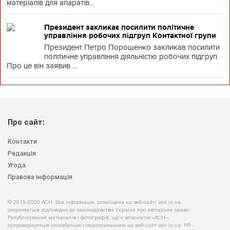
матеріалів для апаратів...
Президент закликає посилити політичне
управління робочих підгруп Контактної групи
Президент Петро Порошенко закликав посилити
політичне управління діяльністю робочих підгруп
Про це він заявив ...
Про сайт:
Контакти
Редакція
Угода
Правова інформація
© 2015-2020 АСН. Вся інформація, розміщена на веб-сайті asn.in.ua,
охороняється відповідно до законодавства України про авторське право.
Републікування матеріалів і фотографій, що є власністю «АСН»,
супроводжується клікабельно гіперпосиланням на веб-сайт asn.іn.ua. PR -