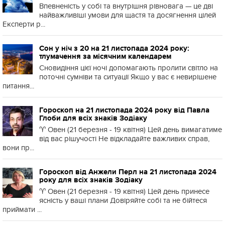
Впевненість у собі та внутрішня рівновага — це дві
найважливіші умови для щастя та досягнення цілей
Експерти р...
Сон у ніч з 20 на 21 листопада 2024 року:
тлумачення за місячним календарем
Сновидіння цієї ночі допомагають пролити світло на
поточні сумніви та ситуації Якщо у вас є невирішене
питання...
Гороскоп на 21 листопада 2024 року від Павла
Глоби для всіх знаків Зодіаку
♈️ Овен (21 березня - 19 квітня) Цей день вимагатиме
від вас рішучості Не відкладайте важливих справ,
вони пр...
Гороскоп від Анжели Перл на 21 листопада 2024
року для всіх знаків Зодіаку
♈️ Овен (21 березня - 19 квітня) Цей день принесе
ясність у ваші плани Довіряйте собі та не бійтеся
приймати ...