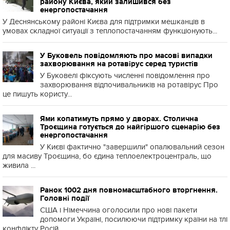
району Києва, який залишився без
енергопостачання
У Деснянському районі Києва для підтримки мешканців в
умовах складної ситуації з теплопостачанням функціонують...
У Буковель повідомляють про масові випадки
захворювання на ротавірус серед туристів
У Буковелі фіксують численні повідомлення про
захворювання відпочивальників на ротавірус Про
це пишуть користу...
Ями копатимуть прямо у дворах. Столична
Троєщина готується до найгіршого сценарію без
енергопостачання
У Києві фактично "завершили" опалювальний сезон
для масиву Троєщина, бо єдина теплоелектроцентраль, що
живила ...
Ранок 1002 дня повномасштабного вторгнення.
Головні події
США і Німеччина оголосили про нові пакети
допомоги Україні, посилюючи підтримку країни на тлі
конфлікту Росій...