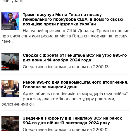
інавгурації...
Трамп висунув Метта Гетца на посаду
генерального прокурора США, відомого своєю
позицією проти підтримки України
Наступний президент США Дональд Трамп оголосив
про висунення конгресмена Метта Гетца із Флориди на посаду
гене...
Сводка с фронта от Генштаба ВСУ на утро 995-го
дня войны 14 ноября 2024 года
Оперативна інформація станом на 2200 13
Ранок 995-го дня повномасштабного вторгнення.
Головне за минулий день
Армія вбивць ґвалтівників та мародерів окупаційної
росії завдала комбінованого удару ракетами,
балістичними сн...
Зведення з фронту від Генштабу ЗСУ на ранок
994-го дня війни 13 листопада 2024 року
Оперативна інформація станом на 2200 12