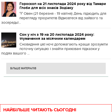
Гороскоп на 21 листопада 2024 року від Тамари
Глоби для всіх знаків Зодіаку
♈️ Овен (21 березня - 19 квітня) День підходить для
перегляду пріоритетів Відмовтеся від зайвого та
зосередьт...
Сон у ніч з 19 на 20 листопада 2024 року:
тлумачення за місячним календарем
Сновидіння цієї ночі допомагають краще зрозуміти
поточну ситуацію і знайти приховані підказки у
подіях вашого ...
БІЛЬШЕ МАТЕРІАЛІВ
НАЙБІЛЬШЕ ЧИТАЮТЬ СЬОГОДНІ