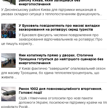
району Києва, який залишився без
енергопостачання
У Деснянському районі Києва для підтримки мешканців в
умовах складної ситуації з теплопостачанням функціонують...
У Буковель повідомляють про масові випадки
захворювання на ротавірус серед туристів
У Буковелі фіксують численні повідомлення про
захворювання відпочивальників на ротавірус Про
це пишуть користу...
Ями копатимуть прямо у дворах. Столична
Троєщина готується до найгіршого сценарію без
енергопостачання
У Києві фактично "завершили" опалювальний сезон
для масиву Троєщина, бо єдина теплоелектроцентраль, що
живила ...
Ранок 1002 дня повномасштабного вторгнення.
Головні події
США і Німеччина оголосили про нові пакети
допомоги Україні, посилюючи підтримку країни на тлі
конфлікту Росій...