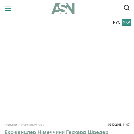
РУС
УКР
06.10.2018, 14:07
НОВИНИ
СУСПІЛЬСТВО
Екс-канцлер Німеччини Герхард Шредер