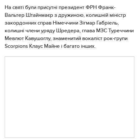
На святі були присутні президент ФРН Франк-
Вальтер Штайнмаєр з дружиною, колишній міністр
закордонних справ Німеччини Зігмар Габріель,
колишні члени уряду Шредера, глава МЗС Туреччини
Мевлют Кавушоглу, знаменитий вокаліст рок-групи
Scorpions Клаус Майне і багато інших.