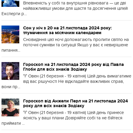
Впевненість у собі та внутрішня рівновага — це дві
найважливіші умови для щастя та досягнення цілей
Експерти р...
Сон у ніч з 20 на 21 листопада 2024 року:
тлумачення за місячним календарем
Сновидіння цієї ночі допомагають пролити світло на
поточні сумніви та ситуації Якщо у вас є невирішене
питання...
Гороскоп на 21 листопада 2024 року від Павла
Глоби для всіх знаків Зодіаку
♈️ Овен (21 березня - 19 квітня) Цей день вимагатиме
від вас рішучості Не відкладайте важливих справ,
вони пр...
Гороскоп від Анжели Перл на 21 листопада 2024
року для всіх знаків Зодіаку
♈️ Овен (21 березня - 19 квітня) Цей день принесе
ясність у ваші плани Довіряйте собі та не бійтеся
приймати ...