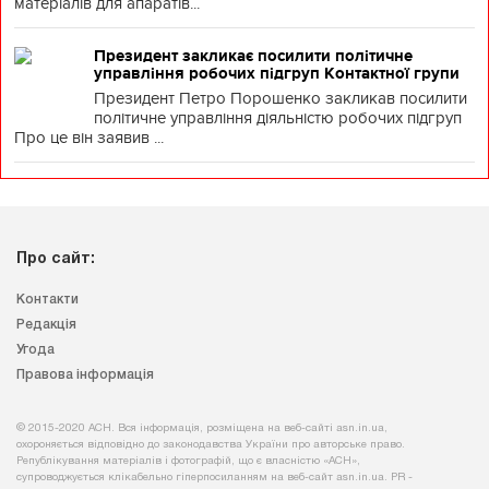
матеріалів для апаратів...
Президент закликає посилити політичне
управління робочих підгруп Контактної групи
Президент Петро Порошенко закликав посилити
політичне управління діяльністю робочих підгруп
Про це він заявив ...
Про сайт:
Контакти
Редакція
Угода
Правова інформація
© 2015-2020 АСН. Вся інформація, розміщена на веб-сайті asn.in.ua,
охороняється відповідно до законодавства України про авторське право.
Републікування матеріалів і фотографій, що є власністю «АСН»,
супроводжується клікабельно гіперпосиланням на веб-сайт asn.іn.ua. PR -