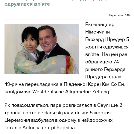
одружився вп'яте
Переглядів: 146
Екс-канцлер
Німеччини
Герхард Шредер 5
жовтня одружився
вп'яте. На цей раз
обраницею 74-
річного Герхарда
Шредера стала
49-річна перекладачка з Південної Кореї Кім Со Ен,
повідомляє Westdeutsche Allgemeine Zeitung.
Як повідомляється, пара розписалася в Сеулі ще 2
травня, проте весілля зіграли тільки 5 жовтня.
Церемонія відбулася в одному з найдорожчих
готелів Adlon у центрі Берліна.