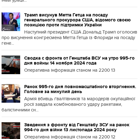
інавгурації...
Трамп висунув Метта Гетца на посаду
генерального прокурора США, відомого своєю
позицією проти підтримки України
Наступний президент США Дональд Трамп оголосив
про висунення конгресмена Метта Гетца із Флориди на посаду
гене...
Сводка с фронта от Генштаба ВСУ на утро 995-го
дня войны 14 ноября 2024 года
Оперативна інформація станом на 2200 13
Ранок 995-го дня повномасштабного вторгнення.
Головне за минулий день
Армія вбивць ґвалтівників та мародерів окупаційної
росії завдала комбінованого удару ракетами,
балістичними сн...
Зведення з фронту від Генштабу ЗСУ на ранок
994-го дня війни 13 листопада 2024 року
Оперативна інформація станом на 2200 12