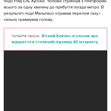
події Ріяд Ель Хуссані. Чоловік стрибнув з платформи
всього за одну хвилину до прибуття поїзда метро. В
результаті події Мальпасо отримав перелом тазу і
сильно травмував голову.
Читайте також:
Віталій Кличко оголосив про
відкриття в столичній підземці 4G інтернету