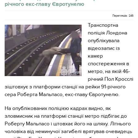
річного екс-главу Євротунелю
Переглядів: 246
Транспортна
поліція Лондона
опублікувала
відеозапис із
камер
спостереження в
метро, ​​на якій 46-
річний Пол Кросслі
зіштовхує з платформи станції на рейки 91-річного
сера Роберта Мальпасо, екс-главу Євротунелю.
На опублікованих поліцією кадрах видно, як
зловмисник на платформі станції метро підбігає до
Роберту Мальпасо і штовхає його на шляху. Літнього
чоловіка від неминучої загибелі врятував очевидець