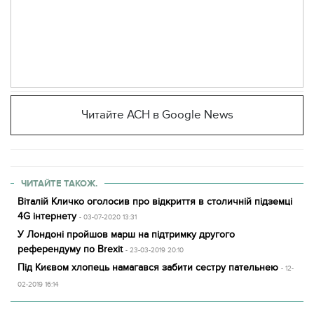
Читайте АСН в Google News
ЧИТАЙТЕ ТАКОЖ.
Віталій Кличко оголосив про відкриття в столичній підземці
4G інтернету
- 03-07-2020 13:31
У Лондоні пройшов марш на підтримку другого
референдуму по Brexit
- 23-03-2019 20:10
Під Києвом хлопець намагався забити сестру пательнею
- 12-
02-2019 16:14