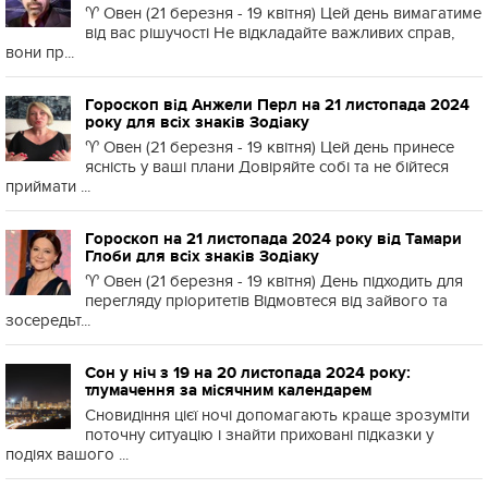
♈️ Овен (21 березня - 19 квітня) Цей день вимагатиме
від вас рішучості Не відкладайте важливих справ,
вони пр...
Гороскоп від Анжели Перл на 21 листопада 2024
року для всіх знаків Зодіаку
♈️ Овен (21 березня - 19 квітня) Цей день принесе
ясність у ваші плани Довіряйте собі та не бійтеся
приймати ...
Гороскоп на 21 листопада 2024 року від Тамари
Глоби для всіх знаків Зодіаку
♈️ Овен (21 березня - 19 квітня) День підходить для
перегляду пріоритетів Відмовтеся від зайвого та
зосередьт...
Сон у ніч з 19 на 20 листопада 2024 року:
тлумачення за місячним календарем
Сновидіння цієї ночі допомагають краще зрозуміти
поточну ситуацію і знайти приховані підказки у
подіях вашого ...