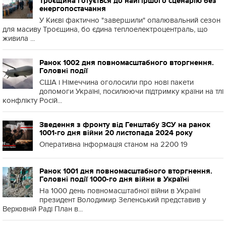
Троєщина готується до найгіршого сценарію без
енергопостачання
У Києві фактично "завершили" опалювальний сезон
для масиву Троєщина, бо єдина теплоелектроцентраль, що
живила ...
Ранок 1002 дня повномасштабного вторгнення.
Головні події
США і Німеччина оголосили про нові пакети
допомоги Україні, посилюючи підтримку країни на тлі
конфлікту Росій...
Зведення з фронту від Генштабу ЗСУ на ранок
1001-го дня війни 20 листопада 2024 року
Оперативна інформація станом на 2200 19
Ранок 1001 дня повномасштабного вторгнення.
Головні події 1000-го дня війни в Україні
На 1000 день повномасштабної війни в Україні
президент Володимир Зеленський представив у
Верховній Раді План в...