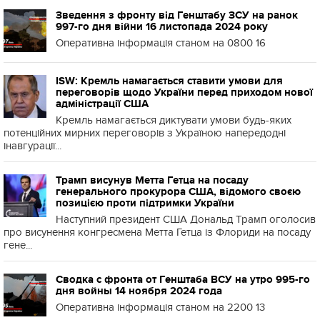
Зведення з фронту від Генштабу ЗСУ на ранок
997-го дня війни 16 листопада 2024 року
Оперативна інформація станом на 0800 16
ISW: Кремль намагається ставити умови для
переговорів щодо України перед приходом нової
адміністрації США
Кремль намагається диктувати умови будь-яких
потенційних мирних переговорів з Україною напередодні
інавгурації...
Трамп висунув Метта Гетца на посаду
генерального прокурора США, відомого своєю
позицією проти підтримки України
Наступний президент США Дональд Трамп оголосив
про висунення конгресмена Метта Гетца із Флориди на посаду
гене...
Сводка с фронта от Генштаба ВСУ на утро 995-го
дня войны 14 ноября 2024 года
Оперативна інформація станом на 2200 13