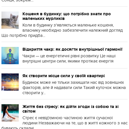
Сонця, зокрем...
Кошеня в будинку: що потрібно знати про
маленьких мурликів
Коли в будинку з'являється маленьке кошеня,
власнику необхідно забезпечити належний догляд
Що потрібно придба...
Відкриття чакр: як досягти внутрішньої гармонії
Чакри — це енергетичні рівні розвитку Це наші
внутрішні центри сили, якими протікає енергія
Як створити місце сили у своїй квартирі
Будинок може не тільки захищати нас від зовнішніх
факторів, але й надавати сили Такий куточок можна
створити у...
Життя без стресу: як дійти згоди із собою та зі
світом
Стрес є невід'ємною частиною життя сучасної
людини Незважаючи на те, що в житті кожного з нас
бувають складні ...