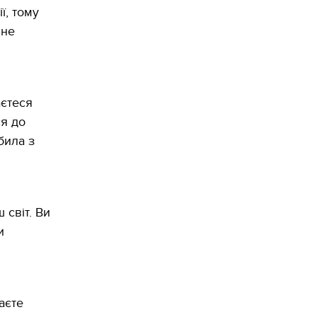
ї, тому
 не
аєтеся
ся до
била з
 світ. Ви
и
.
аєте