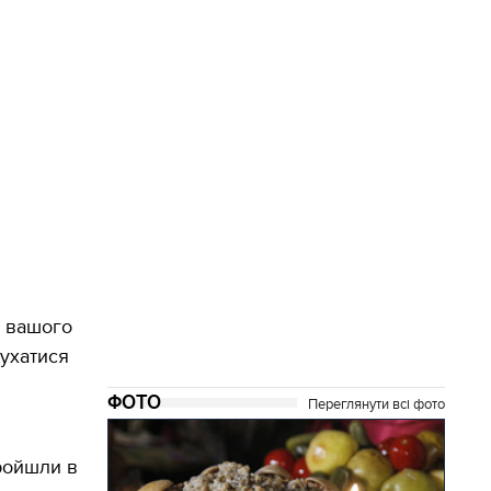
з вашого
рухатися
ФОТО
Переглянути всі фото
пройшли в