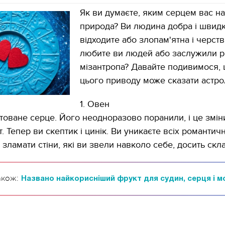
Як ви думаєте, яким серцем вас н
природа? Ви людина добра і швид
відходите або злопам'ятна і черств
любите ви людей або заслужили р
мізантропа? Давайте подивимося, 
цього приводу може сказати астро
1. Овен
ртоване серце. Його неодноразово поранили, і це змі
т. Тепер ви скептик і цинік. Ви уникаєте всіх романтич
 зламати стіни, які ви звели навколо себе, досить скл
акож:
Названо найкорисніший фрукт для судин, серця і м