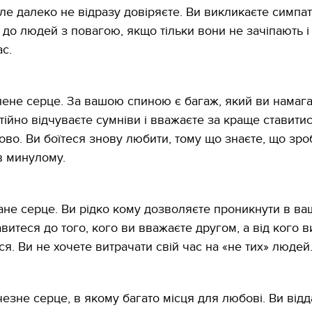
е далеко не відразу довіряєте. Ви викликаєте симпаті
 до людей з повагою, якщо тільки вони не зачіпають і
с.
нене серце. За вашою спиною є багаж, який ви намаг
тійно відчуваєте сумніви і вважаєте за краще ставити
ово. Ви боїтеся знову любити, тому що знаєте, що зро
в минулому.
ане серце. Ви рідко кому дозволяєте проникнути в ваш
витеся до того, кого ви вважаєте другом, а від кого в
я. Ви не хочете витрачати свій час на «не тих» людей
чезне серце, в якому багато місця для любові. Ви відд