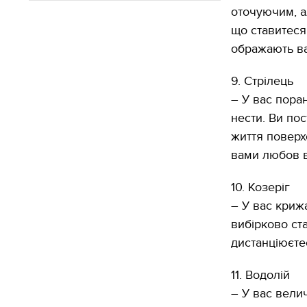
оточуючим, ал
що ставитеся
ображають ва
9. Стрілець
– У вас пора
нести. Ви пос
життя поверх
вами любов 
10. Козеріг
– У вас криж
вибірково ста
дистанціюєтес
11. Водолій
– У вас вели