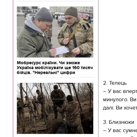
Мобресурс країни. Чи зможе
Україна мобілізувати ще 160 тисяч
бійців. "Нереальні" цифри
2. Телець
– У вас впер
минулого. Ви
далі. Ви хоче
3. Близнюки
– У вас сумн