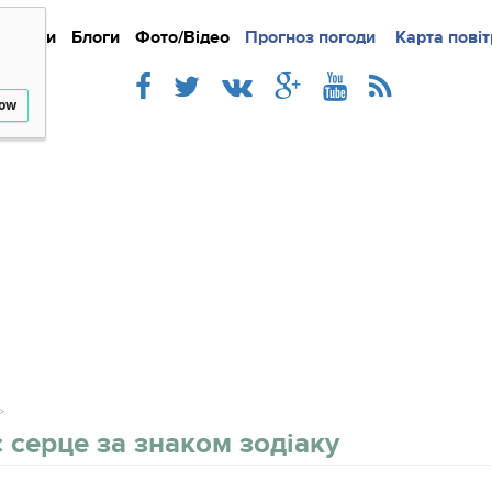
Новини
Блоги
Фото/Відео
Прогноз погоди
Докладно
Новини
Карта повіт
Iнте
low
с серце за знаком зодіаку