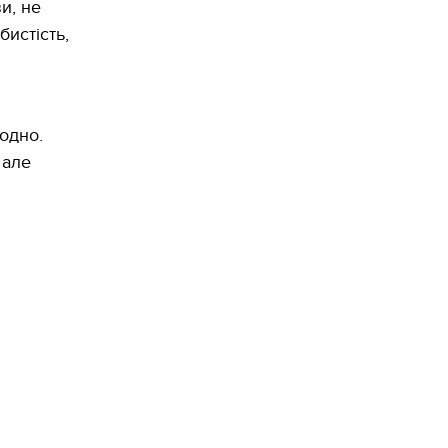
и, не
бистість,
одно.
 але