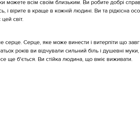
ьки можете всім своїм близьким. Ви робите добрі справ
 і вірите в краще в кожній людині. Ви та рідкісна осо
 цей світ.
не серце. Серце, яке може винести і витерпіти що завг
атьох років ви відчували сильний біль і душевні муки,
се ще б'ється. Ви стійка людина, що вміє виживати.