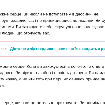
ежне серце. Ви ніколи не вступаєте у відносини, не
рунт заздалегідь і не придивившись до людини. Ви р
емпами. Ви захищаєте себе, скрупульозно аналізуючи 
 людей, що оточують вас.
акож:
Дієтологи підтвердили - несмачна їжа зводить з р
модне серце. Коли ви закохуєтеся в кого-то, то стаєте
довго. Ви вірите в любов і вірність до труни. Ви нама
иту чашку, а не йти геть при перших ознаках прийдешн
ей.
е серце, хоча ви це ретельно приховуєте. Ви посміхаєт