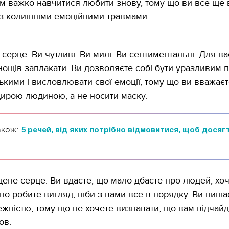
м важко навчитися любити знову, тому що ви все ще 
з колишніми емоційними травмами.
 серце. Ви чутливі. Ви милі. Ви сентиментальні. Для ва
нощів заплакати. Ви дозволяєте собі бути уразливим 
11.10.2017 | 16:22
кими і висловлювати свої емоції, тому що ви вважаєт
Часи Русі: як вигляда
ирою людиною, а не носити маску.
декорації до фільму 
застава"
акож:
5 речей, від яких потрібно відмовитися, щоб досяг
щене серце. Ви вдаєте, що мало дбаєте про людей, хоч
йно робите вигляд, ніби з вами все в порядку. Ви пиша
жністю, тому що не хочете визнавати, що вам відчай
ов.