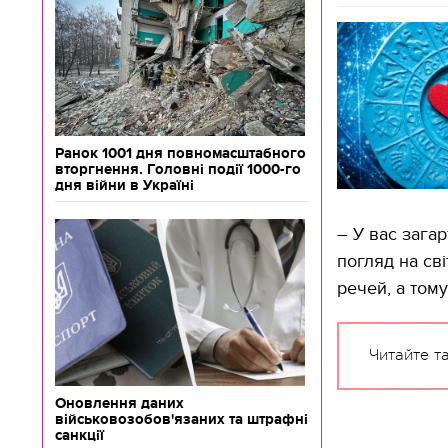
Ранок 1001 дня повномасштабного
вторгнення. Головні події 1000-го
дня війни в Україні
– У вас зага
погляд на сві
речей, а тому
Читайте т
Оновлення даних
військовозобов'язаних та штрафні
санкції