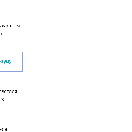
ухаєтеся
і
озуму
гаєтеся
іх
еся