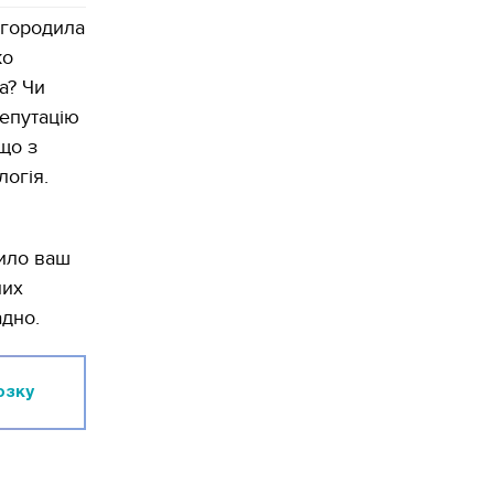
агородила
ко
а? Чи
епутацію
що з
логія.
нило ваш
них
адно.
озку