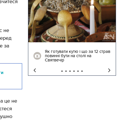
вчитеся
с не
перед
04.01.2018 | 17:16
е за
ють
Як готувати кутю і що за 12 страв
"Сторожова
повинні бути на столі на
Святвечір
ти
а це не
єтеся
душно