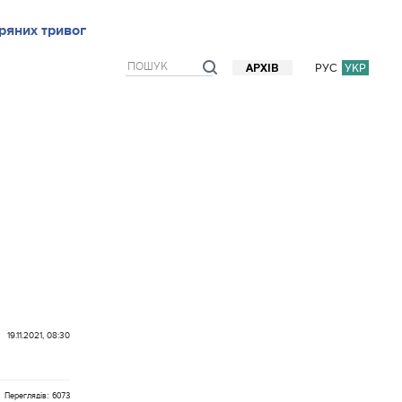
ряних тривог
рв`ю
Блоги
Думки
Фото/Відео
Прогноз погоди
РУС
УКР
АРХІВ
19.11.2021, 08:30
Переглядів: 6073