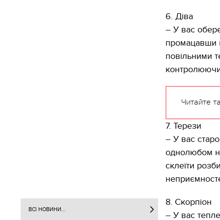
6. Діва
– У вас обер
промацавши г
повільними т
контролюючи
Читайте т
7. Терези
– У вас старо
однолюбом на
склеїти розб
неприємност
8. Скорпіон
ВСІ НОВИНИ...
– У вас тепл