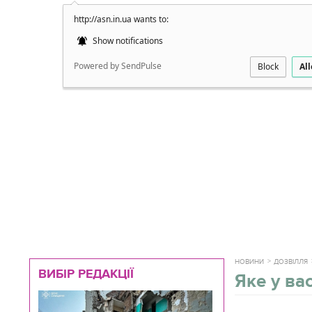
http://asn.in.ua wants to:
Докладно
Show notifications
Powered by SendPulse
Block
Al
НОВИНИ
ДОЗВІЛЛЯ
ВИБІР РЕДАКЦІЇ
Яке у ва