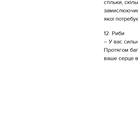
стільки, скіл
замислюючись,
якої потребує
12. Риби
– У вас силь
Протягом баг
ваше серце в