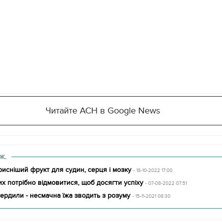
Читайте АСН в Google News
Ж.
исніший фрукт для судин, серця і мозку
- 18-10-2022 17:00
их потрібно відмовитися, щоб досягти успіху
- 07-08-2022 07:51
вердили - несмачна їжа зводить з розуму
- 15-11-2021 08:30