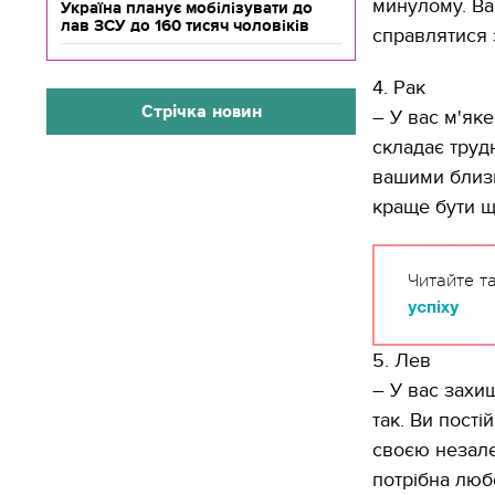
минулому. Ва
Україна планує мобілізувати до
лав ЗСУ до 160 тисяч чоловіків
справлятися 
4. Рак
Стрічка новин
– У вас м'яке
складає труд
вашими близь
краще бути щ
Читайте т
успіху
5. Лев
– У вас захи
так. Ви пості
своєю незале
потрібна люб