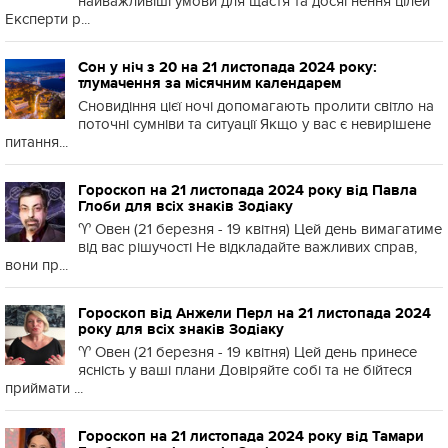
найважливіші умови для щастя та досягнення цілей
Експерти р...
Сон у ніч з 20 на 21 листопада 2024 року:
тлумачення за місячним календарем
Сновидіння цієї ночі допомагають пролити світло на
поточні сумніви та ситуації Якщо у вас є невирішене
питання...
Гороскоп на 21 листопада 2024 року від Павла
Глоби для всіх знаків Зодіаку
♈️ Овен (21 березня - 19 квітня) Цей день вимагатиме
від вас рішучості Не відкладайте важливих справ,
вони пр...
Гороскоп від Анжели Перл на 21 листопада 2024
року для всіх знаків Зодіаку
♈️ Овен (21 березня - 19 квітня) Цей день принесе
ясність у ваші плани Довіряйте собі та не бійтеся
приймати ...
Гороскоп на 21 листопада 2024 року від Тамари