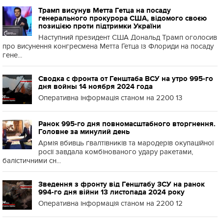
Трамп висунув Метта Гетца на посаду
генерального прокурора США, відомого своєю
позицією проти підтримки України
Наступний президент США Дональд Трамп оголосив
про висунення конгресмена Метта Гетца із Флориди на посаду
гене...
Сводка с фронта от Генштаба ВСУ на утро 995-го
дня войны 14 ноября 2024 года
Оперативна інформація станом на 2200 13
Ранок 995-го дня повномасштабного вторгнення.
Головне за минулий день
Армія вбивць ґвалтівників та мародерів окупаційної
росії завдала комбінованого удару ракетами,
балістичними сн...
Зведення з фронту від Генштабу ЗСУ на ранок
994-го дня війни 13 листопада 2024 року
Оперативна інформація станом на 2200 12