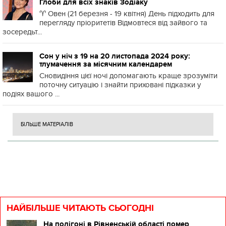
Глоби для всіх знаків Зодіаку
♈️ Овен (21 березня - 19 квітня) День підходить для
перегляду пріоритетів Відмовтеся від зайвого та
зосередьт...
Сон у ніч з 19 на 20 листопада 2024 року:
тлумачення за місячним календарем
Сновидіння цієї ночі допомагають краще зрозуміти
поточну ситуацію і знайти приховані підказки у
подіях вашого ...
БІЛЬШЕ МАТЕРІАЛІВ
НАЙБІЛЬШЕ ЧИТАЮТЬ СЬОГОДНІ
На полігоні в Рівненській області помер