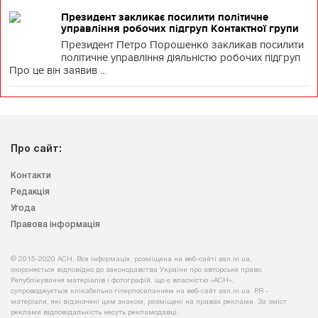
Президент закликає посилити політичне
управління робочих підгруп Контактної групи
Президент Петро Порошенко закликав посилити
політичне управління діяльністю робочих підгруп
Про це він заявив ...
Про сайт:
Контакти
Редакція
Угода
Правова інформація
© 2015-2020 АСН. Вся інформація, розміщена на веб-сайті asn.in.ua,
охороняється відповідно до законодавства України про авторське право.
Републікування матеріалів і фотографій, що є власністю «АСН»,
супроводжується клікабельно гіперпосиланням на веб-сайт asn.іn.ua. PR -
матеріали, які відзначені цим знаком, розміщені на правах реклами. За зміст
реклами відповідальність несуть рекламодавці.