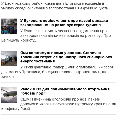
У Деснянському районі Києва для підтримки мешканців в
умовах складної ситуації з теплопостачанням функціонують...
У Буковель повідомляють про масові випадки
захворювання на ротавірус серед туристів
У Буковелі фіксують численні повідомлення про
захворювання відпочивальників на ротавірус Про
це пишуть користу...
Ями копатимуть прямо у дворах. Столична
Троєщина готується до найгіршого сценарію без
енергопостачання
У Києві фактично "завершили" опалювальний сезон
для масиву Троєщина, бо єдина теплоелектроцентраль, що
живила ...
Ранок 1002 дня повномасштабного вторгнення.
Головні події
США і Німеччина оголосили про нові пакети
допомоги Україні, посилюючи підтримку країни на тлі
конфлікту Росій...