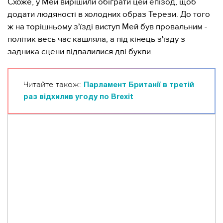
Схоже, у Мей вирішили обіграти цей епізод, щоб
додати людяності в холодних образ Терези. До того
ж на торішньому з'їзді виступ Мей був провальним -
політик весь час кашляла, а під кінець з'їзду з
задника сцени відвалилися дві букви.
Читайте також:
Парламент Британії в третій
раз відхилив угоду по Brexit