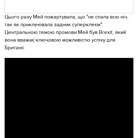
Цього разу Мей пожартувала, що "не спала всю ніч,
так як приклеювала задник суперклеєм".
Центральною темою промови Мей був Brexit, який
вона вважає ключовою можливістю успіху для
Британії.