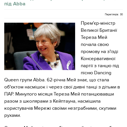
під Abba
Переглядів: 30
Прем'єр-міністр
Великої Британії
Тереза ​​Мей
почала свою
промову на з'їзді
Консервативної
партії з танцю під
пісню Dancing
Queen групи Abba. 62-річна Мей знає, що стала
об'єктом насмішок і через свої дивні танці з дітьми в
ПАР. Минулого місяця Тереза ​​Мей потанцювавши
разом з школярами з Кейптауна, насмішила
користувачів Мережі своїми незграбними, скутими
рухами.