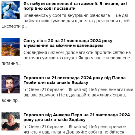
Як набути впевненості та гармонії: 5 питань, які
потрібно собі поставити
Впевненість у собі та внутрішня рівновага — це дві
найважливіші умови для щастя та досягнення цілей
Експерти р...
Сон у ніч з 20 на 21 листопада 2024 року:
тлумачення за місячним календарем
Сновидіння цієї ночі допомагають пролити світло на
поточні сумніви та ситуації Якщо у вас є невирішене
питання...
Гороскоп на 21 листопада 2024 року від Павла
Глоби для всіх знаків Зодіаку
♈️ Овен (21 березня - 19 квітня) Цей день вимагатиме
від вас рішучості Не відкладайте важливих справ,
вони пр...
Гороскоп від Анжели Перл на 21 листопада 2024
року для всіх знаків Зодіаку
♈️ Овен (21 березня - 19 квітня) Цей день принесе
ясність у ваші плани Довіряйте собі та не бійтеся