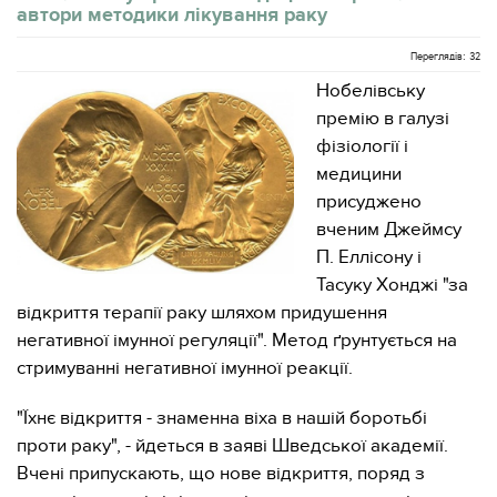
автори методики лікування раку
Переглядів: 32
Нобелівську
премію в галузі
фізіології і
медицини
присуджено
вченим Джеймсу
П. Еллісону і
Тасуку Хонджі "за
відкриття терапії раку шляхом придушення
негативної імунної регуляції". Метод ґрунтується на
стримуванні негативної імунної реакції.
"Їхнє відкриття - знаменна віха в нашій боротьбі
проти раку", - йдеться в заяві Шведської академії.
Вчені припускають, що нове відкриття, поряд з