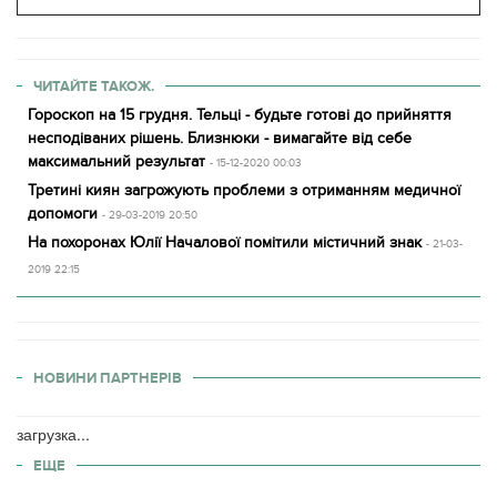
ЧИТАЙТЕ ТАКОЖ.
Гороскоп на 15 грудня. Тельці - будьте готові до прийняття
несподіваних рішень. Близнюки - вимагайте від себе
максимальний результат
- 15-12-2020 00:03
Третині киян загрожують проблеми з отриманням медичної
допомоги
- 29-03-2019 20:50
На похоронах Юлії Началової помітили містичний знак
- 21-03-
2019 22:15
НОВИНИ ПАРТНЕРІВ
загрузка...
ЕЩЕ