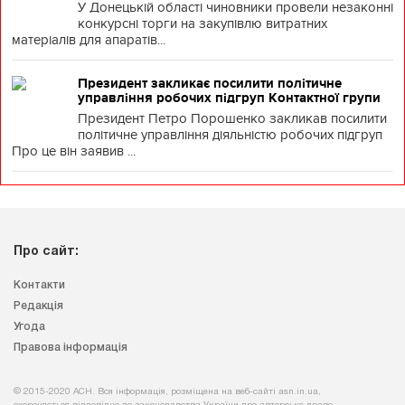
У Донецькій області чиновники провели незаконні
конкурсні торги на закупівлю витратних
матеріалів для апаратів...
Президент закликає посилити політичне
управління робочих підгруп Контактної групи
Президент Петро Порошенко закликав посилити
політичне управління діяльністю робочих підгруп
Про це він заявив ...
Про сайт:
Контакти
Редакція
Угода
Правова інформація
© 2015-2020 АСН. Вся інформація, розміщена на веб-сайті asn.in.ua,