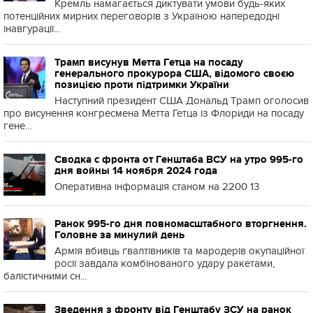
Кремль намагається диктувати умови будь-яких
потенційних мирних переговорів з Україною напередодні
інавгурації...
Трамп висунув Метта Гетца на посаду
генерального прокурора США, відомого своєю
позицією проти підтримки України
Наступний президент США Дональд Трамп оголосив
про висунення конгресмена Метта Гетца із Флориди на посаду
гене...
Сводка с фронта от Генштаба ВСУ на утро 995-го
дня войны 14 ноября 2024 года
Оперативна інформація станом на 2200 13
Ранок 995-го дня повномасштабного вторгнення.
Головне за минулий день
Армія вбивць ґвалтівників та мародерів окупаційної
росії завдала комбінованого удару ракетами,
балістичними сн...
Зведення з фронту від Генштабу ЗСУ на ранок