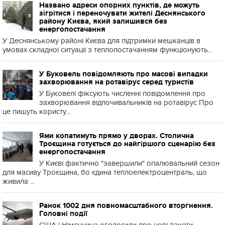
Названо адреси опорних пунктів, де можуть
зігрітися і переночувати жителі Деснянського
району Києва, який залишився без
енергопостачання
У Деснянському районі Києва для підтримки мешканців в
умовах складної ситуації з теплопостачанням функціонують...
У Буковель повідомляють про масові випадки
захворювання на ротавірус серед туристів
У Буковелі фіксують численні повідомлення про
захворювання відпочивальників на ротавірус Про
це пишуть користу...
Ями копатимуть прямо у дворах. Столична
Троєщина готується до найгіршого сценарію без
енергопостачання
У Києві фактично "завершили" опалювальний сезон
для масиву Троєщина, бо єдина теплоелектроцентраль, що
живила ...
Ранок 1002 дня повномасштабного вторгнення.
Головні події