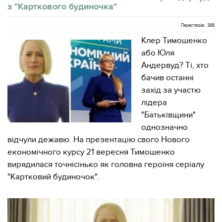
з "Карткового будиночка"
Переглядів: 388
Клер Тимошенко
або Юля
Андервуд? Ті, хто
бачив останні
захід за участю
лідера
"Батьківщини"
однозначно
відчули дежавю. На презентацію свого Нового
економічного курсу 21 вересня Тимошенко
вирядилася точнісінько як головна героїня серіалу
"Картковий будиночок".