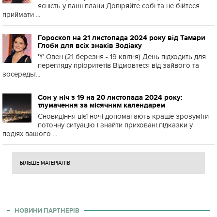
ясність у ваші плани Довіряйте собі та не бійтеся
приймати ...
Гороскоп на 21 листопада 2024 року від Тамари
Глоби для всіх знаків Зодіаку
♈️ Овен (21 березня - 19 квітня) День підходить для
перегляду пріоритетів Відмовтеся від зайвого та
зосередьт...
Сон у ніч з 19 на 20 листопада 2024 року:
тлумачення за місячним календарем
Сновидіння цієї ночі допомагають краще зрозуміти
поточну ситуацію і знайти приховані підказки у
подіях вашого ...
БІЛЬШЕ МАТЕРІАЛІВ
НОВИНИ ПАРТНЕРІВ