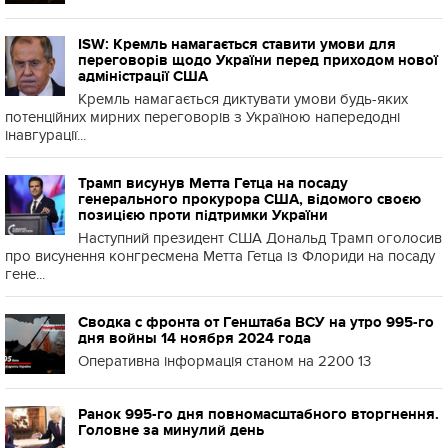
ISW: Кремль намагається ставити умови для
переговорів щодо України перед приходом нової
адміністрації США
Кремль намагається диктувати умови будь-яких
потенційних мирних переговорів з Україною напередодні
інавгурації...
Трамп висунув Метта Гетца на посаду
генерального прокурора США, відомого своєю
позицією проти підтримки України
Наступний президент США Дональд Трамп оголосив
про висунення конгресмена Метта Гетца із Флориди на посаду
гене...
Сводка с фронта от Генштаба ВСУ на утро 995-го
дня войны 14 ноября 2024 года
Оперативна інформація станом на 2200 13
Ранок 995-го дня повномасштабного вторгнення.
Головне за минулий день