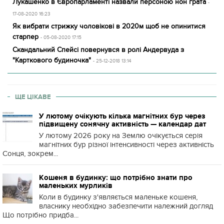
Лукашенко в Європарламенті назвали персоною нон грата
-
17-08-2020 16:23
Як вибрати стрижку чоловікові в 2020м щоб не опинитися
старпер
- 05-08-2020 17:15
Скандальний Спейсі повернувся в ролі Андервуда з
"Карткового будиночка"
- 25-12-2018 13:14
ЩЕ ЦІКАВЕ
У лютому очікують кілька магнітних бур через
підвищену сонячну активність — календар дат
У лютому 2026 року на Землю очікується серія
магнітних бур різної інтенсивності через активність
Сонця, зокрем...
Кошеня в будинку: що потрібно знати про
маленьких мурликів
Коли в будинку з'являється маленьке кошеня,
власнику необхідно забезпечити належний догляд
Що потрібно придба...