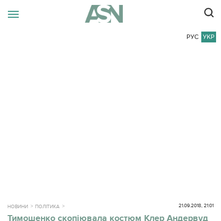
РУС
УКР
21.09.2018, 21:01
НОВИНИ
ПОЛІТИКА
Тимошенко скопіювала костюм Клер Андервуд