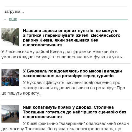
загрузка...
ЕЩЕ
Названо адреси опорних пунктів, де можуть
зігрітися і переночувати жителі Деснянського
району Києва, який залишився без
енергопостачання
У Деснянському районі Києва для підтримки мешканців в
умовах складної ситуації з теплопостачанням функціонують...
У Буковель повідомляють про масові випадки
захворювання на ротавірус серед туристів
У Буковелі фіксують численні повідомлення про
захворювання відпочивальників на ротавірус Про
це пишуть користу...
Ями копатимуть прямо у дворах. Столична
Троєщина готується до найгіршого сценарію без
енергопостачання
У Києві фактично "завершили" опалювальний сезон
для масиву Троєщина, бо єдина теплоелектроцентраль, що