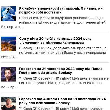
Як набути впевненості та гармонії: 5 питань, які
потрібно собі поставити
Впевненість у собі та внутрішня рівновага — це дві
найважливіші умови для щастя та досягнення цілей
Експерти р...
Сон у ніч з 20 на 21 листопада 2024 року:
тлумачення за місячним календарем
Сновидіння цієї ночі допомагають пролити світло на
поточні сумніви та ситуації Якщо у вас є невирішене
питання...
Гороскоп на 21 листопада 2024 року від Павла
Глоби для всіх знаків Зодіаку
♈️ Овен (21 березня - 19 квітня) Цей день вимагатиме
від вас рішучості Не відкладайте важливих справ,
вони пр...
Гороскоп від Анжели Перл на 21 листопада 2024
року для всіх знаків Зодіаку
♈️ Овен (21 березня - 19 квітня) Цей день принесе