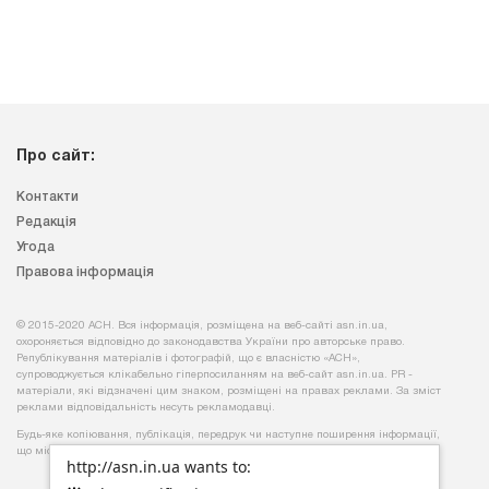
Про сайт:
Контакти
Редакція
Угода
Правова інформація
© 2015-2020 АСН. Вся інформація, розміщена на веб-сайті asn.in.ua,
охороняється відповідно до законодавства України про авторське право.
Републікування матеріалів і фотографій, що є власністю «АСН»,
супроводжується клікабельно гіперпосиланням на веб-сайт asn.іn.ua. PR -
матеріали, які відзначені цим знаком, розміщені на правах реклами. За зміст
реклами відповідальність несуть рекламодавці.
Будь-яке копiювання, публiкацiя, передрук чи наступне поширення iнформацiї,
що мiстить посилання на
«Iнтерфакс-Україна»
, суворо забороняється.
http://asn.in.ua wants to: