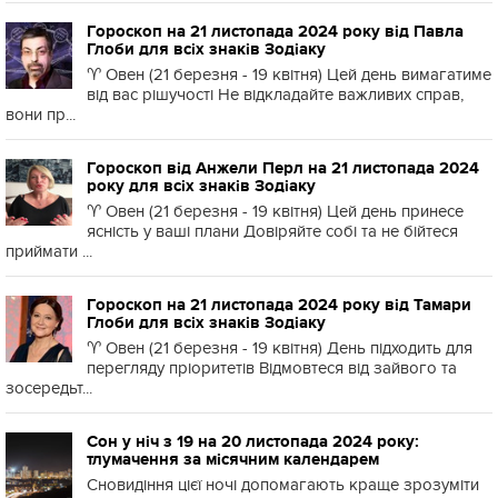
Гороскоп на 21 листопада 2024 року від Павла
Глоби для всіх знаків Зодіаку
♈️ Овен (21 березня - 19 квітня) Цей день вимагатиме
від вас рішучості Не відкладайте важливих справ,
вони пр...
Гороскоп від Анжели Перл на 21 листопада 2024
року для всіх знаків Зодіаку
♈️ Овен (21 березня - 19 квітня) Цей день принесе
ясність у ваші плани Довіряйте собі та не бійтеся
приймати ...
Гороскоп на 21 листопада 2024 року від Тамари
Глоби для всіх знаків Зодіаку
♈️ Овен (21 березня - 19 квітня) День підходить для
перегляду пріоритетів Відмовтеся від зайвого та
зосередьт...
Сон у ніч з 19 на 20 листопада 2024 року:
тлумачення за місячним календарем
Сновидіння цієї ночі допомагають краще зрозуміти