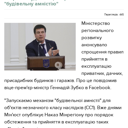
"будівельну амністію"
Переглядів: 445
Міністерство
регіонального
розвитку
анонсувало
спрощення правил
прийняття в
експлуатацію
приватних, дачних,
присадибних будинків і гаражів. Про це повідомив
віце-прем'єр-міністр Геннадій Зубко в Facebook.
"Запускаємо механізм "будівельної амністії" для
об'єктів незначного класу наслідків (СС1). Вже днями
Мін'юст опублікує Наказ Мінрегіону про порядок
обстеження та прийняття в експлуатацію таких