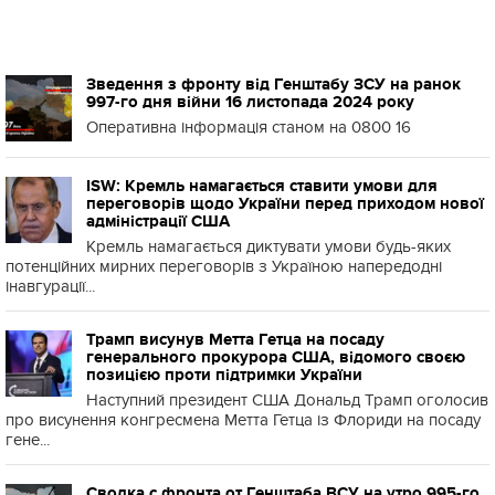
Зведення з фронту від Генштабу ЗСУ на ранок
997-го дня війни 16 листопада 2024 року
Оперативна інформація станом на 0800 16
ISW: Кремль намагається ставити умови для
переговорів щодо України перед приходом нової
адміністрації США
Кремль намагається диктувати умови будь-яких
потенційних мирних переговорів з Україною напередодні
інавгурації...
Трамп висунув Метта Гетца на посаду
генерального прокурора США, відомого своєю
позицією проти підтримки України
Наступний президент США Дональд Трамп оголосив
про висунення конгресмена Метта Гетца із Флориди на посаду
гене...
Сводка с фронта от Генштаба ВСУ на утро 995-го