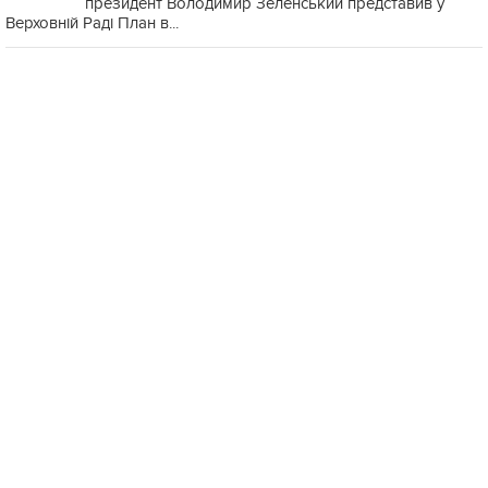
президент Володимир Зеленський представив у
Верховній Раді План в...