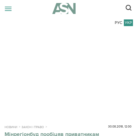
РУС
УКР
30.08.2018, 12:00
НОВИНИ
ЗАКОН І ПРАВО
Мінрегіонбуд пообіцяв приватникам