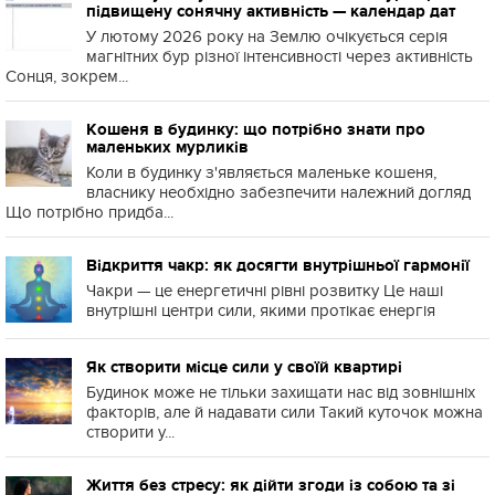
підвищену сонячну активність — календар дат
У лютому 2026 року на Землю очікується серія
магнітних бур різної інтенсивності через активність
Сонця, зокрем...
Кошеня в будинку: що потрібно знати про
маленьких мурликів
Коли в будинку з'являється маленьке кошеня,
власнику необхідно забезпечити належний догляд
Що потрібно придба...
Відкриття чакр: як досягти внутрішньої гармонії
Чакри — це енергетичні рівні розвитку Це наші
внутрішні центри сили, якими протікає енергія
Як створити місце сили у своїй квартирі
Будинок може не тільки захищати нас від зовнішніх
факторів, але й надавати сили Такий куточок можна
створити у...
Життя без стресу: як дійти згоди із собою та зі