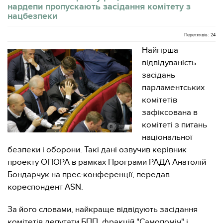
нардепи пропускають засідання комітету з
нацбезпеки
Переглядів: 24
Найгірша
відвідуваність
засідань
парламентських
комітетів
зафіксована в
комітеті з питань
національної
безпеки і оборони. Такі дані озвучив керівник
проекту ОПОРА в рамках Програми РАДА Анатолій
Бондарчук на прес-конференції, передав
кореспондент ASN.
За його словами, найкраще відвідують засідання
комітетів депутати БПП, фракцій "Самопоміч" і