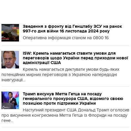
Зведення з фронту від Генштабу ЗСУ на ранок
997-го дня війни 16 листопада 2024 року
Оперативна інформація станом на 0800 16
ISW: Кремль намагається ставити умови для
переговорів щодо України перед приходом нової
адміністрації США
Кремль намагається диктувати умови будь-яких
потенційних мирних переговорів з Україною напередодні
інавгурації...
Трамп висунув Метта Гетца на посаду
генерального прокурора США, відомого своєю
позицією проти підтримки України
Наступний президент США Дональд Трамп оголосив
про висунення конгресмена Метта Гетца із Флориди на посаду
гене...