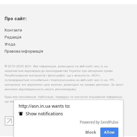
Про сайт:
Контакти
Редакція
Угода
Правова інформація
© 2015-2020 АСН. Вся інформація, розміщена на веб-сайті asn.in.ua,
охороняється відповідно до законодавства України про авторське право.
Републікування матеріалів і фотографій, що є власністю «АСН»,
супроводжується клікабельно гіперпосиланням на веб-сайт asn.іn.ua. PR -
матеріали, які відзначені цим знаком, розміщені на правах реклами. За зміст
реклами відповідальність несуть рекламодавці.
Будь-яке копiювання, публiкацiя, передрук чи наступне поширення iнформацiї,
що мiстить посилання на
«Iнтерфакс-Україна»
, суворо забороняється.
http://asn.in.ua wants to:
Show notifications
Powered by SendPulse
Block
Allow