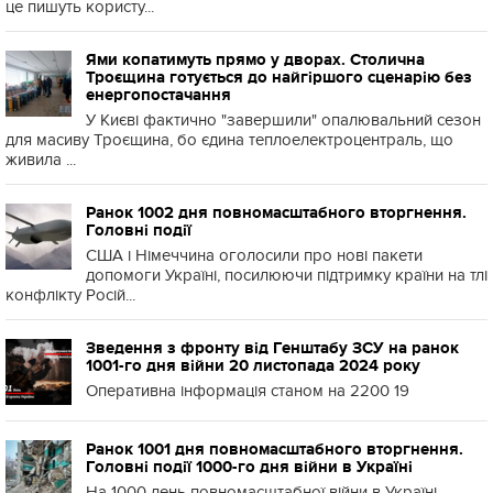
це пишуть користу...
Ями копатимуть прямо у дворах. Столична
Троєщина готується до найгіршого сценарію без
енергопостачання
У Києві фактично "завершили" опалювальний сезон
для масиву Троєщина, бо єдина теплоелектроцентраль, що
живила ...
Ранок 1002 дня повномасштабного вторгнення.
Головні події
США і Німеччина оголосили про нові пакети
допомоги Україні, посилюючи підтримку країни на тлі
конфлікту Росій...
Зведення з фронту від Генштабу ЗСУ на ранок
1001-го дня війни 20 листопада 2024 року
Оперативна інформація станом на 2200 19
Ранок 1001 дня повномасштабного вторгнення.
Головні події 1000-го дня війни в Україні
На 1000 день повномасштабної війни в Україні