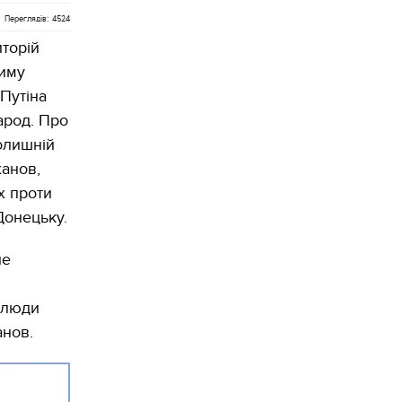
Переглядів: 4524
торій
риму
Путіна
арод. Про
олишній
анов,
х проти
Донецьку.
не
о люди
анов.