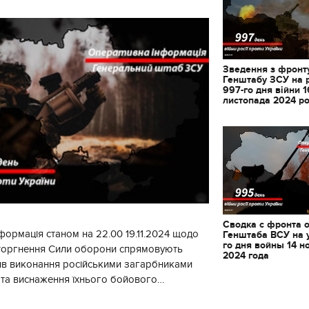
Зведення з фронту
Генштабу ЗСУ на 
997-го дня війни 1
листопада 2024 р
Сводка с фронта 
формація станом на 22.00 19.11.2024 щодо
Генштаба ВСУ на 
го дня войны 14 н
вторгнення Сили оборони спрямовують
2024 года
ив виконання російськими загарбниками
у та виснаження їхнього бойового
початку доби відбулося 130 бойових