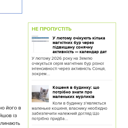
НЕ ПРОПУСТІТЬ
У лютому очікують кілька
магнітних бур через
підвищену сонячну
активність — календар дат
У лютому 2026 року на Землю
очікується серія магнітних бур різної
інтенсивності через активність Сонця,
зокрем....
Кошеня в будинку: що
потрібно знати про
маленьких мурликів
Коли в будинку з'являється
но його в
маленьке кошеня, власнику необхідно
забезпечити належний догляд Що
йшов із
потрібно придба....
оклинають