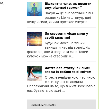
», -
Відкриття чакр: як досягти
внутрішньої гармонії
Чакри — це енергетичні рівні
розвитку Це наші внутрішні
центри сили, якими протікає енергія
Як створити місце сили у
своїй квартирі
Будинок може не тільки
захищати нас від зовнішніх
факторів, але й надавати сили Такий
куточок можна створити у....
Життя без стресу: як дійти
згоди із собою та зі світом
Стрес є невід'ємною частиною
життя сучасної людини
Незважаючи на те, що в житті кожного з
нас бувають складні ....
БІЛЬШЕ МАТЕРІАЛІВ