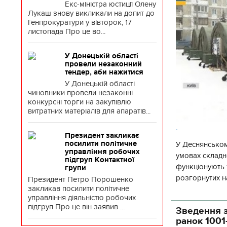
Екс-міністра юстиції Олену
Лукаш знову викликали на допит до
Генпрокуратури у вівторок, 17
листопада Про це во...
У Донецькій області
провели незаконний
тендер, аби нажитися
У Донецькій області
чиновники провели незаконні
конкурсні торги на закупівлю
витратних матеріалів для апаратів...
.
Президент закликає
посилити політичне
У Деснянськом
управління робочих
умовах складно
підгруп Контактної
функціонують 1
групи
розгорнутих н
Президент Петро Порошенко
закликав посилити політичне
Деснянської ра
управління діяльністю робочих
підгруп Про це він заявив ...
Зведення з
ранок 1001