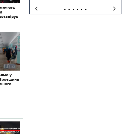
омляють
ки
ротавірус
рямо у
 Троєщина
іршого