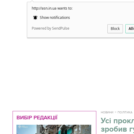
http://asn.in.ua wants to:
Докладно
Show notifications
Powered by SendPulse
Block
Al
НОВИНИ
ПОЛІТИКА
ВИБІР РЕДАКЦІЇ
Усі прок
зробив г