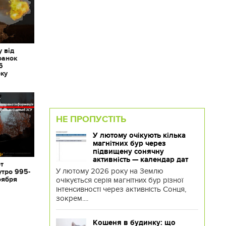
 від
ранок
6
оку
НЕ ПРОПУСТІТЬ
У лютому очікують кілька
магнітних бур через
підвищену сонячну
активність — календар дат
от
У лютому 2026 року на Землю
утро 995-
оября
очікується серія магнітних бур різної
інтенсивності через активність Сонця,
зокрем....
Кошеня в будинку: що