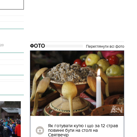
ФОТО
:20
Переглянути всі фото
04.01.2018 | 17:16
ють
Як готувати кутю і що за 12 страв
"Сторожова
повинні бути на столі на
Святвечір