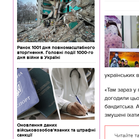
Ранок 1001 дня повномасштабного
вторгнення. Головні події 1000-го
дня війни в Україні
українських 
«Там зараз у 
догодили цьо
бандитська. А
змушені їхати
Оновлення даних
військовозобов'язаних та штрафні
санкції
Читайте т