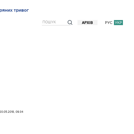
ряних тривог
рв`ю
Блоги
Думки
Фото/Відео
Прогноз погоди
РУС
УКР
АРХІВ
20.05.2018, 09:34