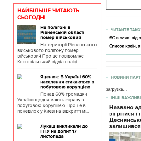
НАЙБІЛЬШЕ ЧИТАЮТЬ
СЬОГОДНІ
На полігоні в
ЧИТАЙТЕ ТАКО
Рівненській області
помер військовий
ЄС в заяві від 
На території Рівненського
Список країн, 
військового полігону помер
військовий Про це повідомляє
Костопільський відділ поліці...
Яценюк: В Україні 60%
НОВИНИ ПАРТ
населення стикаються з
побутовою корупцією
загрузка...
Понад 60% громадян
ІНШІ ВАЖЛИВІ
України щодня мають справу з
побутовою корупцією Про це в
Названо ад
понеділок у Києві на відкритті мі...
зігрітися 
Деснянсько
залишився
Лукаш викликали до
ГПУ на допит 17
листопада