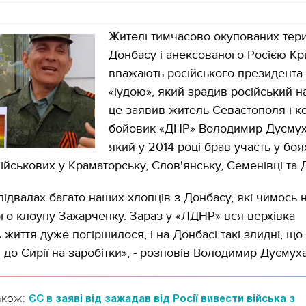
Жителі тимчасово окупованих тери
Донбасу і анексованого Росією К
вважають російського президента 
«іудою», який зрадив російський н
це заявив житель Севастополя і к
бойовик «ДНР» Володимир Дусмух
який у 2014 році брав участь у боя
військових у Краматорську, Слов'янську, Семенівці та 
підвалах багато наших хлопців з Донбасу, які чимось 
го клоуну Захарченку. Зараз у «ЛДНР» вся верхівка
 життя дуже погіршилося, і на Донбасі такі злидні, щ
 до Сирії на заробітки», - розповів Володимир Дусмух
акож:
ЄС в заяві від зажадав від Росії вивести війська з