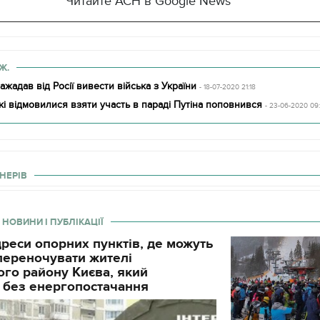
Читайте АСН в Google News
Ж.
зажадав від Росії вивести війська з України
- 18-07-2020 21:18
які відмовилися взяти участь в параді Путіна поповнився
- 23-06-2020 09
НЕРІВ
 НОВИНИ І ПУБЛІКАЦІЇ
реси опорних пунктів, де можуть
і переночувати жителі
го району Києва, який
11.10.2017 | 16:22
 без енергопостачання
Часи Русі: як вигляда
декорації до фільму 
застава"