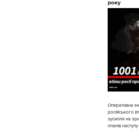
року
.
Оперативна ін
російського 
зусилля на зр
планів наступ
потенціалу. З 