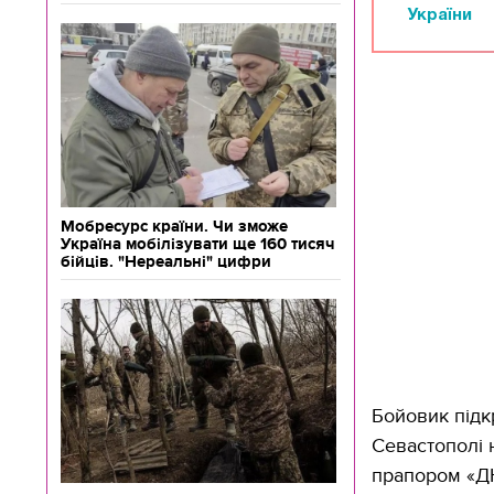
України
Мобресурс країни. Чи зможе
Україна мобілізувати ще 160 тисяч
бійців. "Нереальні" цифри
Бойовик підкр
Севастополі 
прапором «ДН