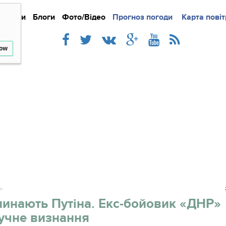
Новини
Блоги
Фото/Відео
Прогноз погоди
Докладно
Новини
Карта повіт
Iнте
low
линають Путіна. Екс-бойовик «ДНР»
учне визнання