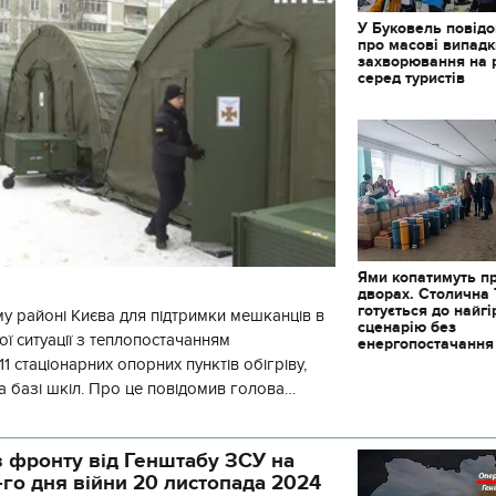
У Буковель повід
про масові випад
захворювання на 
серед туристів
Ями копатимуть п
дворах. Столична
готується до найг
у районі Києва для підтримки мешканців в
сценарію без
ї ситуації з теплопостачанням
енергопостачання
1 стаціонарних опорних пунктів обігріву,
а базі шкіл. Про це повідомив голова
йонної в місті Києві державної ад
 фронту від Генштабу ЗСУ на
-го дня війни 20 листопада 2024