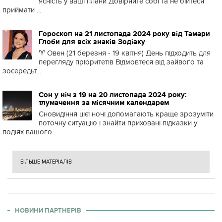
ясність у ваші плани Довіряйте собі та не бійтеся
приймати ...
Гороскоп на 21 листопада 2024 року від Тамари
Глоби для всіх знаків Зодіаку
♈️ Овен (21 березня - 19 квітня) День підходить для
перегляду пріоритетів Відмовтеся від зайвого та
зосередьт...
Сон у ніч з 19 на 20 листопада 2024 року:
тлумачення за місячним календарем
Сновидіння цієї ночі допомагають краще зрозуміти
поточну ситуацію і знайти приховані підказки у
подіях вашого ...
БІЛЬШЕ МАТЕРІАЛІВ
НОВИНИ ПАРТНЕРІВ