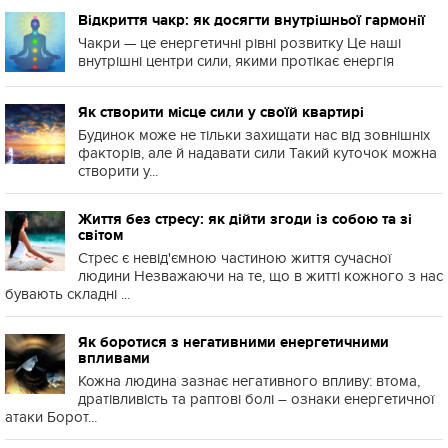
Відкриття чакр: як досягти внутрішньої гармонії
Чакри — це енергетичні рівні розвитку Це наші
внутрішні центри сили, якими протікає енергія
Як створити місце сили у своїй квартирі
Будинок може не тільки захищати нас від зовнішніх
факторів, але й надавати сили Такий куточок можна
створити у...
Життя без стресу: як дійти згоди із собою та зі
світом
Стрес є невід'ємною частиною життя сучасної
людини Незважаючи на те, що в житті кожного з нас
бувають складні ...
Як боротися з негативними енергетичними
впливами
Кожна людина зазнає негативного впливу: втома,
дратівливість та раптові болі – ознаки енергетичної
атаки Борот...