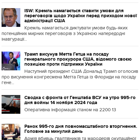
ISW: Кремль намагається ставити умови для
переговорів щодо України перед приходом нової
адміністрації США
Кремль намагається диктувати умови будь-яких
потенційних мирних переговорів з Україною напередодні
інавгурації...
Трамп висунув Метта Гетца на посаду
генерального прокурора США, відомого своєю
позицією проти підтримки України
Наступний президент США Дональд Трамп оголосив
про висунення конгресмена Метта Гетца із Флориди на посаду
гене...
Сводка с фронта от Генштаба ВСУ на утро 995-го
дня войны 14 ноября 2024 года
Оперативна інформація станом на 2200 13
Ранок 995-го дня повномасштабного вторгнення.
Головне за минулий день
Армія вбивць ґвалтівників та мародерів окупаційної