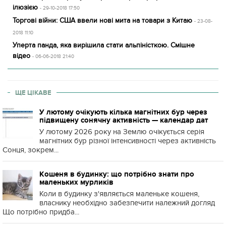
ілюзією
- 29-10-2018 17:50
Торгові війни: США ввели нові мита на товари з Китаю
- 23-08-
2018 11:10
Уперта панда, яка вирішила стати альпіністкою. Смішне
відео
- 06-06-2018 21:40
ЩЕ ЦІКАВЕ
У лютому очікують кілька магнітних бур через
підвищену сонячну активність — календар дат
У лютому 2026 року на Землю очікується серія
магнітних бур різної інтенсивності через активність
Сонця, зокрем...
Кошеня в будинку: що потрібно знати про
маленьких мурликів
Коли в будинку з'являється маленьке кошеня,
власнику необхідно забезпечити належний догляд
Що потрібно придба...