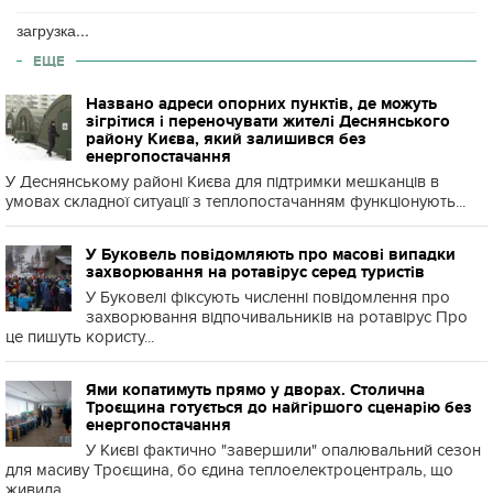
загрузка...
ЕЩЕ
Названо адреси опорних пунктів, де можуть
зігрітися і переночувати жителі Деснянського
району Києва, який залишився без
енергопостачання
У Деснянському районі Києва для підтримки мешканців в
умовах складної ситуації з теплопостачанням функціонують...
У Буковель повідомляють про масові випадки
захворювання на ротавірус серед туристів
У Буковелі фіксують численні повідомлення про
захворювання відпочивальників на ротавірус Про
це пишуть користу...
Ями копатимуть прямо у дворах. Столична
Троєщина готується до найгіршого сценарію без
енергопостачання
У Києві фактично "завершили" опалювальний сезон
для масиву Троєщина, бо єдина теплоелектроцентраль, що
живила ...