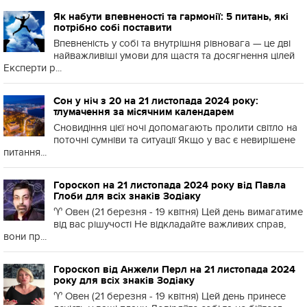
Як набути впевненості та гармонії: 5 питань, які
потрібно собі поставити
Впевненість у собі та внутрішня рівновага — це дві
найважливіші умови для щастя та досягнення цілей
Експерти р...
Сон у ніч з 20 на 21 листопада 2024 року:
тлумачення за місячним календарем
Сновидіння цієї ночі допомагають пролити світло на
поточні сумніви та ситуації Якщо у вас є невирішене
питання...
Гороскоп на 21 листопада 2024 року від Павла
Глоби для всіх знаків Зодіаку
♈️ Овен (21 березня - 19 квітня) Цей день вимагатиме
від вас рішучості Не відкладайте важливих справ,
вони пр...
Гороскоп від Анжели Перл на 21 листопада 2024
року для всіх знаків Зодіаку
♈️ Овен (21 березня - 19 квітня) Цей день принесе