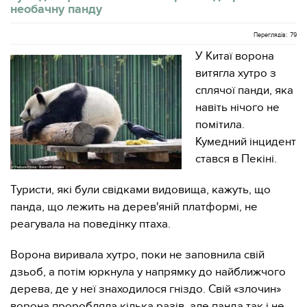
необачну панду
Переглядів: 79
У Китаї ворона
витягла хутро з
сплячої панди, яка
навіть нічого не
помітила.
Кумедний інцидент
стався в Пекіні.
Туристи, які були свідками видовища, кажуть, що
панда, що лежить на дерев'яній платформі, не
реагувала на поведінку птаха.
Ворона виривала хутро, поки не заповнила свій
дзьоб, а потім юркнула у напрямку до найближчого
дерева, де у неї знаходилося гніздо. Свій «злочин»
ворона проробляла кілька разів, але панда так і не