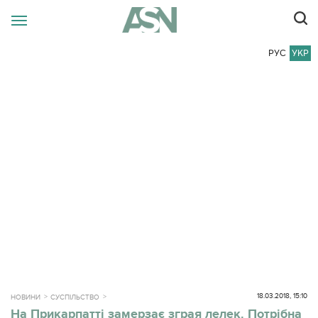
РУС
УКР
18.03.2018, 15:10
НОВИНИ
СУСПІЛЬСТВО
На Прикарпатті замерзає зграя лелек. Потрібна