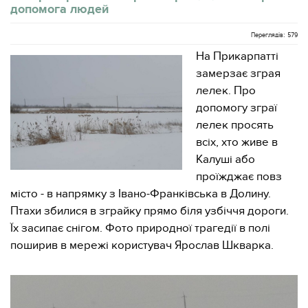
допомога людей
Переглядів: 579
На Прикарпатті
замерзає зграя
лелек. Про
допомогу зграї
лелек просять
всіх, хто живе в
Калуші або
проїжджає повз
місто - в напрямку з Івано-Франківська в Долину.
Птахи збилися в зграйку прямо біля узбіччя дороги.
Їх засипає снігом. Фото природної трагедії в полі
поширив в мережі користувач Ярослав Шкварка.