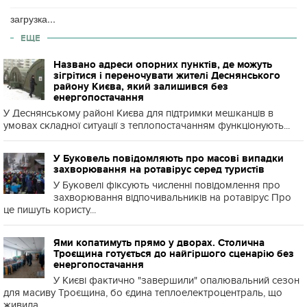
загрузка...
ЕЩЕ
Названо адреси опорних пунктів, де можуть
зігрітися і переночувати жителі Деснянського
району Києва, який залишився без
енергопостачання
У Деснянському районі Києва для підтримки мешканців в
умовах складної ситуації з теплопостачанням функціонують...
У Буковель повідомляють про масові випадки
захворювання на ротавірус серед туристів
У Буковелі фіксують численні повідомлення про
захворювання відпочивальників на ротавірус Про
це пишуть користу...
Ями копатимуть прямо у дворах. Столична
Троєщина готується до найгіршого сценарію без
енергопостачання
У Києві фактично "завершили" опалювальний сезон
для масиву Троєщина, бо єдина теплоелектроцентраль, що
живила ...