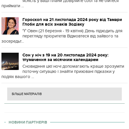
ясність у ваші плани Довіряйте собі та не бійтеся
приймати ...
Гороскоп на 21 листопада 2024 року від Тамари
Глоби для всіх знаків Зодіаку
♈️ Овен (21 березня - 19 квітня) День підходить для
перегляду пріоритетів Відмовтеся від зайвого та
зосередьт...
Сон у ніч з 19 на 20 листопада 2024 року:
тлумачення за місячним календарем
Сновидіння цієї ночі допомагають краще зрозуміти
поточну ситуацію і знайти приховані підказки у
подіях вашого ...
БІЛЬШЕ МАТЕРІАЛІВ
НОВИНИ ПАРТНЕРІВ