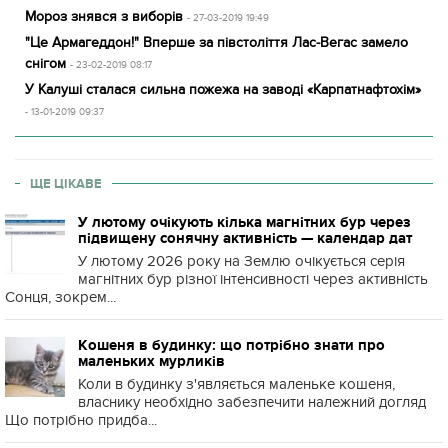
Мороз знявся з виборів
- 27-03-2019 19:49
"Це Армагеддон!" Вперше за півстоліття Лас-Вегас замело
снігом
- 23-02-2019 08:17
У Калуші сталася сильна пожежа на заводі «Карпатнафтохім»
- 13-01-2019 09:37
ЩЕ ЦІКАВЕ
У лютому очікують кілька магнітних бур через
підвищену сонячну активність — календар дат
У лютому 2026 року на Землю очікується серія
магнітних бур різної інтенсивності через активність
Сонця, зокрем...
Кошеня в будинку: що потрібно знати про
маленьких мурликів
Коли в будинку з'являється маленьке кошеня,
власнику необхідно забезпечити належний догляд
Що потрібно придба...