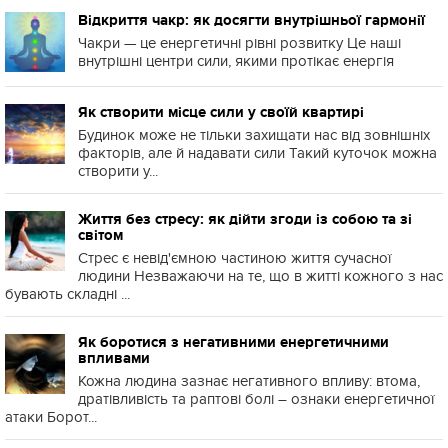
Відкриття чакр: як досягти внутрішньої гармонії
Чакри — це енергетичні рівні розвитку Це наші
внутрішні центри сили, якими протікає енергія
Як створити місце сили у своїй квартирі
Будинок може не тільки захищати нас від зовнішніх
факторів, але й надавати сили Такий куточок можна
створити у...
Життя без стресу: як дійти згоди із собою та зі
світом
Стрес є невід'ємною частиною життя сучасної
людини Незважаючи на те, що в житті кожного з нас
бувають складні ...
Як боротися з негативними енергетичними
впливами
Кожна людина зазнає негативного впливу: втома,
дратівливість та раптові болі – ознаки енергетичної
атаки Борот...