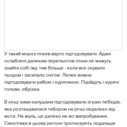
У такий мороз птахів варто підгодовувати. Адже
ослаблені далеким перельотом птахи не можуть
знайти собі їжу, тим більше - коли все скувало
льодом і засипало снігом. Лелек можна
підгодовувати рибою і курятиною. Підійдуть і курячі
голови, обрізки.
В кінці зими калушани підгодовували зграю лебедів,
яка розташувалася табором на річці недалеко від
міста. На жаль, це далеко не всі випробування.
Синоптики в цьому регіоні прогнозують подальше