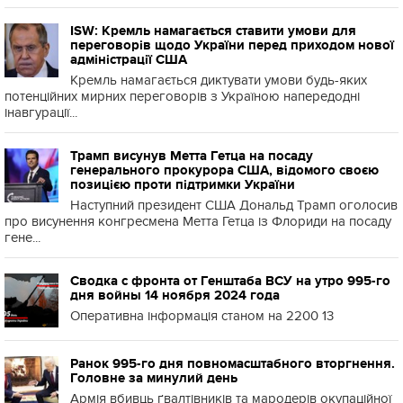
ISW: Кремль намагається ставити умови для
переговорів щодо України перед приходом нової
адміністрації США
Кремль намагається диктувати умови будь-яких
потенційних мирних переговорів з Україною напередодні
інавгурації...
Трамп висунув Метта Гетца на посаду
генерального прокурора США, відомого своєю
позицією проти підтримки України
Наступний президент США Дональд Трамп оголосив
про висунення конгресмена Метта Гетца із Флориди на посаду
гене...
Сводка с фронта от Генштаба ВСУ на утро 995-го
дня войны 14 ноября 2024 года
Оперативна інформація станом на 2200 13
Ранок 995-го дня повномасштабного вторгнення.
Головне за минулий день
Армія вбивць ґвалтівників та мародерів окупаційної