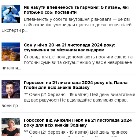
Як набути впевненості та гармонії: 5 питань, які
потрібно собі поставити
Впевненість у собі та внутрішня рівновага — це дві
найважливіші умови для щастя та досягнення цілей
Експерти р...
Сон у ніч з 20 на 21 листопада 2024 року:
тлумачення за місячним календарем
Сновидіння цієї ночі допомагають пролити світло на
поточні сумніви та ситуації Якщо у вас є невирішене
питання...
Гороскоп на 21 листопада 2024 року від Павла
Глоби для всіх знаків Зодіаку
♈️ Овен (21 березня - 19 квітня) Цей день вимагатиме
від вас рішучості Не відкладайте важливих справ,
вони пр...
Гороскоп від Анжели Перл на 21 листопада 2024
року для всіх знаків Зодіаку
♈️ Овен (21 березня - 19 квітня) Цей день принесе