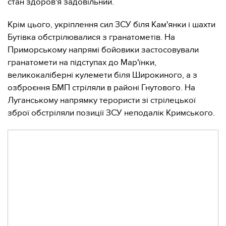
стан здоров'я задовільний.
Крім цього, укріплення сил ЗСУ біля Кам'янки і шахти
Бутівка обстрілювалися з гранатометів. На
Приморському напрямі бойовики застосовували
гранатомети на підступах до Мар'їнки,
великокаліберні кулемети біля Широкиного, а з
озброєння БМП стріляли в районі Гнутового. На
Луганському напрямку терористи зі стрілецької
зброї обстріляли позиції ЗСУ неподалік Кримського.