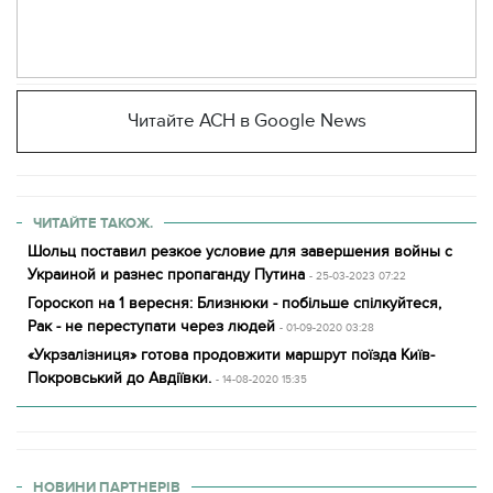
Читайте АСН в Google News
ЧИТАЙТЕ ТАКОЖ.
Шольц поставил резкое условие для завершения войны с
Украиной и разнес пропаганду Путина
- 25-03-2023 07:22
Гороскоп на 1 вересня: Близнюки - побільше спілкуйтеся,
Рак - не переступати через людей
- 01-09-2020 03:28
«Укрзалізниця» готова продовжити маршрут поїзда Київ-
Покровський до Авдіївки.
- 14-08-2020 15:35
НОВИНИ ПАРТНЕРІВ