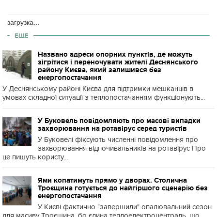
загрузка...
ЕЩЕ
Названо адреси опорних пунктів, де можуть
зігрітися і переночувати жителі Деснянського
району Києва, який залишився без
енергопостачання
У Деснянському районі Києва для підтримки мешканців в
умовах складної ситуації з теплопостачанням функціонують...
У Буковель повідомляють про масові випадки
захворювання на ротавірус серед туристів
У Буковелі фіксують численні повідомлення про
захворювання відпочивальників на ротавірус Про
це пишуть користу...
Ями копатимуть прямо у дворах. Столична
Троєщина готується до найгіршого сценарію без
енергопостачання
У Києві фактично "завершили" опалювальний сезон
для масиву Троєщина, бо єдина теплоелектроцентраль, що