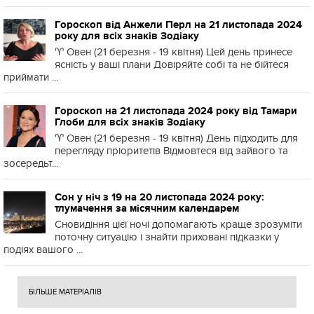
Гороскоп від Анжели Перл на 21 листопада 2024
року для всіх знаків Зодіаку
♈️ Овен (21 березня - 19 квітня) Цей день принесе
ясність у ваші плани Довіряйте собі та не бійтеся
приймати ...
Гороскоп на 21 листопада 2024 року від Тамари
Глоби для всіх знаків Зодіаку
♈️ Овен (21 березня - 19 квітня) День підходить для
перегляду пріоритетів Відмовтеся від зайвого та
зосередьт...
Сон у ніч з 19 на 20 листопада 2024 року:
тлумачення за місячним календарем
Сновидіння цієї ночі допомагають краще зрозуміти
поточну ситуацію і знайти приховані підказки у
подіях вашого ...
БІЛЬШЕ МАТЕРІАЛІВ