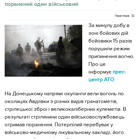
поранений один військовий
Переглядів: 32
За минулу добу в
зоні бойових дій
бойовики 15 разів
порушили режим
припинення вогню.
Про це
інформує
прес-
центр АТО
На Донецькому напрямі окупанти вели вогонь по
околицях Авдіївки з різних видів гранатометів,
стрілецької зброї і великокаліберних кулеметів. В
результаті стрілянини один військовослужбовець
отримав поранення. Потерпілий перебуває у
військово-медичному лікувальному закладі, його