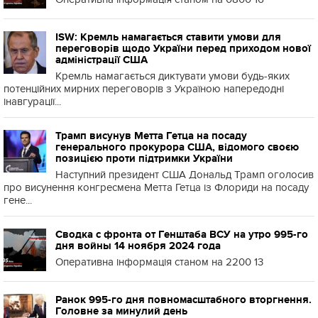
ISW: Кремль намагається ставити умови для
переговорів щодо України перед приходом нової
адміністрації США
Кремль намагається диктувати умови будь-яких
потенційних мирних переговорів з Україною напередодні
інавгурації...
Трамп висунув Метта Гетца на посаду
генерального прокурора США, відомого своєю
позицією проти підтримки України
Наступний президент США Дональд Трамп оголосив
про висунення конгресмена Метта Гетца із Флориди на посаду
гене...
Сводка с фронта от Генштаба ВСУ на утро 995-го
дня войны 14 ноября 2024 года
Оперативна інформація станом на 2200 13
Ранок 995-го дня повномасштабного вторгнення.
Головне за минулий день