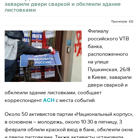
заварили двери сваркой и обклеили здание
листовками
Просмотров: 432
Филиалу
российского VTB
банка,
расположенного
на улице
Пушкинская, 26/8
в Киеве, заварили
двери сваркой и
обклеили здание листовками, сообщает
корреспондент
с места событий.
АСН
Около 50 активистов партии «Национальный корпус»,
в основном – молодежь, около 10:30 в пятницу, 3
февраля облили краской вход в банк, обклеили окна
и двери листовками. Также активисты установили