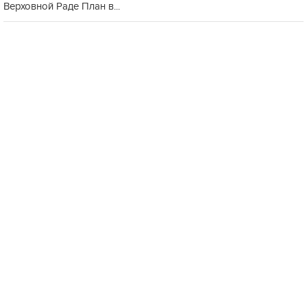
Верховной Раде План в...