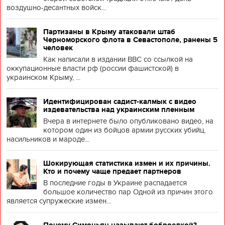
воздушно-десантных войск...
Партизаны в Крыму атаковали штаб
Черноморского флота в Севастополе, ранены 5
человек
Как написали в издании BBC со ссылкой на
оккупационные власти рф (россии фашистской) в
украинском Крыму, ...
Идентифицирован садист-калмык с видео
издевательства над украинским пленным
Вчера в интернете было опубликовано видео, на
котором один из бойцов армии русских убийц,
насильников и мароде...
Шокирующая статистика измен и их причины.
Кто и почему чаще предает партнеров
В последние годы в Украине распадается
большое количество пар Одной из причин этого
является супружеские измен...
Почему Симоньян называют боброедкой?