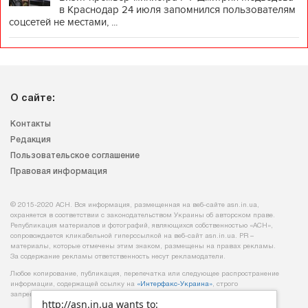
в Краснодар 24 июля запомнился пользователям
соцсетей не местами, ...
О сайте:
Контакты
Редакция
Пользовательское соглашение
Правовая информация
© 2015-2020 АСН. Вся информация, размещенная на веб-сайте asn.in.ua,
охраняется в соответствии с законодательством Украины об авторском праве.
Републикация материалов и фотографий, являющихся собственностью «АСН»,
сопровождается кликабельной гиперссылкой на веб-сайт asn.іn.ua. PR –
материалы, которые отмечены этим знаком, размещены на правах рекламы.
За содержание рекламы ответственность несут рекламодатели.
Любое копирование, публикация, перепечатка или следующее распространение
информации, содержащей ссылку на
«Интерфакс-Украина»
, строго
запрещается.
http://asn.in.ua wants to: