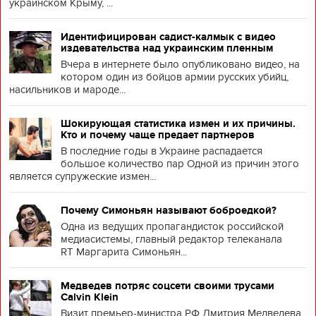
украинском Крыму, ...
Идентифицирован садист-калмык с видео
издевательства над украинским пленным
Вчера в интернете было опубликовано видео, на
котором один из бойцов армии русских убийц,
насильников и мароде...
Шокирующая статистика измен и их причины.
Кто и почему чаще предает партнеров
В последние годы в Украине распадается
большое количество пар Одной из причин этого
является супружеские измен...
Почему Симоньян называют боброедкой?
Одна из ведущих пропагандисток российской
медиасистемы, главный редактор телеканала
RT Маргарита Симоньян...
Медведев потряс соцсети своими трусами
Calvin Klein
Визит премьер-министра РФ Дмитрия Медведева